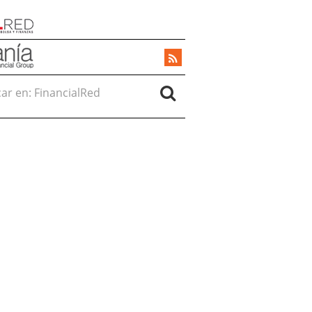
r en: