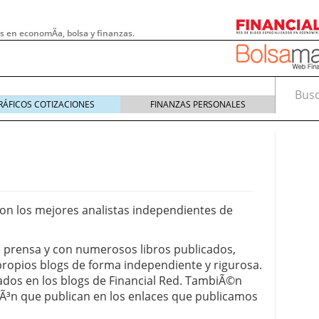
s en economÃ­a, bolsa y finanzas.
Busca
RÁFICOS COTIZACIONES
FINANZAS PERSONALES
on los mejores analistas independientes de
, prensa y con numerosos libros publicados,
propios blogs de forma independiente y rigurosa.
lados en los blogs de Financial Red. TambiÃ©n
 pymes: la obligación que muchas empresas
iÃ³n que publican en los enlaces que publicamos
s demasiado tarde
20/07/2026
e Deben Saber los Traders Mexicanos Antes de