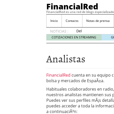
FinancialRed
FinancialRed es una red de blogs especializado
Inicio
Contacto
Notas de prensa
Del
NOTICIAS :
depósito
COTIZACIONES EN STREAMING
G
a la
diversificación:
cómo
Analistas
está
cambiando
la
gestión
FinancialRed
cuenta en su equipo c
del
bolsa y mercados de EspaÃ±a.
ahorro
en
Habituales colaboradores en radio
España
nuestros analistas mantienen sus 
05/08/2026
Puedes ver sus perfiles mÃ¡s detal
Seguros de convenio en
puedes acceder a toda la informac
descubren cuando ya e
a continuaciÃ³n:
ReseÃ±a de SIFX: Lo Qu