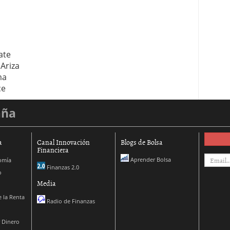
 proceso tradicional: ventajas reales para pymes
a mÃ©dica cuando trabajas por cuenta propia
ate
Ariza
ma
ce
aña
a
Canal Innovación
Blogs de Bolsa
Financiera
Aprender Bolsa
omía
Finanzas 2.0
o
Media
 la Renta
Radio de Finanzas
 Dinero