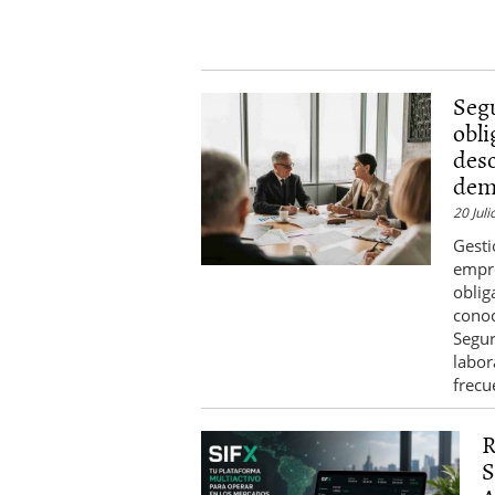
Operar
29/06/2026
Crear empresa online vs
29/05/2026
CÃ³mo afrontar una baj
Segu
26/05/2026
obl
des
dem
20 Juli
Gest
empre
oblig
conoc
Segur
labor
frecu
R
S