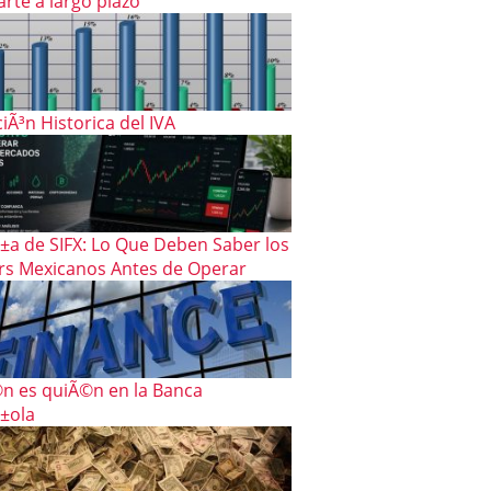
rte a largo plazo
iÃ³n Historica del IVA
±a de SIFX: Lo Que Deben Saber los
rs Mexicanos Antes de Operar
n es quiÃ©n en la Banca
±ola