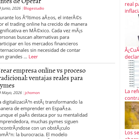
ntes de Operar
real 
 Junio, 2026
Blogestudio
inflac
urante los Ãºltimos aÃ±os, el interÃ©s
or el trading online ha crecido de manera
ignificativa en MÃ©xico. Cada vez mÃ¡s
ersonas buscan alternativas para
articipar en los mercados financieros
Â¿CuÃ
nternacionales sin necesidad de contar
on grandes …
Leer
decla
rear empresa online vs proceso
radicional: ventajas reales para
ymes
La re
9 Mayo, 2026
jchomon
contra
a digitalizaciÃ³n estÃ¡ transformando la
anera de emprender en EspaÃ±a.
unque el paÃ­s destaca por su mentalidad
mprendedora, muchas pymes siguen
ncontrÃ¡ndose con un obstÃ¡culo
Los s
omÃºn: la burocracia. El modelo