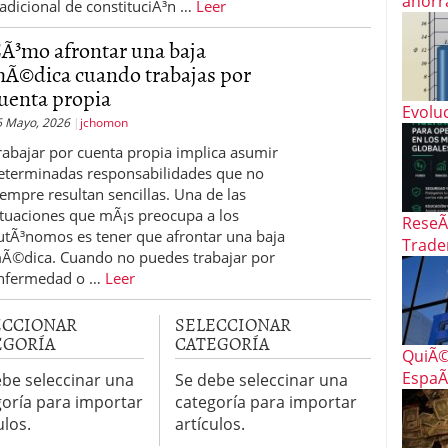
ahorra
radicional de constituciÃ³n …
Leer
Ã³mo afrontar una baja
Ã©dica cuando trabajas por
uenta propia
Evoluc
6 Mayo, 2026
jchomon
rabajar por cuenta propia implica asumir
eterminadas responsabilidades que no
iempre resultan sencillas. Una de las
ituaciones que mÃ¡s preocupa a los
ReseÃ
utÃ³nomos es tener que afrontar una baja
Trade
Ã©dica. Cuando no puedes trabajar por
nfermedad o …
Leer
ECCIONAR
SELECCIONAR
EGORÍA
CATEGORÍA
QuiÃ©
EspaÃ
ebe seleccinar una
Se debe seleccinar una
goría para importar
categoría para importar
ulos.
artículos.