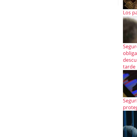
Los p
Segur
oblig
descu
tarde
Segur
prote