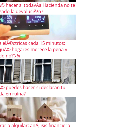
© hacer si todavÃ­a Hacienda no te
gado la devoluciÃ³n?
s elÃ©ctricas cada 15 minutos:
quÃ© hogares merece la pena y
do no?ï¿¼
© puedes hacer si declaran tu
da en ruina?
r o alquilar: anÃ¡lisis financiero