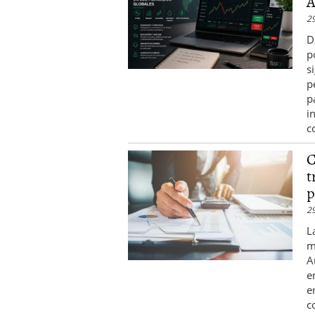
A
29
D
p
s
p
p
i
c
C
t
p
2
L
m
A
e
e
c