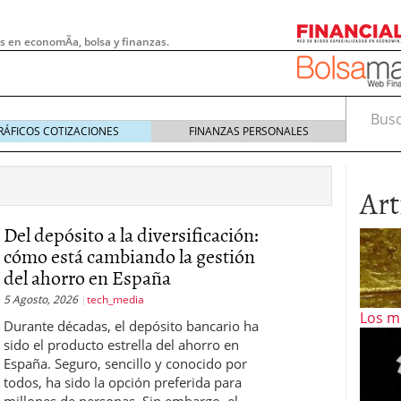
s en economÃ­a, bolsa y finanzas.
Busca
RÁFICOS COTIZACIONES
FINANZAS PERSONALES
Art
Del depósito a la diversificación:
cómo está cambiando la gestión
del ahorro en España
5 Agosto, 2026
tech_media
Los m
Durante décadas, el depósito bancario ha
sido el producto estrella del ahorro en
 pymes: la obligación que muchas empresas
España. Seguro, sencillo y conocido por
s demasiado tarde
20/07/2026
todos, ha sido la opción preferida para
e Deben Saber los Traders Mexicanos Antes de