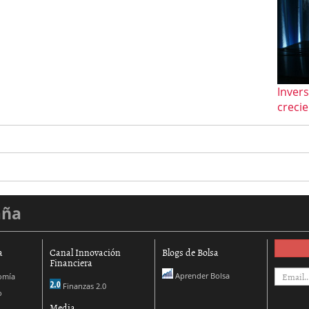
Inver
creci
aña
a
Canal Innovación
Blogs de Bolsa
Financiera
Aprender Bolsa
omía
Finanzas 2.0
o
Media