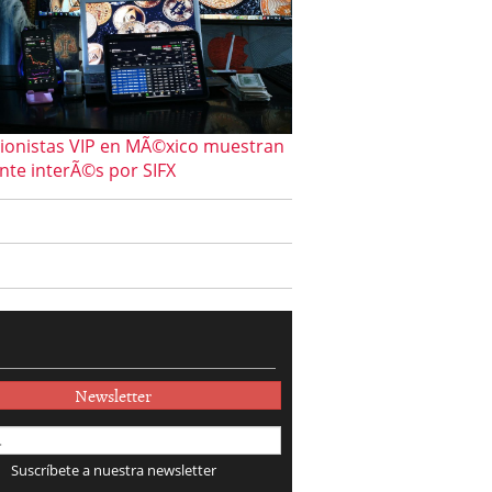
sionistas VIP en MÃ©xico muestran
ente interÃ©s por SIFX
Newsletter
Suscríbete a nuestra newsletter