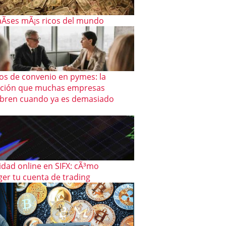
aÃ­ses mÃ¡s ricos del mundo
os de convenio en pymes: la
ación que muchas empresas
bren cuando ya es demasiado
idad online en SIFX: cÃ³mo
ger tu cuenta de trading