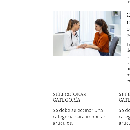
t
C
m
c
2
T
d
s
s
a
m
e
SELECCIONAR
SEL
CATEGORÍA
CAT
Se debe seleccinar una
Se d
categoría para importar
cate
artículos.
artíc