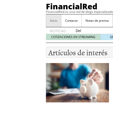
FinancialRed
FinancialRed es una red de blogs especializado
Inicio
Contacto
Notas de prensa
Del
NOTICIAS :
depósito
COTIZACIONES EN STREAMING
G
a la
diversificación:
Artículos de interés
cómo
está
cambiando
la
gestión
del
ahorro
en
España
05/08/2026
Seguros de convenio en
descubren cuando ya e
ReseÃ±a de SIFX: Lo Qu