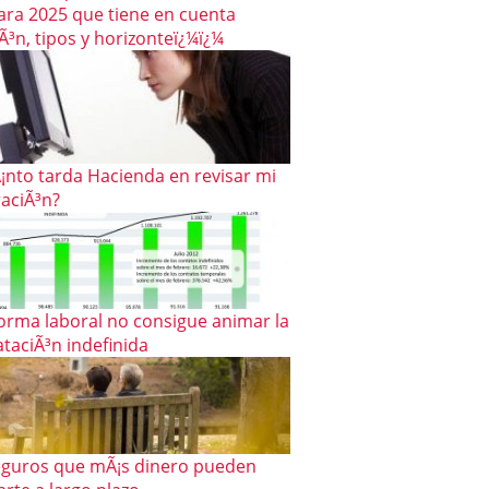
para 2025 que tiene en cuenta
iÃ³n, tipos y horizonteï¿¼ï¿¼
¡nto tarda Hacienda en revisar mi
raciÃ³n?
forma laboral no consigue animar la
taciÃ³n indefinida
eguros que mÃ¡s dinero pueden