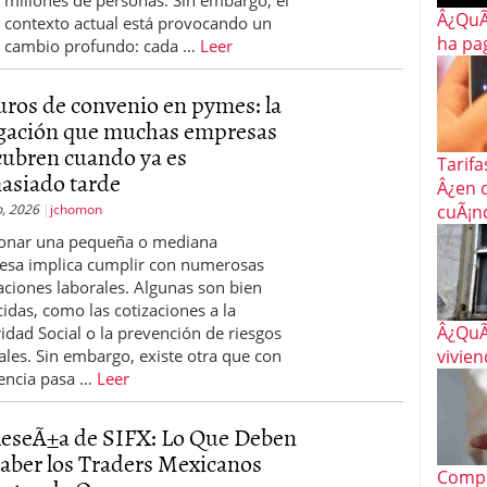
millones de personas. Sin embargo, el
Â¿QuÃ
contexto actual está provocando un
 proceso tradicional: ventajas reales para pymes
ha pa
cambio profundo: cada …
Leer
a mÃ©dica cuando trabajas por cuenta propia
ros de convenio en pymes: la
igación que muchas empresas
cubren cuando ya es
Tarifa
asiado tarde
Â¿en 
o, 2026
jchomon
cuÃ¡n
ionar una pequeña o mediana
sa implica cumplir con numerosas
aciones laborales. Algunas son bien
idas, como las cotizaciones a la
Â¿QuÃ
idad Social o la prevención de riesgos
ales. Sin embargo, existe otra que con
vivien
encia pasa …
Leer
eseÃ±a de SIFX: Lo Que Deben
aber los Traders Mexicanos
Compra