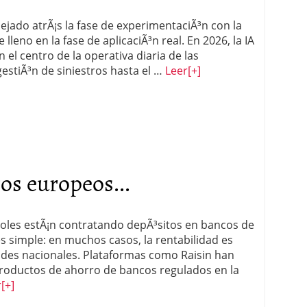
ejado atrÃ¡s la fase de experimentaciÃ³n con la
e lleno en la fase de aplicaciÃ³n real. En 2026, la IA
n el centro de la operativa diaria de las
estiÃ³n de siniestros hasta el …
Leer
[+]
os europeos...
oles estÃ¡n contratando depÃ³sitos en bancos de
s simple: en muchos casos, la rentabilidad es
dades nacionales. Plataformas como Raisin han
 productos de ahorro de bancos regulados en la
r
[+]