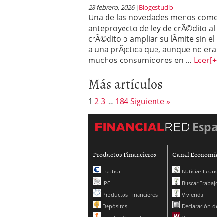
28 febrero, 2026
Blogestudio
Una de las novedades menos comen
anteproyecto de ley de crÃ©dito al 
crÃ©dito o ampliar su lÃ­mite sin el
a una prÃ¡ctica que, aunque no era
muchos consumidores en …
Leer
[+
Más artículos
1
2
3
…
184
Siguiente »
Esp
Productos Financieros
Canal Economí
Euribor
Noticias Econ
IPC
Buscar Trabaj
Productos Financieros
Vivienda
Depósitos
Declaración de