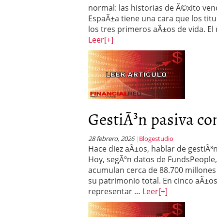
normal: las historias de Ã©xito ve
EspaÃ±a tiene una cara que los titu
los tres primeros aÃ±os de vida. El 
Leer
[+]
GestiÃ³n pasiva con
28 febrero, 2026
Blogestudio
Hace diez aÃ±os, hablar de gestiÃ³n
Hoy, segÃºn datos de FundsPeople, 
acumulan cerca de 88.700 millones
su patrimonio total. En cinco aÃ±os
representar …
Leer
[+]