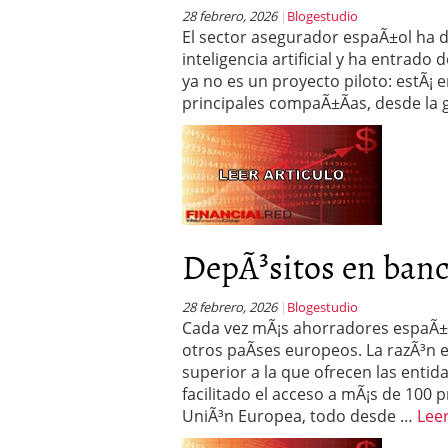
28 febrero, 2026
Blogestudio
El sector asegurador espaÃ±ol ha d
inteligencia artificial y ha entrado d
ya no es un proyecto piloto: estÃ¡ e
principales compaÃ±Ã­as, desde la g
DepÃ³sitos en banc
28 febrero, 2026
Blogestudio
Cada vez mÃ¡s ahorradores espaÃ±
otros paÃ­ses europeos. La razÃ³n e
superior a la que ofrecen las enti
facilitado el acceso a mÃ¡s de 100
UniÃ³n Europea, todo desde …
Lee