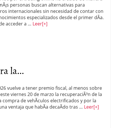
 mÃ¡s personas buscan alternativas para
 proceso tradicional: ventajas reales para pymes
eros internacionales sin necesidad de contar con
nocimientos especializados desde el primer dÃ­a.
a mÃ©dica cuando trabajas por cuenta propia
 de acceder a …
Leer
[+]
a la...
6 vuelve a tener premio fiscal, al menos sobre
este viernes 20 de marzo la recuperaciÃ³n de la
a compra de vehÃ­culos electrificados y por la
 una ventaja que habÃ­a decaÃ­do tras …
Leer
[+]