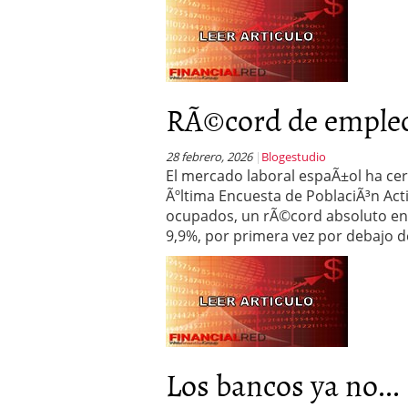
RÃ©cord de empleo
28 febrero, 2026
Blogestudio
El mercado laboral espaÃ±ol ha cerr
Ãºltima Encuesta de PoblaciÃ³n Acti
ocupados, un rÃ©cord absoluto en la
9,9%, por primera vez por debajo d
Los bancos ya no...