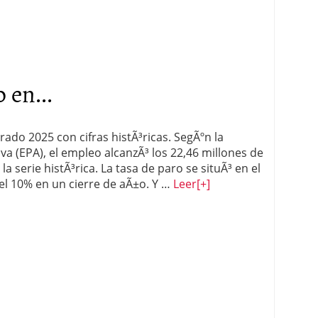
 en...
ado 2025 con cifras histÃ³ricas. SegÃºn la
va (EPA), el empleo alcanzÃ³ los 22,46 millones de
 serie histÃ³rica. La tasa de paro se situÃ³ en el
el 10% en un cierre de aÃ±o. Y …
Leer
[+]