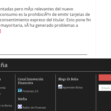
tadas pero mÃ¡s relevantes del nuevo
consumo es la prohibiciÃ³n de emitir tarjetas de
 consentimiento expreso del titular. Esto pone fin
 mayoritaria, sÃ­ ha generado problemas a
]
aña
a
Canal Innovación
Blogs de Bolsa
Financiera
Aprender Bolsa
omía
Finanzas 2.0
o
Media
 la Renta
Radio de Finanzas