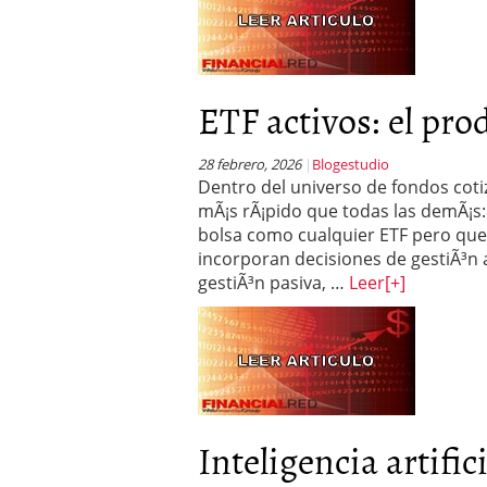
ETF activos: el prod
28 febrero, 2026
Blogestudio
Dentro del universo de fondos coti
mÃ¡s rÃ¡pido que todas las demÃ¡s: 
bolsa como cualquier ETF pero que, 
incorporan decisiones de gestiÃ³n ac
gestiÃ³n pasiva, …
Leer
[+]
Inteligencia artifici