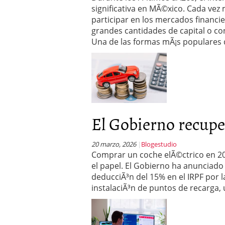
Operar
29/06/2026
significativa en MÃ©xico. Cada vez
Crear empresa online vs
participar en los mercados financi
29/05/2026
grandes cantidades de capital o co
CÃ³mo afrontar una baj
Una de las formas mÃ¡s populares
26/05/2026
El Gobierno recuper
20 marzo, 2026
Blogestudio
Comprar un coche elÃ©ctrico en 202
el papel. El Gobierno ha anunciado 
deducciÃ³n del 15% en el IRPF por l
instalaciÃ³n de puntos de recarga,