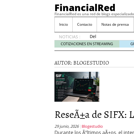
FinancialRed
FinancialRed es una red de blogs especializado
Inicio
Contacto
Notas de prensa
Del
NOTICIAS :
depósito
COTIZACIONES EN STREAMING
G
a la
diversificación:
cómo
AUTOR:
BLOGESTUDIO
está
cambiando
la
gestión
del
ahorro
en
España
ReseÃ±a de SIFX: Lo
05/08/2026
Seguros de convenio en
descubren cuando ya e
29 junio, 2026
Blogestudio
Durante los Ãºltimos aÃ±os, el int
ReseÃ±a de SIFX: Lo Qu