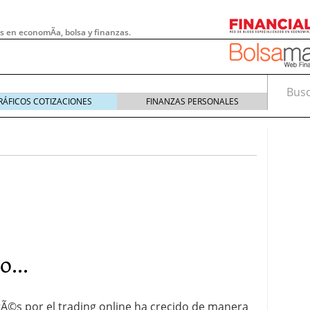
s en economÃ­a, bolsa y finanzas.
Busca
RÁFICOS COTIZACIONES
FINANZAS PERSONALES
...
 pymes: la obligación que muchas empresas
s demasiado tarde
20/07/2026
erÃ©s por el trading online ha crecido de manera
e Deben Saber los Traders Mexicanos Antes de