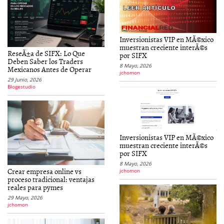
Inversionistas VIP en MÃ©xico
muestran creciente interÃ©s
ReseÃ±a de SIFX: Lo Que
por SIFX
Deben Saber los Traders
8 Mayo, 2026
Mexicanos Antes de Operar
jchomon
29 Junio, 2026
Blogestudio
Inversionistas VIP en MÃ©xico
muestran creciente interÃ©s
por SIFX
8 Mayo, 2026
Crear empresa online vs
jchomon
proceso tradicional: ventajas
reales para pymes
29 Mayo, 2026
jchomon