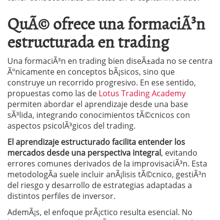
QuÃ© ofrece una formaciÃ³n
estructurada en trading
Una formaciÃ³n en trading bien diseÃ±ada no se centra
Ãºnicamente en conceptos bÃ¡sicos, sino que
construye un recorrido progresivo. En ese sentido,
propuestas como las de
Lotus Trading Academy
permiten abordar el aprendizaje desde una base
sÃ³lida, integrando conocimientos tÃ©cnicos con
aspectos psicolÃ³gicos del trading.
El aprendizaje estructurado facilita entender los
mercados desde una perspectiva integral
, evitando
errores comunes derivados de la improvisaciÃ³n. Esta
metodologÃ­a suele incluir anÃ¡lisis tÃ©cnico, gestiÃ³n
del riesgo y desarrollo de estrategias adaptadas a
distintos perfiles de inversor.
AdemÃ¡s, el enfoque prÃ¡ctico resulta esencial. No