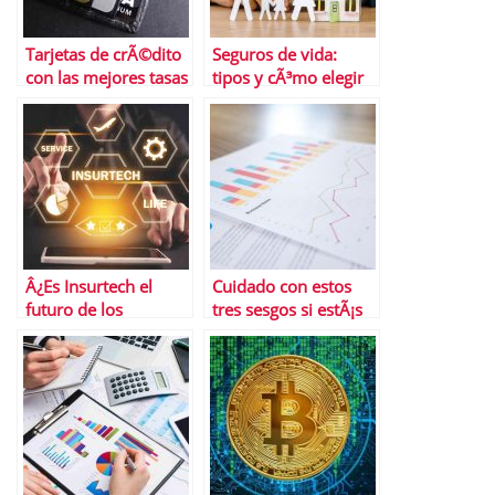
Tarjetas de crÃ©dito
Seguros de vida:
con las mejores tasas
tipos y cÃ³mo elegir
de interÃ©s para
el adecuado para tu
transferencias de
familia
saldo
Â¿Es Insurtech el
Cuidado con estos
futuro de los
tres sesgos si estÃ¡s
seguros?
empezando a invertir