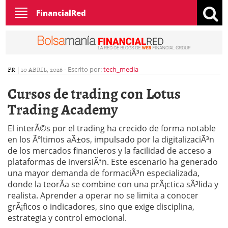
Toggle
FinancialRed
navigation
FR
|
10 ABRIL, 2026
-
Escrito por:
tech_media
Cursos de trading con Lotus
Trading Academy
El interÃ©s por el trading ha crecido de forma notable
en los Ãºltimos aÃ±os, impulsado por la digitalizaciÃ³n
de los mercados financieros y la facilidad de acceso a
plataformas de inversiÃ³n. Este escenario ha generado
una mayor demanda de formaciÃ³n especializada,
donde la teorÃ­a se combine con una prÃ¡ctica sÃ³lida y
realista. Aprender a operar no se limita a conocer
grÃ¡ficos o indicadores, sino que exige disciplina,
estrategia y control emocional.