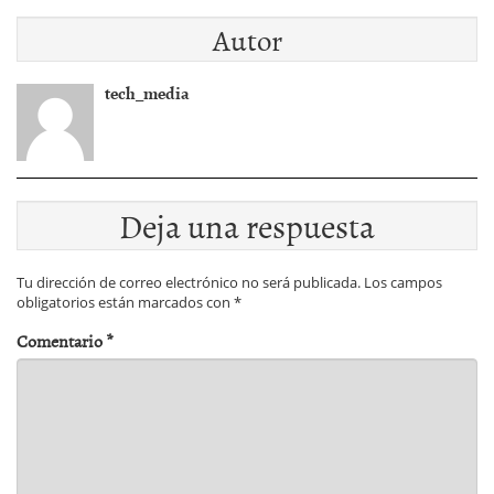
poner
puedes ahorrar con
Autor
inmediatamente en
la caÃ­da del EurÃ­bor?
tu nuevo currÃ­culum
tech_media
Deja una respuesta
Tu dirección de correo electrónico no será publicada.
Los campos
obligatorios están marcados con
*
Comentario
*