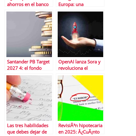
ahorros en el banco
Europa: una
apenas crecen?Â
revoluciÃ³n silenciosa
en la inversiÃ³n
Santander PB Target
OpenAI lanza Sora y
2027 4: el fondo
revoluciona el
mÃ¡s vendido en
mercado: startups de
febrero de 2025
vÃ­deo generativo en
el punto de mira de
los inversores
Las tres habilidades
RevisiÃ³n hipotecaria
que debes dejar de
en 2025: Â¿CuÃ¡nto