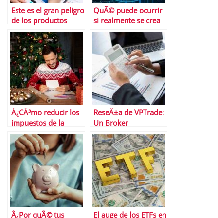
Este es el gran peligro
QuÃ© puede ocurrir
de los productos
si realmente se crea
financieros derivados
una Reserva Federal
de Bitcoin
Â¿CÃ³mo reducir los
ReseÃ±a de VPTrade:
impuestos de la
Un Broker
LoterÃ­a de Navidad
Transparente e
sin incumplir la ley?
Innovador en 2025
Â¿Por quÃ© tus
El auge de los ETFs en