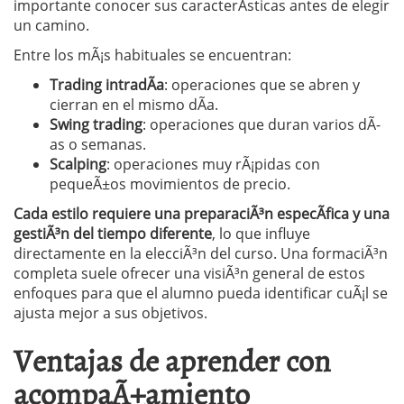
importante conocer sus caracterÃ­sticas antes de elegir
un camino.
Entre los mÃ¡s habituales se encuentran:
Trading intradÃ­a
: operaciones que se abren y
cierran en el mismo dÃ­a.
Swing trading
: operaciones que duran varios dÃ­
as o semanas.
Scalping
: operaciones muy rÃ¡pidas con
pequeÃ±os movimientos de precio.
Cada estilo requiere una preparaciÃ³n especÃ­fica y una
gestiÃ³n del tiempo diferente
, lo que influye
directamente en la elecciÃ³n del curso. Una formaciÃ³n
completa suele ofrecer una visiÃ³n general de estos
enfoques para que el alumno pueda identificar cuÃ¡l se
ajusta mejor a sus objetivos.
Ventajas de aprender con
acompaÃ±amiento