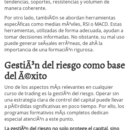
tendencias, soportes, resistencias y volumen de
manera coherente.
Por otro lado, tambiÃ©n se abordan herramientas
especÃ­ficas como medias mÃ³viles, RSI o MACD. Estas
herramientas, utilizadas de forma adecuada, ayudan a
tomar decisiones informadas. No obstante, su mal uso
puede generar seÃ±ales errÃ³neas, de ahÃ­ la
importancia de una formaciÃ³n rigurosa.
GestiÃ³n del riesgo como base
del Ã©xito
Uno de los aspectos mÃ¡s relevantes en cualquier
curso de trading es la gestiÃ³n del riesgo. Operar sin
una estrategia clara de control del capital puede llevar
a pÃ©rdidas significativas en poco tiempo. Por ello, los
programas formativos mÃ¡s completos dedican
especial atenciÃ³n a este punto.
La gestiÃ³n del riesgo no solo protege el capital, sino