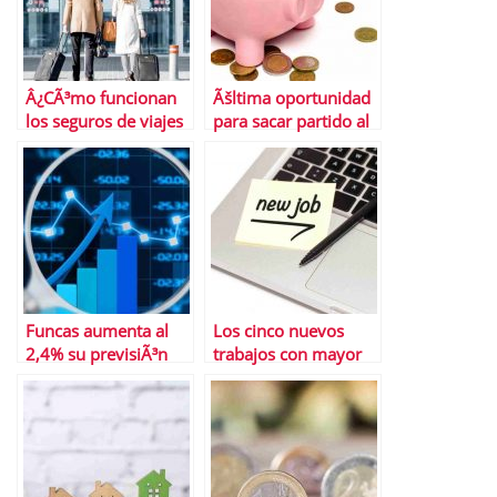
Â¿CÃ³mo funcionan
Ãšltima oportunidad
los seguros de viajes
para sacar partido al
de las tarjetas de
depÃ³sito de ING con
crÃ©dito?
2,75% TAE
Funcas aumenta al
Los cinco nuevos
2,4% su previsiÃ³n
trabajos con mayor
para el PIB en 2025
proyecciÃ³n en 2025