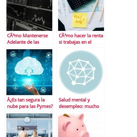
CÃ³mo Mantenerse
CÃ³mo hacer la renta
Adelante de las
si trabajas en el
Tendencias del
extranjero, pero vives
Mercado de Acciones
en EspaÃ±a
Â¿Es tan segura la
Salud mental y
nube para las Pymes?
desempleo: mucho
Riesgos y problemas
mÃ¡s que cuidar el
cuerpo