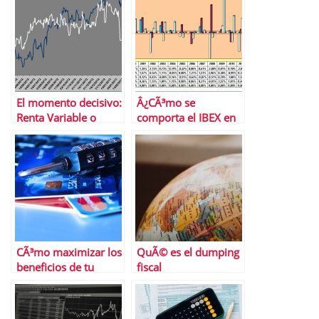
El momento decisivo:
Â¿CÃ³mo se
Renta Variable o
comporta el IBEX en
Renta Fija
Semana Santa?
CÃ³mo maximizar los
QuÃ© es el dumping
beneficios de tu
fiscal
tarjeta de crÃ©dito
en 2024