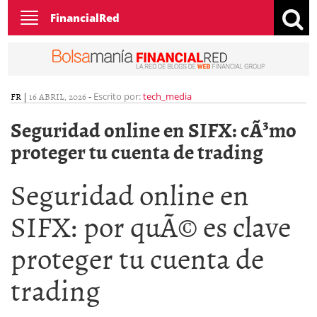
Toggle
FinancialRed
navigation
FR
|
16 ABRIL, 2026
-
Escrito por:
tech_media
Seguridad online en SIFX: cÃ³mo
proteger tu cuenta de trading
Seguridad online en
SIFX: por quÃ© es clave
proteger tu cuenta de
trading