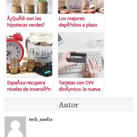
Â¿QuÃ© son las
Los mejores
hipotecas verdes?
depÃ³sitos a plazo
fijo en marzo de
2025: haz que tu
dinero trabaje por ti
EspaÃ±a recupera
Tarjetas con CVV
niveles de inversiÃ³n
dinÃ¡mico: la nueva
prepandemia:
tendencia en
Autor
Implicaciones para
seguridad para
planes de pensiones
compras online
y ahorro a largo
tech_media
plazo