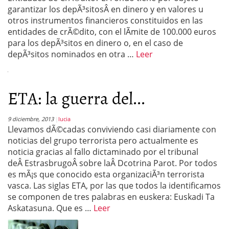
garantizar los depÃ³sitosÂ en dinero y en valores u
otros instrumentos financieros constituidos en las
entidades de crÃ©dito, con el lÃ­mite de 100.000 euros
para los depÃ³sitos en dinero o, en el caso de
depÃ³sitos nominados en otra …
Leer
ETA: la guerra del...
9 diciembre, 2013
lucia
Llevamos dÃ©cadas conviviendo casi diariamente con
noticias del grupo terrorista pero actualmente es
noticia gracias al fallo dictaminado por el tribunal
deÂ EstrasbrugoÂ sobre laÂ Dcotrina Parot. Por todos
es mÃ¡s que conocido esta organizaciÃ³n terrorista
vasca. Las siglas ETA, por las que todos la identificamos
se componen de tres palabras en euskera: Euskadi Ta
Askatasuna. Que es …
Leer