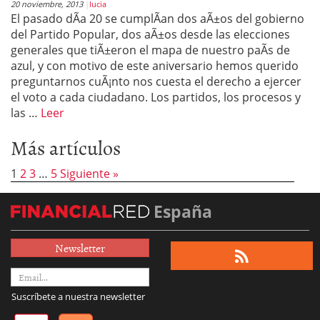
20 noviembre, 2013
lucia
El pasado dÃ­a 20 se cumplÃ­an dos aÃ±os del gobierno
del Partido Popular, dos aÃ±os desde las elecciones
generales que tiÃ±eron el mapa de nuestro paÃ­s de
azul, y con motivo de este aniversario hemos querido
preguntarnos cuÃ¡nto nos cuesta el derecho a ejercer
el voto a cada ciudadano. Los partidos, los procesos y
las …
Leer
Más artículos
1
2
3
…
5
Siguiente »
España
Newsletter
Suscríbete a nuestra newsletter