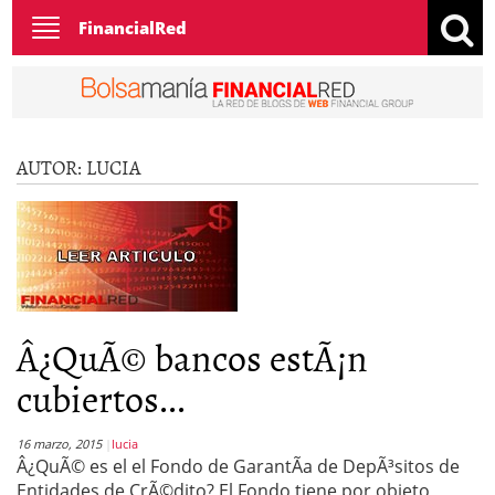
Toggle
FinancialRed
navigation
AUTOR:
LUCIA
Â¿QuÃ© bancos estÃ¡n
cubiertos...
16 marzo, 2015
lucia
Â¿QuÃ© es el el Fondo de GarantÃ­a de DepÃ³sitos de
Entidades de CrÃ©dito? El Fondo tiene por objeto