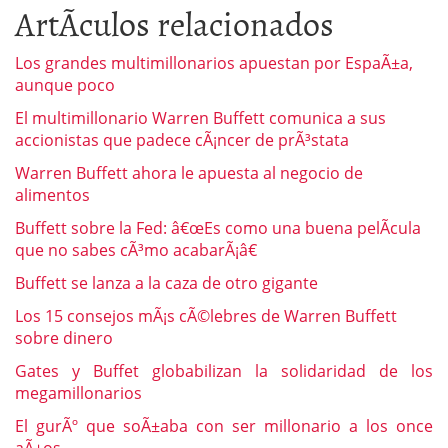
ArtÃ­culos relacionados
Los grandes multimillonarios apuestan por EspaÃ±a,
aunque poco
El multimillonario Warren Buffett comunica a sus
accionistas que padece cÃ¡ncer de prÃ³stata
Warren Buffett ahora le apuesta al negocio de
alimentos
Buffett sobre la Fed: â€œEs como una buena pelÃ­cula
que no sabes cÃ³mo acabarÃ¡â€
Buffett se lanza a la caza de otro gigante
Los 15 consejos mÃ¡s cÃ©lebres de Warren Buffett
sobre dinero
Gates y Buffet globabilizan la solidaridad de los
megamillonarios
El gurÃº que soÃ±aba con ser millonario a los once
aÃ±os