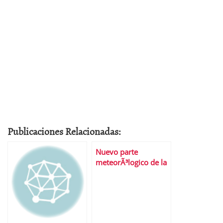
Publicaciones Relacionadas:
Nuevo parte
meteorÃ³logico de la
bolsa espaÃ±ola: los
nubarrones siguen
ahÃ­.