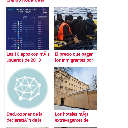
premio Nobel de la
Paz 2013
Las 10 apps con mÃ¡s
El precio que pagan
usuarios de 2013
los inmigrantes por
entrar en EspaÃ±a
Deducciones de la
Los hoteles mÃ¡s
declaraciÃ³n de la
extravagantes del
renta , Cuota lÃ­quida
mundo