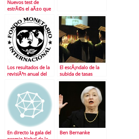
Nuevos test de
estrÃ©s el aÃ±o que
viene
Los resultados de la
El escÃ¡ndalo de la
revisiÃ³n anual del
subida de tasas
FMI a la economÃ­a
universitarias
espaÃ±ola
En directo la gala del
Ben Bernanke