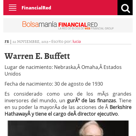
Toggle
FinancialRed
navigation
FR
|
22 NOVIEMBRE, 2013
-
Escrito por:
lucia
Warren E. Buffett
Lugar de nacimiento: Nebraska,Â Omaha,Â Estados
Unidos
Fecha de nacimiento: 30 de agosto de 1930
Es considerado como uno de los mÃ¡s grandes
inversores del mundo, un
gurÃº de las finanzas
. Tiene
en su poder la mayorÃ­a de las acciones de Â
Berkshire
HathawayÂ y tiene el cargo deÂ director ejecutivo
.