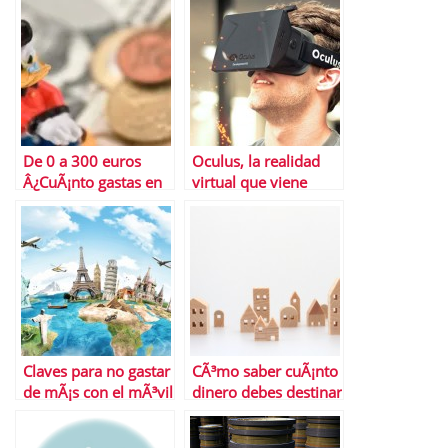
De 0 a 300 euros
Oculus, la realidad
Â¿CuÃ¡nto gastas en
virtual que viene
comisiones
bancarias?
Claves para no gastar
CÃ³mo saber cuÃ¡nto
de mÃ¡s con el mÃ³vil
dinero debes destinar
en tus vacaciones en
al alquiler
el extranjero