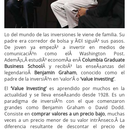
Lo del mundo de las inversiones le viene de familia. Su
padre era corredor de bolsa y Ã©l siguiÃ³ sus pasos.
De joven ya empezÃ³ a invertir en medios de
comunicaciÃ³n como elÂ Washington Post.
AdemÃ¡s,Â estudiÃ³ economÃ­a enÂ
Columbia Graduate
Business School
Â y recibiÃ³ las enseÃ±anzas del
legendarioÂ
Benjamin Graham
, conocido como el
padre de la inversiÃ³n en ‘valor’Â o
‘value investing’
.
El
‘Value Investing’
es aprendido por muchos en la
actualidad y se lleva enseÃ±ando desde 1928. Es un
paradigma de inversiÃ³n con el que comenzaron
grandes como Benjamin Graham o David Dodd.
Consiste en
comprar valores a un precio bajo
, muchas
veces a un precio menor de su valor intrÃ­nseco.Â La
diferencia resultante de descontar el precio de