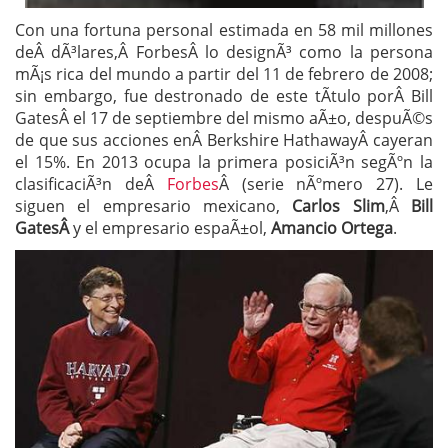
Con una fortuna personal estimada en 58 mil millones
deÂ dÃ³lares,Â ForbesÂ lo designÃ³ como la persona
mÃ¡s rica del mundo a partir del 11 de febrero de 2008;
sin embargo, fue destronado de este tÃ­tulo porÂ Bill
GatesÂ el 17 de septiembre del mismo aÃ±o, despuÃ©s
de que sus acciones enÂ Berkshire HathawayÂ cayeran
el 15%. En 2013 ocupa la primera posiciÃ³n segÃºn la
clasificaciÃ³n deÂ
Forbes
Â (serie nÃºmero 27). Le
siguen el empresario mexicano,
Carlos Slim
,Â
Bill
GatesÂ
y el empresario espaÃ±ol,
Amancio Ortega
.