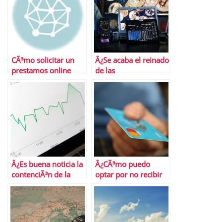
CÃ³mo solicitar un
Â¿Se acaba el reinado
prestamos online
de las
criptomonedas?
Â¿Es buena noticia la
Â¿CÃ³mo puedo
contenciÃ³n de la
optar por no recibir
inflaciÃ³n
ofertas de tarjetas de
subyacente?
crÃ©dito?