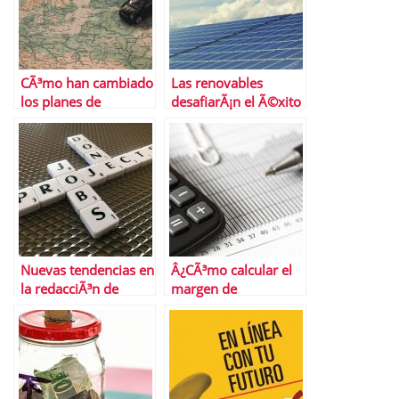
CÃ³mo han cambiado
Las renovables
los planes de
desafiarÃ¡n el Ã©xito
transporte en
del gas natural a
Semana Santa las
largo plazo
restricciones
Nuevas tendencias en
Â¿CÃ³mo calcular el
la redacciÃ³n de
margen de
curriculums que
contribuciÃ³n?
debes conocer