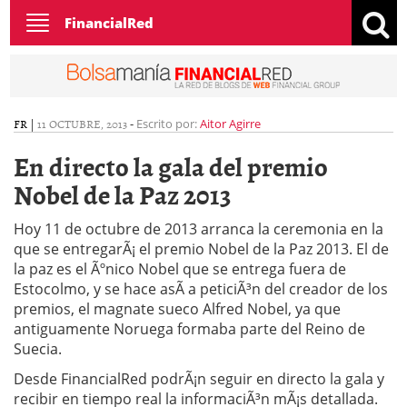
Toggle
FinancialRed
navigation
FR
|
11 OCTUBRE, 2013
-
Escrito por:
Aitor Agirre
En directo la gala del premio
Nobel de la Paz 2013
Hoy 11 de octubre de 2013 arranca la ceremonia en la
que se entregarÃ¡ el premio Nobel de la Paz 2013. El de
la paz es el Ãºnico Nobel que se entrega fuera de
Estocolmo, y se hace asÃ­ a peticiÃ³n del creador de los
premios, el magnate sueco Alfred Nobel, ya que
antiguamente Noruega formaba parte del Reino de
Suecia.
Desde FinancialRed podrÃ¡n seguir en directo la gala y
recibir en tiempo real la informaciÃ³n mÃ¡s detallada.