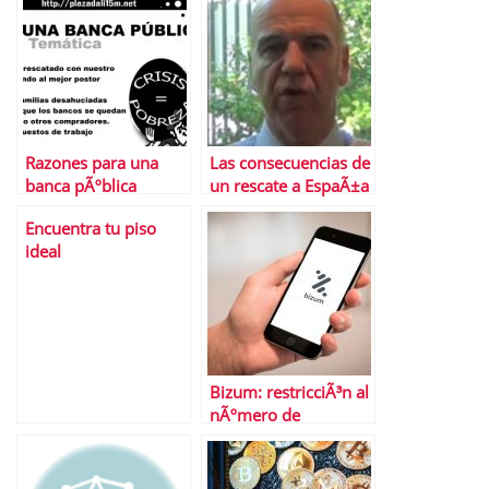
Razones para una
Las consecuencias de
banca pÃºblica
un rescate a EspaÃ±a
Encuentra tu piso
ideal
Bizum: restricciÃ³n al
nÃºmero de
operaciones