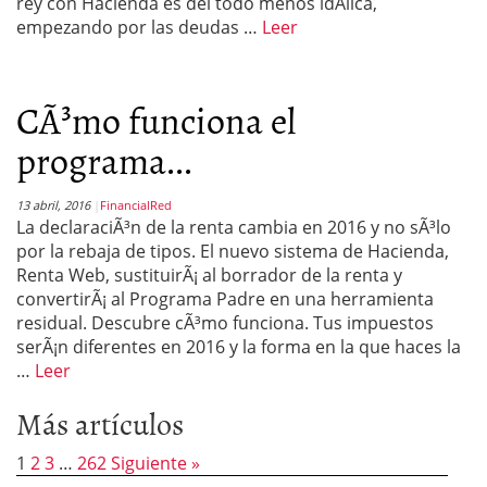
rey con Hacienda es del todo menos idÃ­lica,
empezando por las deudas …
Leer
CÃ³mo funciona el
programa...
13 abril, 2016
FinancialRed
La declaraciÃ³n de la renta cambia en 2016 y no sÃ³lo
por la rebaja de tipos. El nuevo sistema de Hacienda,
Renta Web, sustituirÃ¡ al borrador de la renta y
convertirÃ¡ al Programa Padre en una herramienta
residual. Descubre cÃ³mo funciona. Tus impuestos
serÃ¡n diferentes en 2016 y la forma en la que haces la
…
Leer
Más artículos
1
2
3
…
262
Siguiente »