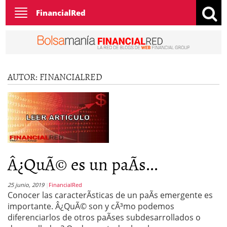
Toggle
FinancialRed
navigation
AUTOR:
FINANCIALRED
Â¿QuÃ© es un paÃ­s...
25 junio, 2019
FinancialRed
Conocer las caracterÃ­sticas de un paÃ­s emergente es
importante. Â¿QuÃ© son y cÃ³mo podemos
diferenciarlos de otros paÃ­ses subdesarrollados o