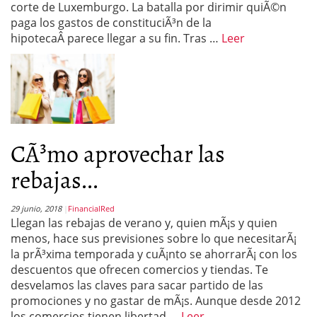
corte de Luxemburgo. La batalla por dirimir quiÃ©n
paga los gastos de constituciÃ³n de la
hipotecaÂ parece llegar a su fin. Tras …
Leer
CÃ³mo aprovechar las
rebajas...
29 junio, 2018
FinancialRed
Llegan las rebajas de verano y, quien mÃ¡s y quien
menos, hace sus previsiones sobre lo que necesitarÃ¡
la prÃ³xima temporada y cuÃ¡nto se ahorrarÃ¡ con los
descuentos que ofrecen comercios y tiendas. Te
desvelamos las claves para sacar partido de las
promociones y no gastar de mÃ¡s. Aunque desde 2012
los comercios tienen libertad …
Leer