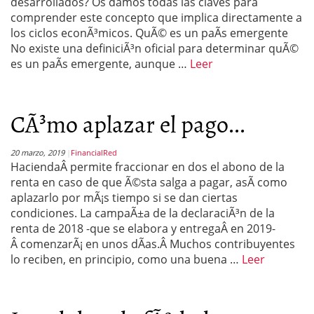
desarrollados? Os damos todas las claves para
comprender este concepto que implica directamente a
los ciclos econÃ³micos. QuÃ© es un paÃ­s emergente
No existe una definiciÃ³n oficial para determinar quÃ©
es un paÃ­s emergente, aunque …
Leer
CÃ³mo aplazar el pago...
20 marzo, 2019
FinancialRed
HaciendaÂ permite fraccionar en dos el abono de la
renta en caso de que Ã©sta salga a pagar, asÃ­ como
aplazarlo por mÃ¡s tiempo si se dan ciertas
condiciones. La campaÃ±a de la declaraciÃ³n de la
renta de 2018 -que se elabora y entregaÂ en 2019-
Â comenzarÃ¡ en unos dÃ­as.Â Muchos contribuyentes
lo reciben, en principio, como una buena …
Leer