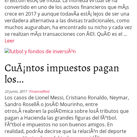
El Bitcoin estÃ¡ de moda. La moneda virtual se ha
convertido en uno de los activos financieros que mÃ¡s
crece en 2017 y aunque todavÃ­a estÃ¡ lejos de ser una
verdadera alternativa a las divisas tradicionales, como
muchos auguraban, ha encontrado su nicho y cada vez
se realizan mÃ¡s transacciones con Ã©l. QuÃ© es el …
Leer
CuÃ¡ntos impuestos pagan
los...
23 junio, 2017
FinancialRed
Los casos de Lionel Messi, Cristiano Ronaldo, Neymar,
Sandro RosellÂ o JosÃ© Mourinho, entre
otros,Â reabren la polÃ©mica sobre losÂ tributos que
pagan a Hacienda las grandes figuras del fÃºtbol.
FÃºtbol e impuestos no son buenos amigos. En
realidad, podrÃ­a decirse que la relaciÃ³n del deporte