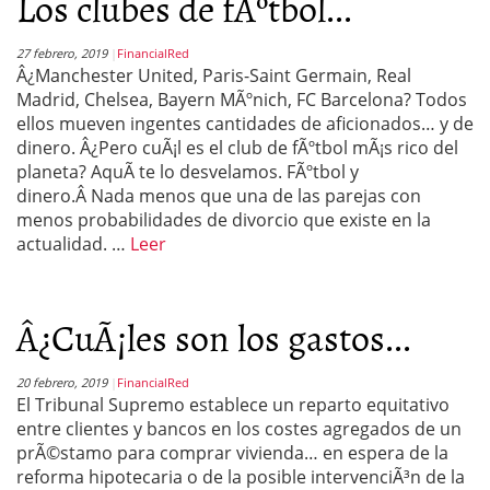
Los clubes de fÃºtbol...
27 febrero, 2019
FinancialRed
Â¿Manchester United, Paris-Saint Germain, Real
Madrid, Chelsea, Bayern MÃºnich, FC Barcelona? Todos
ellos mueven ingentes cantidades de aficionados… y de
dinero. Â¿Pero cuÃ¡l es el club de fÃºtbol mÃ¡s rico del
planeta? AquÃ­ te lo desvelamos. FÃºtbol y
dinero.Â Nada menos que una de las parejas con
menos probabilidades de divorcio que existe en la
actualidad. …
Leer
Â¿CuÃ¡les son los gastos...
20 febrero, 2019
FinancialRed
El Tribunal Supremo establece un reparto equitativo
entre clientes y bancos en los costes agregados de un
prÃ©stamo para comprar vivienda… en espera de la
reforma hipotecaria o de la posible intervenciÃ³n de la