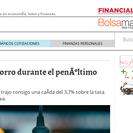
s en economÃ­a, bolsa y finanzas.
Busca
RÁFICOS COTIZACIONES
FINANZAS PERSONALES
ahorro durante el penÃºltimo
 trajo consigo una caÃ­da del 3,7% sobre la tasa
±a.
 pymes: la obligación que muchas empresas
s demasiado tarde
20/07/2026
e Deben Saber los Traders Mexicanos Antes de