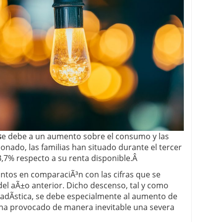
 proceso tradicional: ventajas reales para pymes
a mÃ©dica cuando trabajas por cuenta propia
s
e debe a un aumento sobre el consumo y las
ado, las familias han situado durante el tercer
3,7% respecto a su renta disponible.Â
ntos en comparaciÃ³n con las cifras que se
del aÃ±o anterior. Dicho descenso, tal y como
stadÃ­stica, se debe especialmente al aumento de
 ha provocado de manera inevitable una severa