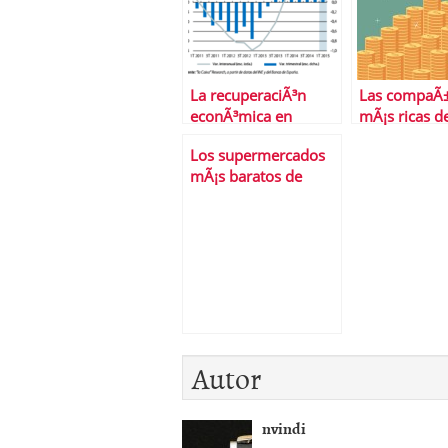
La recuperaciÃ³n
Las compaÃ±
econÃ³mica en
mÃ¡s ricas d
EspaÃ±a,
planeta
Los supermercados
Â¿consolidada?
mÃ¡s baratos de
EspaÃ±a
Autor
nvindi