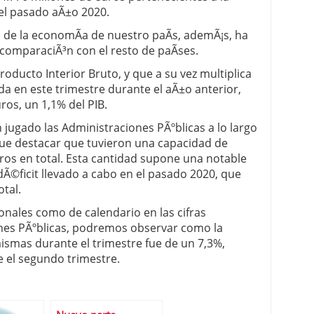
 del pasado aÃ±o 2020.
o de la economÃ­a de nuestro paÃ­s, ademÃ¡s, ha
 comparaciÃ³n con el resto de paÃ­ses.
oducto Interior Bruto, y que a su vez multiplica
da en este trimestre durante el aÃ±o anterior,
ros, un 1,1% del PIB.
 jugado las Administraciones PÃºblicas a lo largo
 que destacar que tuvieron una capacidad de
uros en total. Esta cantidad supone una notable
dÃ©ficit llevado a cabo en el pasado 2020, que
otal.
onales como de calendario en las cifras
ones PÃºblicas, podremos observar como la
mismas durante el trimestre fue de un 7,3%,
 el segundo trimestre.