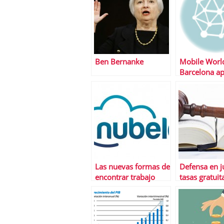
Ben Bernanke
Mobile World
Barcelona a
por los
emprendedo
4YFN
Las nuevas formas de
Defensa en j
encontrar trabajo
tasas gratuit
gracias a Leg