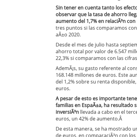
Sin tener en cuenta tanto los efec
observar que la tasa de ahorro lle
aumento del 1,7% en relaciÃ³n con e
tres puntos si las comparamos con 
aÃ±o 2020.
Desde el mes de julio hasta septi
ahorro total por valor de 6.547 mil
22,3% si comparamos con las cifra
AdemÃ¡s, su gasto referente al co
168.148 millones de euros. Este 
del 1,2% sobre su renta disponible,
euros.
A pesar de esto es importante tene
familias en EspaÃ±a, ha resultado s
inversiÃ³n
llevada a cabo en el terc
euros, un 42% de aumento.Â
De esta manera, se ha mostrado un
de euros, en comparaciÃ³n con los 