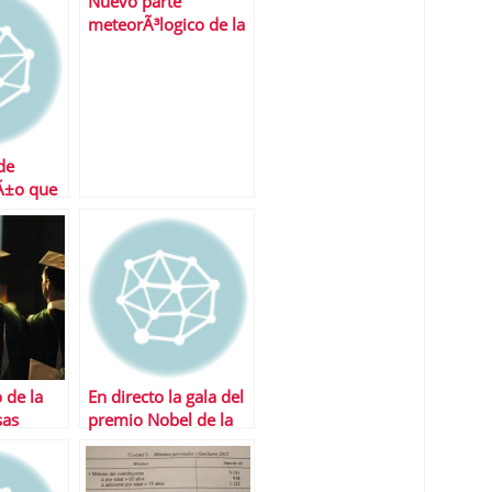
Nuevo parte
meteorÃ³logico de la
bolsa espaÃ±ola: los
nubarrones siguen
ahÃ­.
de
aÃ±o que
 de la
En directo la gala del
sas
premio Nobel de la
s
Paz 2013