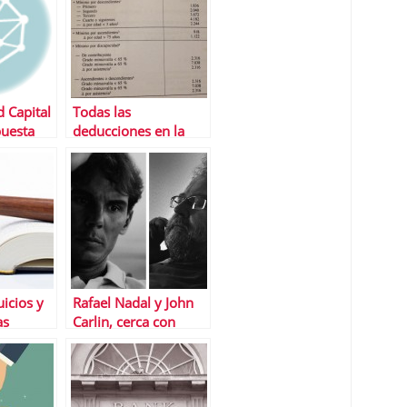
 Capital
Todas las
puesta
deducciones en la
declaraciÃ³n de la
res con
renta 2014
uicios y
Rafael Nadal y John
as
Carlin, cerca con
Ã¡litas
Banco Sabadell