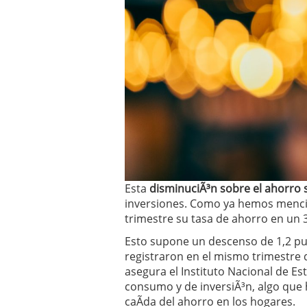
Operar
29/06/2026
Crear empresa online vs
29/05/2026
CÃ³mo afrontar una baj
26/05/2026
Esta
disminuciÃ³n sobre el ahorro 
inversiones. Como ya hemos mencion
trimestre su tasa de ahorro en un 
Esto supone un descenso de 1,2 pu
registraron en el mismo trimestre 
asegura el Instituto Nacional de E
consumo y de inversiÃ³n, algo que
caÃ­da del ahorro en los hogares.