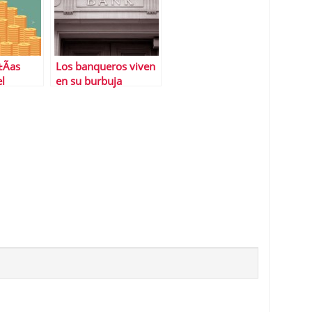
Ã­as
Los banqueros viven
el
en su burbuja