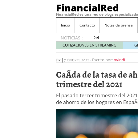
FinancialRed
FinancialRed es una red de blogs especializado
Inicio
Contacto
Notas de prensa
Del
NOTICIAS :
depósito
COTIZACIONES EN STREAMING
G
a la
diversificación:
FR
|
7 ENERO, 2022
-
Escrito por:
nvindi
cómo
está
CaÃ­da de la tasa de 
cambiando
trimestre del 2021
la
gestión
del
El pasado tercer trimestre del 2021
ahorro
de ahorro de los hogares en EspaÃ
en
España
05/08/2026
Seguros de convenio en
descubren cuando ya e
ReseÃ±a de SIFX: Lo Qu