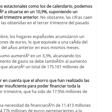
tos estacionales como los de calendario, podemos
gÃ³ a situarse en un 10,9%, suponiendo un
l trimestre anterior.
No obstante, las cifras caen
las obtenidas en el tercer trimestre del pasado
embre, los hogares espaÃ±oles acumularon un
lones de euros, lo que equivale a una caÃ­da del
s del aÃ±o anterior en esos mismos meses.
nsumo aumentÃ³ en un 3,3%, alcanzando los
aumento de gasto se debe tambiÃ©n al aumento
 que alcanzÃ³ un total de 175.101 millones de
r en cuenta que el ahorro que han realizado las
er insuficiente para poder financiar toda la
er trimestre, que ha sido de 17.956 millones de
a necesidad de financiaciÃ³n de 11.413 millones
4.776 millones de euros pertenecientes a la