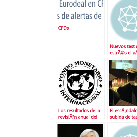
CFDs
Nuevos test 
estrÃ©s el 
viene
Los resultados de la
El escÃ¡ndalo
revisiÃ³n anual del
subida de ta
FMI a la economÃ­a
universitaria
espaÃ±ola