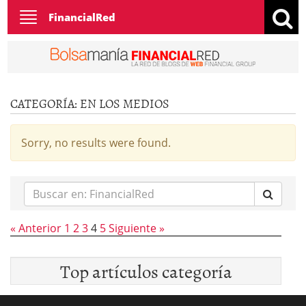
Toggle
FinancialRed
navigation
CATEGORÍA:
EN LOS MEDIOS
Sorry, no results were found.
Buscar
en:
« Anterior
1
2
3
4
5
Siguiente »
Top artículos categoría