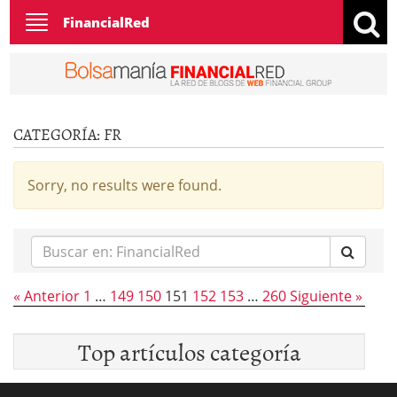
Toggle
FinancialRed
navigation
CATEGORÍA:
FR
Sorry, no results were found.
Buscar
en:
« Anterior
1
…
149
150
151
152
153
…
260
Siguiente »
Top artículos categoría