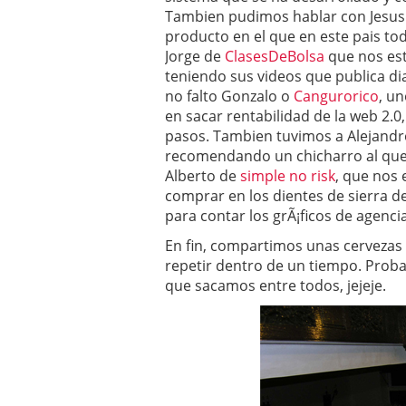
Operar
29/06/2026
Tambien pudimos hablar con Jesus 
Crear empresa online vs
producto en el que en este pais t
29/05/2026
Jorge de
ClasesDeBolsa
que nos es
CÃ³mo afrontar una baj
teniendo sus videos que publica di
26/05/2026
no falto Gonzalo o
Cangurorico
, u
en sacar rentabilidad de la web 2
pasos. Tambien tuvimos a Alejandr
recomendando un chicharro al que
Alberto de
simple no risk
, que nos 
comprar en los dientes de sierra d
para contar los grÃ¡ficos de agenc
En fin, compartimos unas cerveza
repetir dentro de un tiempo. Prob
que sacamos entre todos, jejeje.