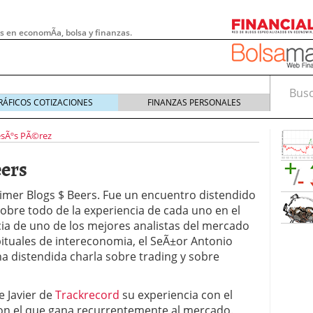
s en economÃ­a, bolsa y finanzas.
Busca
RÁFICOS COTIZACIONES
FINANZAS PERSONALES
esÃºs PÃ©rez
eers
imer Blogs $ Beers. Fue un encuentro distendido
bre todo de la experiencia de cada uno en el
a de uno de los mejores analistas del mercado
bituales de intereconomia, el SeÃ±or Antonio
a distendida charla sobre trading y sobre
 pymes: la obligación que muchas empresas
e Javier de
Trackrecord
su experiencia con el
s demasiado tarde
20/07/2026
e Deben Saber los Traders Mexicanos Antes de
con el que gana recurrentemente al mercado.