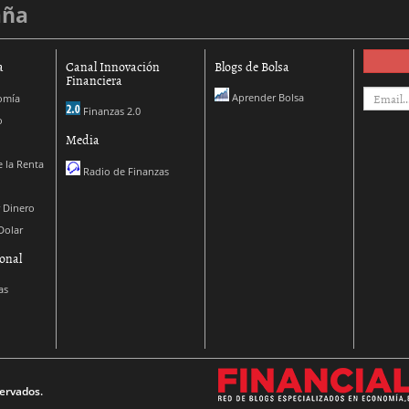
aña
a
Canal Innovación
Blogs de Bolsa
Financiera
Aprender Bolsa
omía
Finanzas 2.0
o
Media
 la Renta
Radio de Finanzas
 Dinero
Dolar
onal
as
ervados.