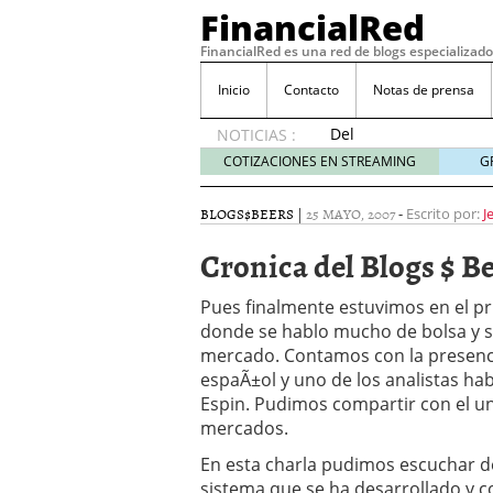
FinancialRed
FinancialRed es una red de blogs especializado
Inicio
Contacto
Notas de prensa
Del
NOTICIAS :
depósito
COTIZACIONES EN STREAMING
G
a la
diversificación:
BLOGS$BEERS
|
25 MAYO, 2007
-
Escrito por:
J
cómo
está
Cronica del Blogs $ B
cambiando
la
Pues finalmente estuvimos en el pr
gestión
donde se hablo mucho de bolsa y so
del
mercado. Contamos con la presenci
ahorro
en
espaÃ±ol y uno de los analistas ha
España
Espin. Pudimos compartir con el un
05/08/2026
mercados.
Seguros de convenio en
En esta charla pudimos escuchar d
descubren cuando ya e
ReseÃ±a de SIFX: Lo Qu
sistema que se ha desarrollado y 