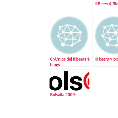
bloggers interesados
II Beers $ Bl
en mercados
CrÃ³nica del II beers $
III beers $ bl
blogs
Bolsalia 2009