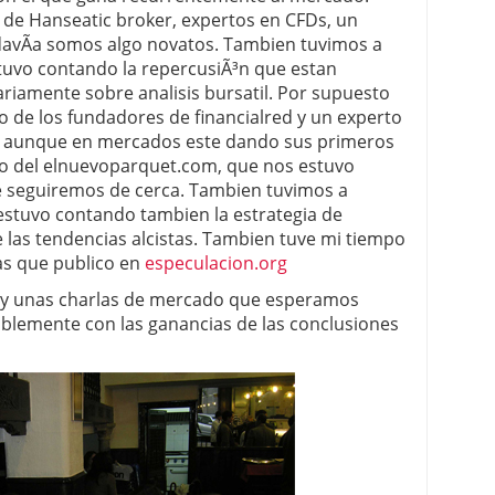
de Hanseatic broker, expertos en CFDs, un
 proceso tradicional: ventajas reales para pymes
odavÃ­a somos algo novatos. Tambien tuvimos a
tuvo contando la repercusiÃ³n que estan
a mÃ©dica cuando trabajas por cuenta propia
ariamente sobre analisis bursatil. Por supuesto
no de los fundadores de financialred y un experto
.0, aunque en mercados este dando sus primeros
o del elnuevoparquet.com, que nos estuvo
 seguiremos de cerca. Tambien tuvimos a
estuvo contando tambien la estrategia de
e las tendencias alcistas. Tambien tuve mi tiempo
ias que publico en
especulacion.org
s y unas charlas de mercado que esperamos
ablemente con las ganancias de las conclusiones