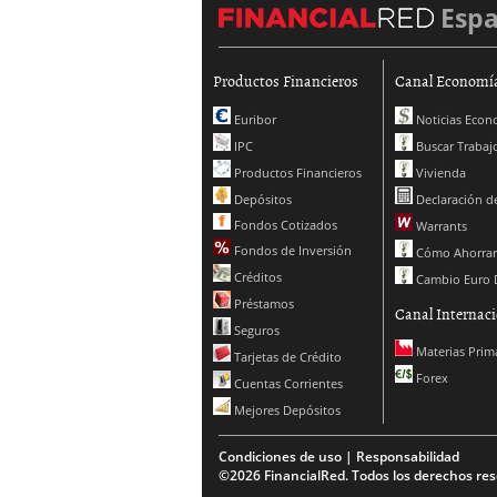
Esp
Productos Financieros
Canal Economí
Euribor
Noticias Econ
IPC
Buscar Trabaj
Productos Financieros
Vivienda
Depósitos
Declaración de
Fondos Cotizados
Warrants
Fondos de Inversión
Cómo Ahorrar
Créditos
Cambio Euro 
Préstamos
Canal Internaci
Seguros
Materias Prim
Tarjetas de Crédito
Forex
Cuentas Corrientes
Mejores Depósitos
Condiciones de uso | Responsabilidad
©2026 FinancialRed. Todos los derechos res