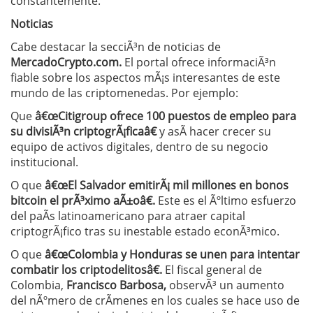
constantemente.
Noticias
Cabe destacar la secciÃ³n de noticias de
MercadoCrypto.com.
El portal ofrece informaciÃ³n
fiable sobre los aspectos mÃ¡s interesantes de este
mundo de las criptomenedas. Por ejemplo:
Que
â€œCitigroup ofrece 100 puestos de empleo para
su divisiÃ³n criptogrÃ¡ficaâ€
y asÃ­ hacer crecer su
equipo de activos digitales, dentro de su negocio
institucional.
O que
â€œEl Salvador emitirÃ¡ mil millones en bonos
bitcoin el prÃ³ximo aÃ±oâ€.
Este es el Ãºltimo esfuerzo
del paÃ­s latinoamericano para atraer capital
criptogrÃ¡fico tras su inestable estado econÃ³mico.
O que
â€œColombia y Honduras se unen para intentar
combatir los criptodelitosâ€.
El fiscal general de
Colombia,
Francisco Barbosa,
observÃ³ un aumento
del nÃºmero de crÃ­menes en los cuales se hace uso de