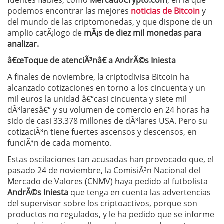
podemos encontrar las mejores
noticias de Bitcoin
y
del mundo de las criptomonedas, y que dispone de un
amplio catÃ¡logo de
mÃ¡s de diez mil monedas para
analizar.
â€œToque de atenciÃ³nâ€ a AndrÃ©s Iniesta
A finales de noviembre, la criptodivisa Bitcoin ha
alcanzado cotizaciones en torno a los cincuenta y un
mil euros la unidad â€“casi cincuenta y siete mil
dÃ³laresâ€“ y su volumen de comercio en 24 horas ha
sido de casi 33.378 millones de dÃ³lares USA. Pero su
cotizaciÃ³n tiene fuertes ascensos y descensos, en
funciÃ³n de cada momento.
Estas oscilaciones tan acusadas han provocado que, el
pasado 24 de noviembre, la ComisiÃ³n Nacional del
Mercado de Valores (CNMV) haya pedido al futbolista
AndrÃ©s Iniesta
que tenga en cuenta las advertencias
del supervisor sobre los criptoactivos, porque son
productos no regulados, y le ha pedido que se informe