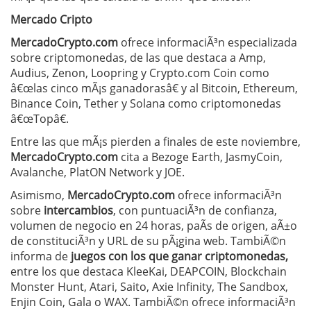
Mercado Cripto
MercadoCrypto.com
ofrece informaciÃ³n especializada
sobre criptomonedas, de las que destaca a Amp,
Audius, Zenon, Loopring y Crypto.com Coin como
â€œlas cinco mÃ¡s ganadorasâ€ y al Bitcoin, Ethereum,
Binance Coin, Tether y Solana como criptomonedas
â€œTopâ€.
Entre las que mÃ¡s pierden a finales de este noviembre,
MercadoCrypto.com
cita a Bezoge Earth, JasmyCoin,
Avalanche, PlatON Network y JOE.
Asimismo,
MercadoCrypto.com
ofrece informaciÃ³n
sobre
intercambios
, con puntuaciÃ³n de confianza,
volumen de negocio en 24 horas, paÃ­s de origen, aÃ±o
de constituciÃ³n y URL de su pÃ¡gina web. TambiÃ©n
informa de
juegos con los que ganar criptomonedas,
entre los que destaca KleeKai, DEAPCOIN, Blockchain
Monster Hunt, Atari, Saito, Axie Infinity, The Sandbox,
Enjin Coin, Gala o WAX. TambiÃ©n ofrece informaciÃ³n