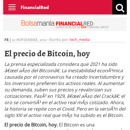
Toggle
FinancialRed
navigation
FR
|
29 NOVIEMBRE, 2021
-
Escrito por:
tech_media
El precio de Bitcoin, hoy
La prensa especializada considera que 2021 ha sido
â€œel aÃ±o del Bitcoinâ€. La inestabilidad econÃ³mica
causada por el coronavirus ha creado incertidumbre y
los inversores prefieren los activos reales. Al aumentar
su demanda, suben sus precios y revalorizan sus
cotizaciones. PasÃ³ en 1929, â€œel aÃ±o del Crackâ€: el
oro se convirtiÃ³ en el activo real mÃ¡s cotizado. Ahora,
la historia se repite con el Covid. Pero en la versiÃ³n del
siglo XXI el activo real que mÃ¡s ha subido es el Bitcoin.
El precio de Bitcoin, hoy.
El Bitcoin es una