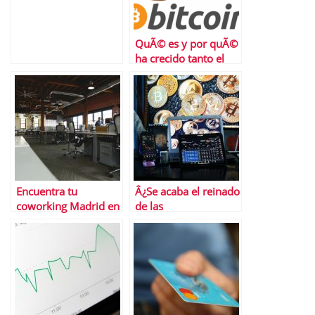
QuÃ© es y por quÃ©
ha crecido tanto el
trading de
criptomonedas
Encuentra tu
Â¿Se acaba el reinado
coworking Madrid en
de las
Cloudworks
criptomonedas?