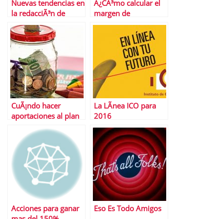
Nuevas tendencias en
Â¿CÃ³mo calcular el
la redacciÃ³n de
margen de
curriculums que
contribuciÃ³n?
debes conocer
CuÃ¡ndo hacer
La LÃ­nea ICO para
aportaciones al plan
2016
de pensiones
Acciones para ganar
Eso Es Todo Amigos
mas del 150%