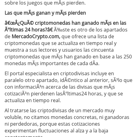
sobre los juegos que mÃ¡s pierden.
Las que mÃ¡s ganan y mÃ¡s pierden
â€œÂ¿QuÃ© criptomonedas han ganado mÃ¡s en las
Ãºltimas 24 horas?â€
Ã‰ste es otro de los apartados
de
MercadoCrypto.com,
que ofrece una lista de
criptomonedas que se actualiza en tiempo real y
muestra a sus lectores y usuarios las cincuenta
criptomonedas que mÃ¡s han ganado en base a las 250
monedas mÃ¡s importantes de cada dÃ­a.
El portal especialista en criptodivisas incluye en
paralelo otro apartado, idÃ©ntico al anterior, sÃ³lo que
con informaciÃ³n acerca de las divisas que mÃ¡s
cotizaciÃ³n pierdenen lasÃºltimas24 horas, y que se
actualiza en tiempo real.
Al tratarse las criptodivisas de un mercado muy
voluble, no citamos monedas concretas, ni ganadoras
ni perdedoras, porque estas cotizaciones
experimentan fluctuaciones al alza y a la baja