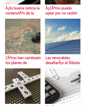
Â¿Es buena noticia la
Â¿CÃ³mo puedo
contenciÃ³n de la
optar por no recibir
inflaciÃ³n
ofertas de tarjetas de
subyacente?
crÃ©dito?
CÃ³mo han cambiado
Las renovables
los planes de
desafiarÃ¡n el Ã©xito
transporte en
del gas natural a
Semana Santa las
largo plazo
restricciones