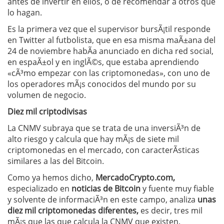
antes de invertir en ellos, o de recomendar a otros que
lo hagan.
Es la primera vez que el supervisor bursÃ¡til responde
en Twitter al futbolista, que en esa misma maÃ±ana del
24 de noviembre habÃ­a anunciado en dicha red social,
en espaÃ±ol y en inglÃ©s, que estaba aprendiendo
«cÃ³mo empezar con las criptomonedas», con uno de
los operadores mÃ¡s conocidos del mundo por su
volumen de negocio.
Diez mil criptodivisas
La CNMV subraya que se trata de una inversiÃ³n de
alto riesgo y calcula que hay mÃ¡s de siete mil
criptomonedas en el mercado, con caracterÃ­sticas
similares a las del Bitcoin.
Como ya hemos dicho,
MercadoCrypto.com,
especializado en
noticias de Bitcoin
y fuente muy fiable
y solvente de informaciÃ³n en este campo, analiza
unas
diez mil criptomonedas diferentes,
es decir, tres mil
mÃ¡s que las que calcula la CNMV que existen.