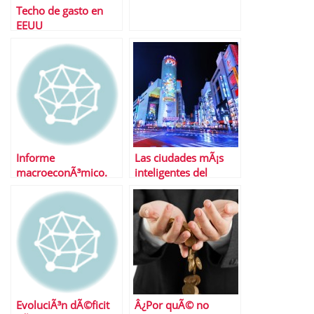
Techo de gasto en
EEUU
Informe
Las ciudades mÃ¡s
macroeconÃ³mico.
inteligentes del
Del 24 al 28 de
mundo
febrero de 2014
EvoluciÃ³n dÃ©ficit
Â¿Por quÃ© no