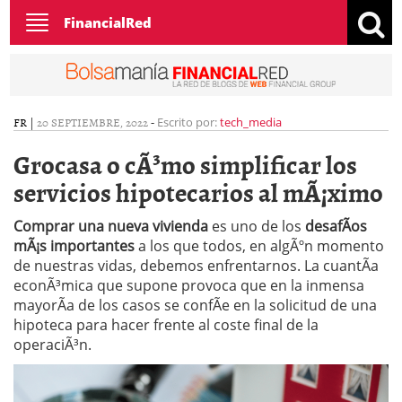
Toggle
FinancialRed
navigation
FR
|
20 SEPTIEMBRE, 2022
-
Escrito por:
tech_media
Grocasa o cÃ³mo simplificar los
servicios hipotecarios al mÃ¡ximo
Comprar una nueva vivienda
es uno de los
desafÃ­os
mÃ¡s importantes
a los que todos, en algÃºn momento
de nuestras vidas, debemos enfrentarnos. La cuantÃ­a
econÃ³mica que supone provoca que en la inmensa
mayorÃ­a de los casos se confÃ­e en la solicitud de una
hipoteca para hacer frente al coste final de la
operaciÃ³n.