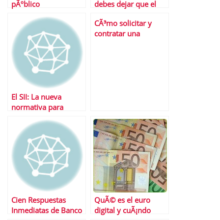
pÃºblico
debes dejar que el
banco gestione tus
CÃ³mo solicitar y
ahorros?
contratar una
hipoteca de manera
Ã¡gil y segura
El SII: La nueva
normativa para
gestionar y deducir
IVA en tiempo real
Cien Respuestas
QuÃ© es el euro
Inmediatas de Banco
digital y cuÃ¡ndo