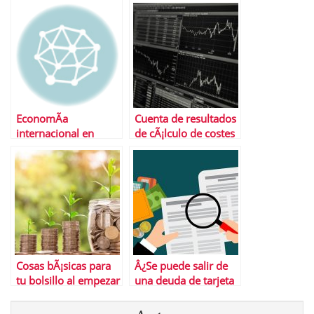
Sabadell
entrarÃ¡ en
funcionamiento
EconomÃ­a
Cuenta de resultados
internacional en
de cÃ¡lculo de costes
tiempos post-
de absorciÃ³n
pandemia: Conozca a
cuÃ¡nto asciende la
pÃ©rdida del PIB
mundial ante el
impacto del Covid-19
y el desastre que hizo
con el turismo
Cosas bÃ¡sicas para
Â¿Se puede salir de
tu bolsillo al empezar
una deuda de tarjeta
a invertir
de crÃ©dito?