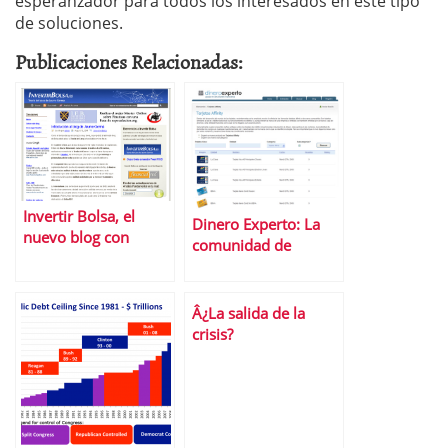
esperanzador para todos los interesados en este tipo
de soluciones.
Publicaciones Relacionadas:
Invertir Bolsa, el
Dinero Experto: La
nuevo blog con
comunidad de
anÃ¡lisis de Jaume
opinion sobre
Germa
productos financieros
y ahorro
Â¿La salida de la
crisis?