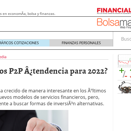
s en economÃ­a, bolsa y finanzas.
Busca
RÁFICOS COTIZACIONES
FINANZAS PERSONALES
edia
os P2P Â¿tendencia para 2022?
a crecido de manera interesante en los Ãºltimos
uevos modelos de servicios financieros, pero,
te a buscar formas de inversiÃ³n alternativas.
 pymes: la obligación que muchas empresas
s demasiado tarde
20/07/2026
e Deben Saber los Traders Mexicanos Antes de