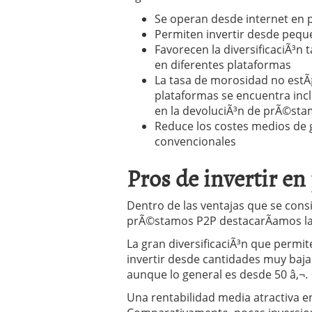
Se operan desde internet en 
Permiten invertir desde pequ
Favorecen la diversificaciÃ³n
en diferentes plataformas
La tasa de morosidad no estÃ¡
plataformas se encuentra inc
en la devoluciÃ³n de prÃ©st
Reduce los costes medios de g
convencionales
Pros de invertir e
Dentro de las ventajas que se consi
prÃ©stamos P2P destacarÃ­amos las
La gran diversificaciÃ³n que permit
invertir desde cantidades muy baja
aunque lo general es desde 50 â‚¬.
Una rentabilidad media atractiva en