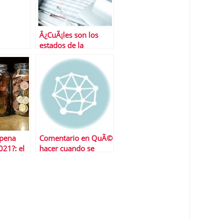
o
Â¿CuÃ¡les son los
estados de la
DeclaraciÃ³n de la
Renta para 2022?
 pena
Comentario en QuÃ©
021?: el
hacer cuando se
acaba el paro por
Felix Herrera Jarrin