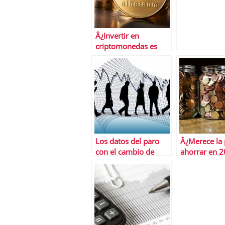
mÃ¡s en juli
Â¿Invertir en
criptomonedas es
para todos los
inversores?
Los datos del paro
Â¿Merece la
con el cambio de
ahorrar en 2
aÃ±o
efecto Covid