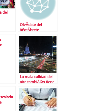
a del
OlvÃ­date del
â€œÃbrete
SÃ©samoâ€,
a
decÃ¡ntate por el
de
â€œConcÃ©deme un
prÃ©stamoâ€ y
Â¡sanseacabÃ³! tu
deuda
La mala calidad del
aire tambiÃ©n tiene
un coste econÃ³mico
escalada
e
n 36,8%