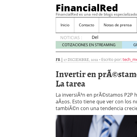
FinancialRed
FinancialRed es una red de blogs especializado
Inicio
Contacto
Notas de prensa
Del
NOTICIAS :
depósito
COTIZACIONES EN STREAMING
G
a la
diversificación:
FR
|
17 DICIEMBRE, 2021
-
Escrito por:
tech_m
cómo
está
Invertir en prÃ©stam
cambiando
La tarea
la
gestión
del
La inversiÃ³n en prÃ©stamos P2P h
ahorro
aÃ±os. Esto tiene que ver con los n
en
tambiÃ©n con una tendencia crecien
España
05/08/2026
Seguros de convenio en
descubren cuando ya e
ReseÃ±a de SIFX: Lo Qu