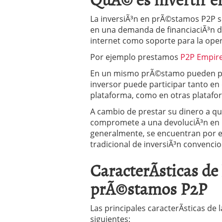
La inversiÃ³n en prÃ©stamos P2P se
en una demanda de financiaciÃ³n de
internet como soporte para la oper
Por ejemplo prestamos
P2P Empir
En un mismo prÃ©stamo pueden part
inversor puede participar tanto en
plataforma, como en otras platafo
A cambio de prestar su dinero a qu
compromete a una devoluciÃ³n en pl
generalmente, se encuentran por e
tradicional de inversiÃ³n convencio
CaracterÃ­sticas de
prÃ©stamos P2P
Las principales caracterÃ­sticas de
siguientes: