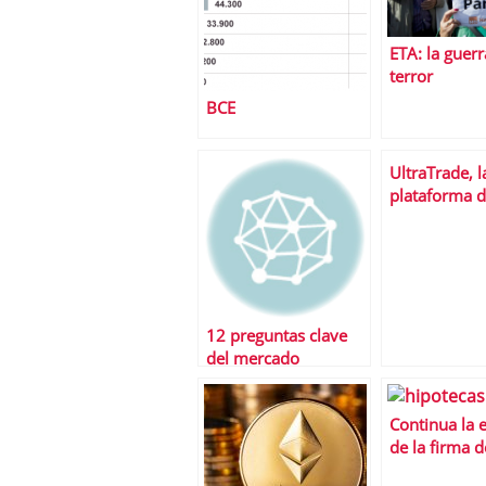
ETA: la guerr
terror
BCE
UltraTrade, l
plataforma 
negociaciÃ³n
avanzada
12 preguntas clave
del mercado
inmobiliario de la
mano de Borja Mateo
Continua la 
de la firma d
hipotecas: u