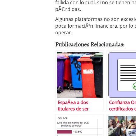
fallida con lo cual, si no se tienen
pÃ©rdidas.
Algunas plataformas no son excesi
poca formaciÃ³n financiera, por lo
operar.
Publicaciones Relacionadas:
EspaÃ±a a dos
Confianza On
titulares de ser
certificados 
declarada bono
seguridad y 
basura
fraudulento