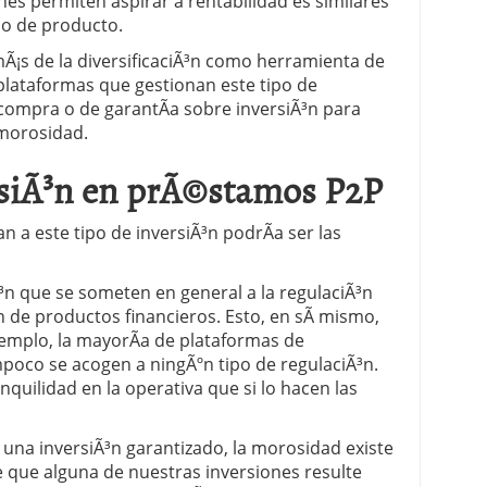
s permiten aspirar a rentabilidad es similares
ipo de producto.
Ã¡s de la diversificaciÃ³n como herramienta de
 plataformas que gestionan este tipo de
compra o de garantÃ­a sobre inversiÃ³n para
 morosidad.
rsiÃ³n en prÃ©stamos P2P
 a este tipo de inversiÃ³n podrÃ­a ser las
³n que se someten en general a la regulaciÃ³n
 de productos financieros. Esto, en sÃ­ mismo,
jemplo, la mayorÃ­a de plataformas de
oco se acogen a ningÃºn tipo de regulaciÃ³n.
quilidad en la operativa que si lo hacen las
 una inversiÃ³n garantizado, la morosidad existe
e que alguna de nuestras inversiones resulte