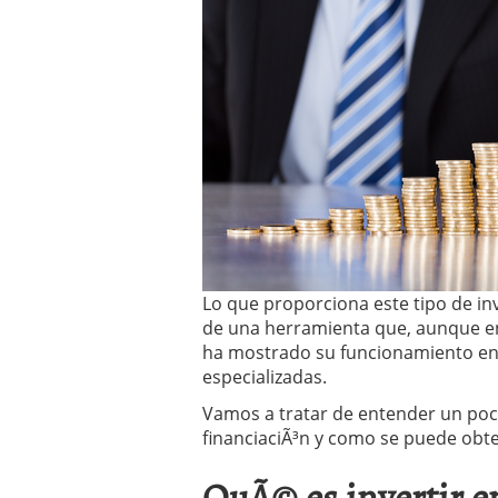
Operar
29/06/2026
Crear empresa online vs
29/05/2026
CÃ³mo afrontar una baj
26/05/2026
Lo que proporciona este tipo de inv
de una herramienta que, aunque en
ha mostrado su funcionamiento en 
especializadas.
Vamos a tratar de entender un poc
financiaciÃ³n y como se puede obte
QuÃ© es invertir 