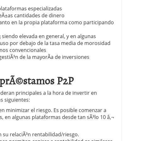
plataformas especializadas
eÃ±as cantidades de dinero
 tanto en la propia plataforma como participando
 siendo elevada en general, y en algunas
luso por debajo de la tasa media de morosidad
amos convencionales
estiÃ³n de la mayorÃ­a de inversiones
n prÃ©stamos P2P
deran principales a la hora de invertir en
 siguientes:
en minimizar el riesgo. Es posible comenzar a
s, en algunas plataformas desde tan sÃ³lo 10 â‚¬
 su relaciÃ³n rentabilidad/riesgo.