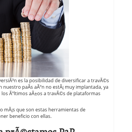
 proceso tradicional: ventajas reales para pymes
a mÃ©dica cuando trabajas por cuenta propia
ersiÃ³n es la posibilidad de diversificar a travÃ©s
 nuestro paÃ­s aÃºn no estÃ¡ muy implantada, ya
los Ãºltimos aÃ±os a travÃ©s de plataformas
o mÃ¡s que son estas herramientas de
ner beneficio con ellas.
en prÃ©stamos P2P