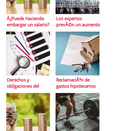
Â¿Puede Hacienda
Los expertos
embargar un salario?
prevÃ©n un aumento
considerable en las
cestas de la compra
navideÃ±as
Derechos y
ReclamaciÃ³n de
obligaciones del
gastos hipotecarios:
contribuyente en una
oportunidad para los
inspecciÃ³n de
consumidores hasta
Hacienda
el 14 de abril