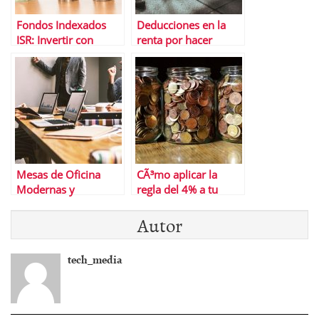
Fondos Indexados
Deducciones en la
ISR: Invertir con
renta por hacer
conciencia y
deporte
rentabilidad
Mesas de Oficina
CÃ³mo aplicar la
Modernas y
regla del 4% a tu
ErgonÃ³micas:
pensiÃ³n de
Autor
Mejora la
jubilaciÃ³n
Productividad en tu
Empresa
tech_media