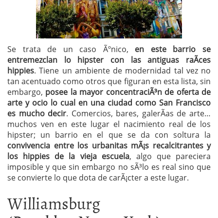
Se trata de un caso Ãºnico,
en este barrio se
entremezclan lo hipster con las antiguas raÃ­ces
hippies
. Tiene un ambiente de modernidad tal vez no
tan acentuado como otros que figuran en esta lista, sin
embargo,
posee la mayor concentraciÃ³n de oferta de
arte y ocio lo cual en una ciudad como San Francisco
es mucho decir
. Comercios, bares, galerÃ­as de arte…
muchos ven en este lugar el nacimiento real de los
hipster; un barrio en el que se da con soltura la
convivencia entre los urbanitas mÃ¡s recalcitrantes y
los hippies de la vieja escuela
, algo que pareciera
imposible y que sin embargo no sÃ³lo es real sino que
se convierte lo que dota de carÃ¡cter a este lugar.
Williamsburg