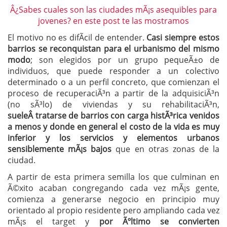
Â¿Sabes cuales son las ciudades mÃ¡s asequibles para
jovenes? en este post te las mostramos
El motivo no es difÃ­cil de entender.
Casi siempre estos
barrios se reconquistan para el urbanismo del mismo
modo
; son elegidos por un grupo pequeÃ±o de
individuos, que puede responder a un colectivo
determinado o a un perfil concreto, que comienzan el
proceso de recuperaciÃ³n a partir de la adquisiciÃ³n
(no sÃ³lo) de viviendas y su rehabilitaciÃ³n,
sueleÂ tratarse de barrios con carga histÃ³rica venidos
a menos y donde en general el costo de la vida es muy
inferior y los servicios y elementos urbanos
sensiblemente mÃ¡s bajos
que en otras zonas de la
ciudad.
A partir de esta primera semilla los que culminan en
Ã©xito acaban congregando cada vez mÃ¡s gente,
comienza a generarse negocio en principio muy
orientado al propio residente pero ampliando cada vez
mÃ¡s el target y
por Ãºltimo se convierten