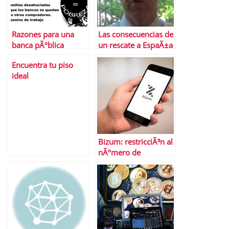
Razones para una
Las consecuencias de
banca pÃºblica
un rescate a EspaÃ±a
Encuentra tu piso
ideal
Bizum: restricciÃ³n al
nÃºmero de
operaciones