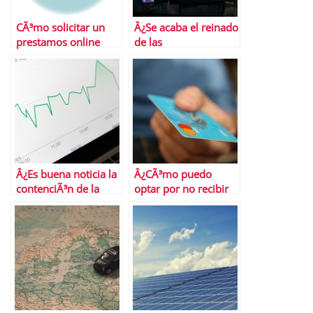
CÃ³mo solicitar un
Â¿Se acaba el reinado
prestamos online
de las
criptomonedas?
Â¿Es buena noticia la
Â¿CÃ³mo puedo
contenciÃ³n de la
optar por no recibir
inflaciÃ³n
ofertas de tarjetas de
subyacente?
crÃ©dito?