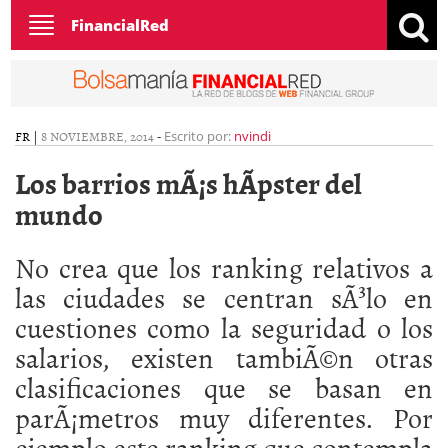
Toggle
FinancialRed
navigation
FR
|
8 NOVIEMBRE, 2014
-
Escrito por:
nvindi
Los barrios mÃ¡s hÃ­pster del
mundo
No crea que los ranking relativos a
las ciudades se centran sÃ³lo en
cuestiones como la seguridad o los
salarios, existen tambiÃ©n otras
clasificaciones que se basan en
parÃ¡metros muy diferentes. Por
ejemplo este ranking que contempla