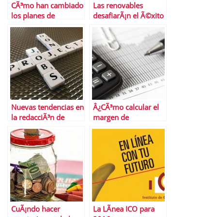
CÃ³mo han cambiado
Las renovables
los planes de
desafiarÃ¡n el Ã©xito
transporte en
del gas natural a
Semana Santa las
largo plazo
restricciones
Nuevas tendencias en
Â¿CÃ³mo calcular el
la redacciÃ³n de
margen de
curriculums que
contribuciÃ³n?
debes conocer
CuÃ¡ndo hacer
La LÃ­nea ICO para