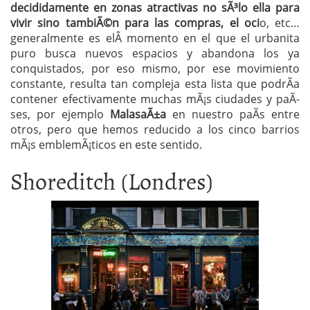
decididamente en zonas atractivas no sÃ³lo ella para
vivir sino tambiÃ©n para las compras, el oci
o, etc…
generalmente es elÂ momento en el que el urbanita
puro busca nuevos espacios y abandona los ya
conquistados, por eso mismo, por ese movimiento
constante, resulta tan compleja esta lista que podrÃ­a
contener efectivamente muchas mÃ¡s ciudades y paÃ­
ses, por ejemplo
MalasaÃ±a
en nuestro paÃ­s entre
otros, pero que hemos reducido a los cinco barrios
mÃ¡s emblemÃ¡ticos en este sentido.
Shoreditch (Londres)