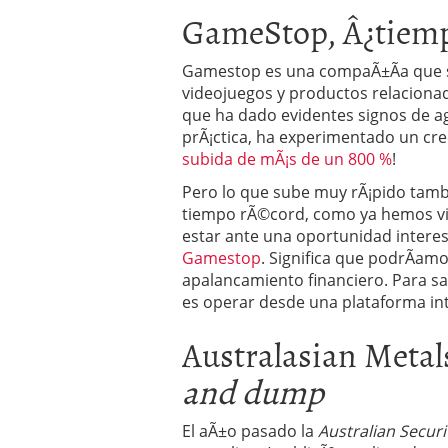
GameStop, Â¿tiemp
Gamestop es una compaÃ±Ã­a que se
videojuegos y productos relaciona
que ha dado evidentes signos de ag
prÃ¡ctica, ha experimentado un cr
subida de mÃ¡s de un 800 %
!
Pero lo que sube muy rÃ¡pido tamb
tiempo rÃ©cord, como ya hemos vi
estar ante una oportunidad inter
Gamestop
. Significa que podrÃ­amo
apalancamiento financiero. Para sac
es operar desde una plataforma intu
Australasian Metal
and dump
El aÃ±o pasado la
Australian Secur