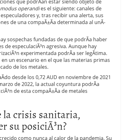
cciones que podrÃ­an estar siendo objeto de
modus operandi
es el siguiente: canales de
peculadores y, tras recibir una alerta, sus
nes de una compaÃ±Ã­a determinada al unÃ­
 hay sospechas fundadas de que podrÃ­a haber
es de especulaciÃ³n agresiva. Aunque hay
rizaciÃ³n experimentada podrÃ­a ser legÃ­tima.
n un escenario en el que las materias primas
rcado de los metales.
 caÃ­do desde los 0,72 AUD en noviembre de 2021
arzo de 2022, la actual coyuntura podrÃ­a
acciÃ³n de esta compaÃ±Ã­a de metales
la crisis sanitaria,
r su posiciÃ³n?
 crecido como nunca al calor de la pandemia. Su