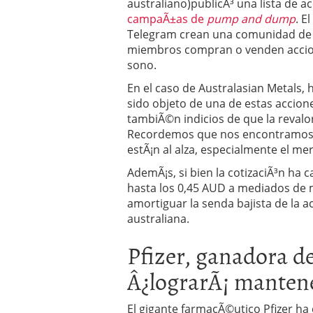
australiano)publicÃ³ una lista de a
campaÃ±as de
pump and dump
. El
Telegram crean una comunidad de es
miembros compran o venden accio
sono.
En el caso de Australasian Metals,
sido objeto de una de estas accion
tambiÃ©n indicios de que la revalo
Recordemos que nos encontramos e
estÃ¡n al alza, especialmente el me
AdemÃ¡s, si bien la cotizaciÃ³n ha
hasta los 0,45 AUD a mediados de m
amortiguar la senda bajista de la 
australiana.
Pfizer, ganadora de 
Â¿lograrÃ¡ mantene
El gigante farmacÃ©utico Pfizer ha