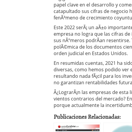
papel clave en el desarrollo y come
catapultado sus cifras de negocio h
fenÃ³meno de crecimiento coyuntu
Este 2022 serÃ¡ un aÃ±o importante 
empresa no logra que las cifras de
sus nÃºmeros podrÃ­an resentirse.
polÃ©mica de los documentos cient
orden judicial en Estados Unidos.
En resumidas cuentas, 2021 ha si
diversas, como hemos podido ver en
resultando nada fÃ¡cil para los in
no garantizan rentabilidades futura
Â¿LograrÃ¡n las empresas de esta l
vientos contrarios del mercado? E
porque actualmente la incertidumb
Publicaciones Relacionadas: