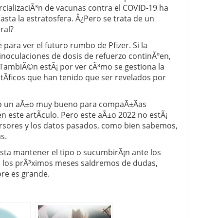
rcializaciÃ³n de vacunas contra el COVID-19 ha
asta la estratosfera. Â¿Pero se trata de un
ral?
para ver el futuro rumbo de Pfizer. Si la
 inoculaciones de dosis de refuerzo continÃºen,
 TambiÃ©n estÃ¡ por ver cÃ³mo se gestiona la
Ã­ficos que han tenido que ser revelados por
do un aÃ±o muy bueno para compaÃ±Ã­as
 este artÃ­culo. Pero este aÃ±o 2022 no estÃ¡
versores y los datos pasados, como bien sabemos,
s.
ista mantener el tipo o sucumbirÃ¡n ante los
n los prÃ³ximos meses saldremos de dudas,
re es grande.