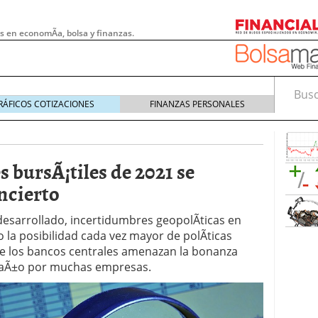
s en economÃ­a, bolsa y finanzas.
Busca
RÁFICOS COTIZACIONES
FINANZAS PERSONALES
 bursÃ¡tiles de 2021 se
ncierto
esarrollado, incertidumbres geopolÃ­ticas en
o la posibilidad cada vez mayor de polÃ­ticas
de los bancos centrales amenazan la bonanza
o aÃ±o por muchas empresas.
 pymes: la obligación que muchas empresas
s demasiado tarde
20/07/2026
e Deben Saber los Traders Mexicanos Antes de