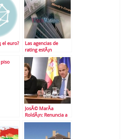
 el euro?
Las agencias de
rating estÃ¡n
retrasando la salida
 piso
de la crisis
JosÃ© MarÃ­a
RoldÃ¡n: Renuncia a
la presidencia de AEB