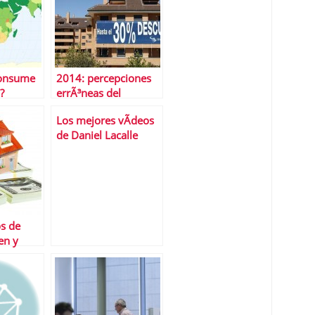
onsume
2014: percepciones
?
errÃ³neas del
mercado inmobiliario
Los mejores vÃ­deos
de Daniel Lacalle
s de
en y
ctan?