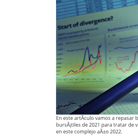
Operar
29/06/2026
Crear empresa online vs
29/05/2026
CÃ³mo afrontar una baj
26/05/2026
En este artÃ­culo vamos a repasar
bursÃ¡tiles de 2021 para tratar de
en este complejo aÃ±o 2022.