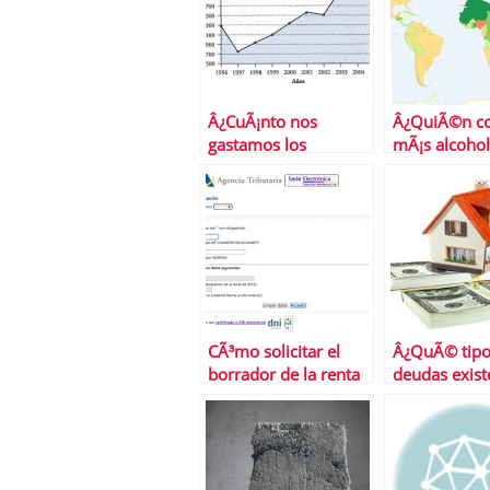
Â¿CuÃ¡nto nos
Â¿QuiÃ©n c
gastamos los
mÃ¡s alcohol
espaÃ±oles en unas
elecciones?
CÃ³mo solicitar el
Â¿QuÃ© tipo
borrador de la renta
deudas exist
2013
cÃ³mo te afe