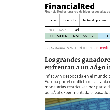
FinancialRed
FinancialRed es una red de blogs especializado
Inicio
Contacto
Notas de prensa
Del
NOTICIAS :
depósito
COTIZACIONES EN STREAMING
G
a la
diversificación:
FR
|
16 MARZO, 2022
-
Escrito por:
tech_media
cómo
está
Los grandes ganadores
cambiando
enfrentan a un aÃ±o i
la
gestión
del
InflaciÃ³n desbocada en el mundo d
ahorro
Europa por el conflicto de Ucrania 
en
monetarias restrictivas por parte 
España
bursÃ¡til experimentada el pasad
05/08/2026
Seguros de convenio en
descubren cuando ya e
ReseÃ±a de SIFX: Lo Qu