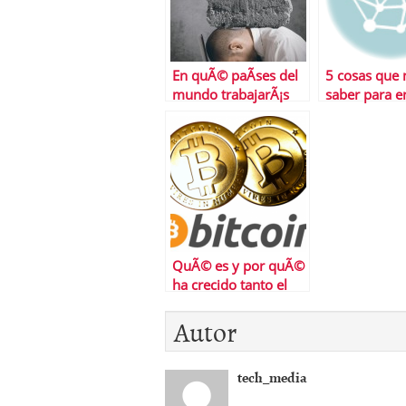
En quÃ© paÃ­ses del
5 cosas que 
mundo trabajarÃ¡s
saber para e
mÃ¡s y en cuÃ¡les
la devaluaci
tendrÃ¡s mÃ¡s tiempo
moneda en C
libre
QuÃ© es y por quÃ©
ha crecido tanto el
trading de
Autor
criptomonedas
tech_media