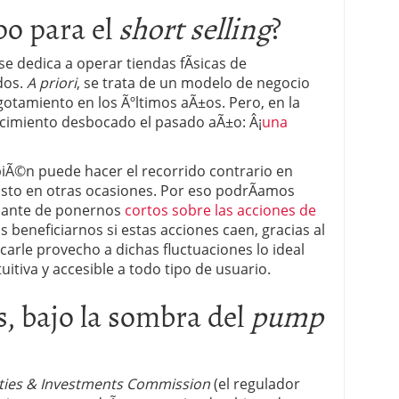
o para el
short selling
?
 dedica a operar tiendas fÃ­sicas de
dos.
A priori
, se trata de un modelo de negocio
otamiento en los Ãºltimos aÃ±os. Pero, en la
ecimiento desbocado el pasado aÃ±o: Â¡
una
iÃ©n puede hacer el recorrido contrario en
sto en otras ocasiones. Por eso podrÃ­amos
esante de ponernos
cortos sobre las acciones de
s beneficiarnos si estas acciones caen, gracias al
arle provecho a dichas fluctuaciones lo ideal
itiva y accesible a todo tipo de usuario.
s, bajo la sombra del
pump
ities & Investments Commission
(el regulador