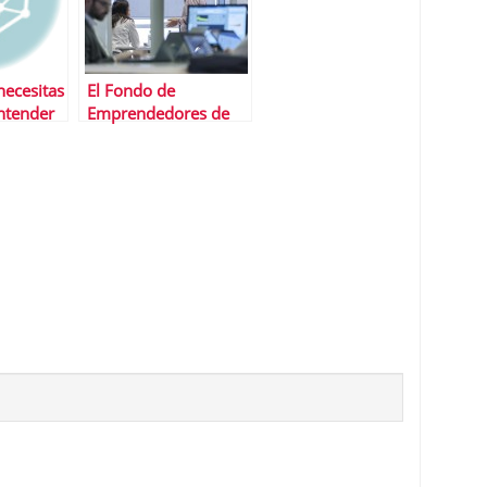
necesitas
El Fondo de
ntender
Emprendedores de
Ã³n de
FundaciÃ³n Repsol
hina
anuncia los
ganadores de su
cuarta ediciÃ³n y
lanza su nueva
convocatoria