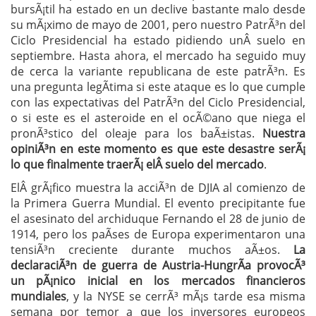
bursÃ¡til ha estado en un declive bastante malo desde
su mÃ¡ximo de mayo de 2001, pero nuestro PatrÃ³n del
Ciclo Presidencial ha estado pidiendo unÂ suelo en
septiembre. Hasta ahora, el mercado ha seguido muy
de cerca la variante republicana de este patrÃ³n. Es
una pregunta legÃ­tima si este ataque es lo que cumple
con las expectativas del PatrÃ³n del Ciclo Presidencial,
o si este es el asteroide en el ocÃ©ano que niega el
pronÃ³stico del oleaje para los baÃ±istas.
Nuestra
opiniÃ³n en este momento es que este desastre serÃ¡
lo que finalmente traerÃ¡ elÂ suelo del mercado
.
ElÂ grÃ¡fico muestra la acciÃ³n de DJIA al comienzo de
la Primera Guerra Mundial. El evento precipitante fue
el asesinato del archiduque Fernando el 28 de junio de
1914, pero los paÃ­ses de Europa experimentaron una
tensiÃ³n creciente durante muchos aÃ±os.
La
declaraciÃ³n de guerra de Austria-HungrÃ­a provocÃ³
un pÃ¡nico inicial en los mercados financieros
mundiales
, y la NYSE se cerrÃ³ mÃ¡s tarde esa misma
semana por temor a que los inversores europeos