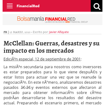
Toggle
FinancialRed
navigation
FR
|
15 MARZO, 2020
-
Escrito por:
Javier Alfayate
McClellan: Guerras, desastres y su
impacto en los mercados
EdiciÃ³n especial, 12 de septiembre de 2001
:
La misiÃ³n secundaria para nosotros como inversores
es estar preparados para lo que viene despuÃ©s y
estar listos para actuar una vez que se reanude la
negociaciÃ³n. En este nÃºmero, analizaremos desastres
pasados â€‹â€‹y eventos externos que afectaron al
mercado para obtener informaciÃ³n sobre cÃ³mo
podrÃ­an desarrollarse los resultados del desastre
actual. Preparando el escenario primero, el mercado