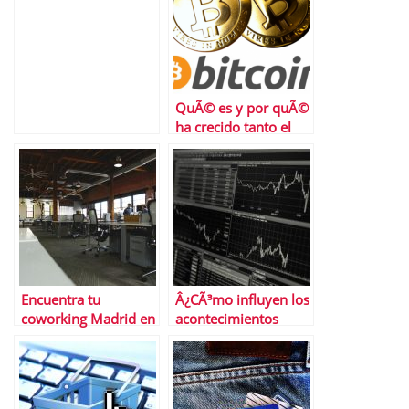
QuÃ© es y por quÃ©
ha crecido tanto el
trading de
criptomonedas
Encuentra tu
Â¿CÃ³mo influyen los
coworking Madrid en
acontecimientos
Cloudworks
histÃ³ricos en el
mercado bursÃ¡til
actual?