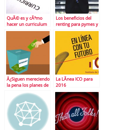
QuÃ© es y cÃ³mo
Los beneficios del
hacer un curriculum
renting para pymes y
temÃ¡tico
grandes empresas
Â¿Siguen mereciendo
La LÃ­nea ICO para
la pena los planes de
2016
pensiones en 2022?