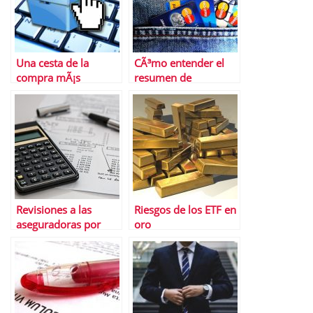
Una cesta de la
CÃ³mo entender el
compra mÃ¡s
resumen de
racional
movimientos de tus
tarjetas
Revisiones a las
Riesgos de los ETF en
aseguradoras por
oro
parte de la CNMC