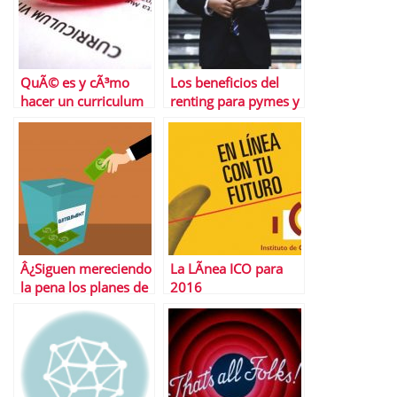
QuÃ© es y cÃ³mo
Los beneficios del
hacer un curriculum
renting para pymes y
temÃ¡tico
grandes empresas
Â¿Siguen mereciendo
La LÃ­nea ICO para
la pena los planes de
2016
pensiones en 2022?