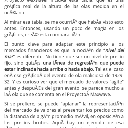
Proyecto Maxwave
. IncluÃ­a esta tabla, que es una
grÃ¡fica real de la altura de las olas medida en el
ocÃ©ano:
Al mirar esa tabla, se me ocurriÃ³ que habÃ­a visto esto
antes. Entonces, usando un poco de magia en los
grÃ¡ficos, creÃ© esta comparaciÃ³n:
El punto clave para adaptar este principio a los
mercados financieros es que la nociÃ³n de “
nivel del
mar
” es diferente. No tiene que ser un nivel de precio
fijo, sino quizÃ¡s
una lÃ­nea de regresiÃ³n que puede
estar inclinada hacia arriba o hacia abajo
. Tal es el caso
enÂ ese grÃ¡ficoÂ del evento de ola maliciosa de 1929-
32. Y es curioso ver que el mercado de valores “agite”
antes y despuÃ©s del gran evento, se parece mucho a
laÂ ola que se comenta en el ProyectoÂ Maxwave.
Si se prefiere, se puede “aplanar” la representaciÃ³n
del mercado de valores al presentar los precios como
la distancia de algÃºn promedio mÃ³vil, en oposiciÃ³n a
los precios brutos. AquÃ­ hay un ejemplo de esa