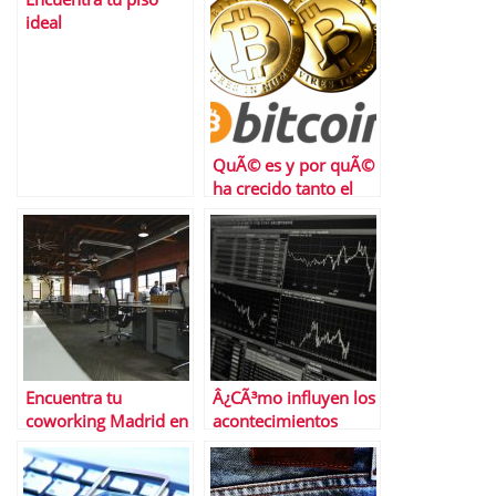
ideal
QuÃ© es y por quÃ©
ha crecido tanto el
trading de
criptomonedas
Encuentra tu
Â¿CÃ³mo influyen los
coworking Madrid en
acontecimientos
Cloudworks
histÃ³ricos en el
mercado bursÃ¡til
actual?