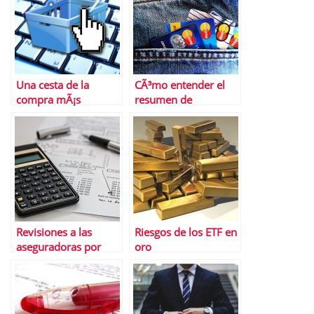
Una cesta de la
CÃ³mo entender el
compra mÃ¡s
resumen de
racional
movimientos de tus
tarjetas
Revisiones a las
Riesgos de los ETF en
aseguradoras por
oro
parte de la CNMC