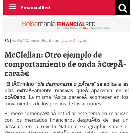
Toggle
FinancialRed
navigation
FR
|
22 MARZO, 2020
-
Escrito por:
Javier Alfayate
McClellan: Otro ejemplo de
comportamiento de onda â€œpÃ­
caraâ€
“El tÃ©rmino “
ola deshonesta o pÃ­cara
” se aplica a las
olas extraÃ±amente masivas queÂ aparecen en el
ocÃ©ano
. La misma fÃ­sica pareceÂ acontecer en los
movimientos de los precios de las acciones.
Primero comencÃ© aÂ estudiar este tema en relaciÃ³n
con los mercados financieros despuÃ©s de leer un
artÃ­culo en la revista National Geographic sobre el