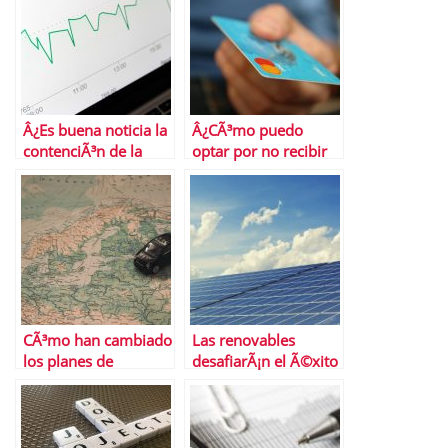
Â¿Es buena noticia la
Â¿CÃ³mo puedo
contenciÃ³n de la
optar por no recibir
inflaciÃ³n
ofertas de tarjetas de
subyacente?
crÃ©dito?
CÃ³mo han cambiado
Las renovables
los planes de
desafiarÃ¡n el Ã©xito
transporte en
del gas natural a
Semana Santa las
largo plazo
restricciones