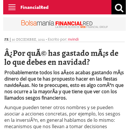
Toggle
FinancialRed
navigation
FR
|
30 DICIEMBRE, 2021
-
Escrito por:
nvindi
Â¿Por quÃ© has gastado mÃ¡s de
lo que debes en navidad?
Probablemente todos los aÃ±os acabas gastando mÃ¡s
dinero del que te has propuesto hacer en las fiestas
navideÃ±as. No te preocupes, esto es algo comÃºn que
nos ocurre a la mayorÃ­a y que tiene que ver con los
llamados sesgos financieros.
Aunque pueden tener otros nombres y se pueden
asociar a acciones concretas, por ejemplo, los sesgos
en la inversiÃ³n, en general hablamos de lo mismo:
mecanismos que nos llevan a tomar decisiones