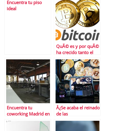
Encuentra tu piso
ideal
QuÃ© es y por quÃ©
ha crecido tanto el
trading de
criptomonedas
Encuentra tu
Â¿Se acaba el reinado
coworking Madrid en
de las
Cloudworks
criptomonedas?