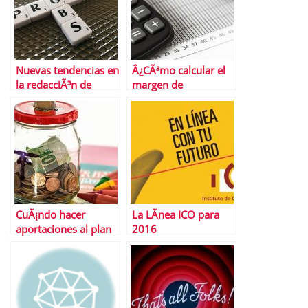
Nuevas tendencias en
Â¿CÃ³mo calcular el
la redacciÃ³n de
margen de
curriculums que
contribuciÃ³n?
debes conocer
CuÃ¡ndo hacer
La LÃ­nea ICO para
aportaciones al plan
2016
de pensiones