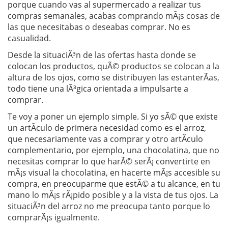
porque cuando vas al supermercado a realizar tus
compras semanales, acabas comprando mÃ¡s cosas de
las que necesitabas o deseabas comprar. No es
casualidad.
Desde la situaciÃ³n de las ofertas hasta donde se
colocan los productos, quÃ© productos se colocan a la
altura de los ojos, como se distribuyen las estanterÃ­as,
todo tiene una lÃ³gica orientada a impulsarte a
comprar.
Te voy a poner un ejemplo simple. Si yo sÃ© que existe
un artÃ­culo de primera necesidad como es el arroz,
que necesariamente vas a comprar y otro artÃ­culo
complementario, por ejemplo, una chocolatina, que no
necesitas comprar lo que harÃ© serÃ¡ convertirte en
mÃ¡s visual la chocolatina, en hacerte mÃ¡s accesible su
compra, en preocuparme que estÃ© a tu alcance, en tu
mano lo mÃ¡s rÃ¡pido posible y a la vista de tus ojos. La
situaciÃ³n del arroz no me preocupa tanto porque lo
comprarÃ¡s igualmente.