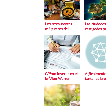
Los restaurantes
Las ciudade
mÃ¡s raros del
castigadas po
mundo
crisis
CÃ³mo invertir en el
Â¿Realmente
brÃ³ker Warren
tanto los bro
Bowie and Smith