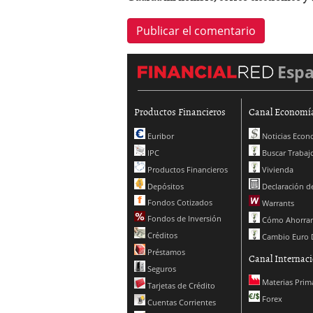
Esp
Productos Financieros
Canal Economí
Euribor
Noticias Econ
IPC
Buscar Trabaj
Productos Financieros
Vivienda
Depósitos
Declaración de
Fondos Cotizados
Warrants
Fondos de Inversión
Cómo Ahorrar
Créditos
Cambio Euro 
Préstamos
Canal Internaci
Seguros
Materias Prim
Tarjetas de Crédito
Forex
Cuentas Corrientes