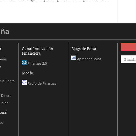
aña
a
Canal Innovación
Blogs de Bolsa
Financiera
Aprender Bolsa
omía
Finanzas 2.0
o
Media
 la Renta
Radio de Finanzas
 Dinero
Dolar
onal
as