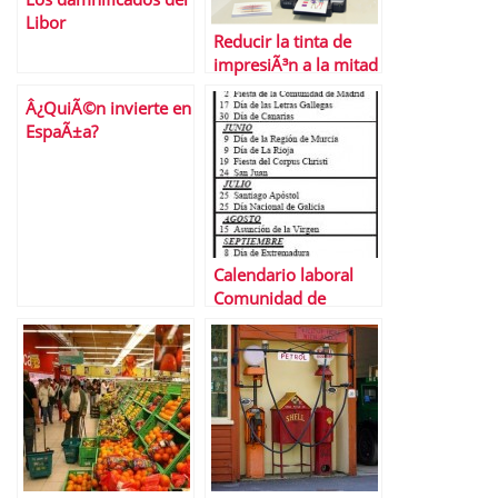
Libor
Reducir la tinta de
impresiÃ³n a la mitad
pero con calidad
Â¿QuiÃ©n invierte en
profesional ahora es
EspaÃ±a?
posible
Calendario laboral
Comunidad de
Madrid 2014