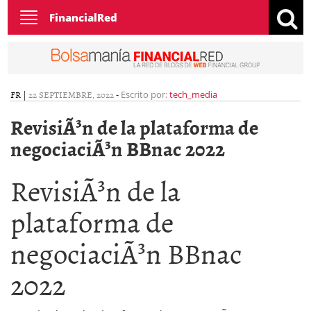
Toggle
FinancialRed
navigation
FR
|
22 SEPTIEMBRE, 2022
-
Escrito por:
tech_media
RevisiÃ³n de la plataforma de
negociaciÃ³n BBnac 2022
RevisiÃ³n de la
plataforma de
negociaciÃ³n BBnac
2022