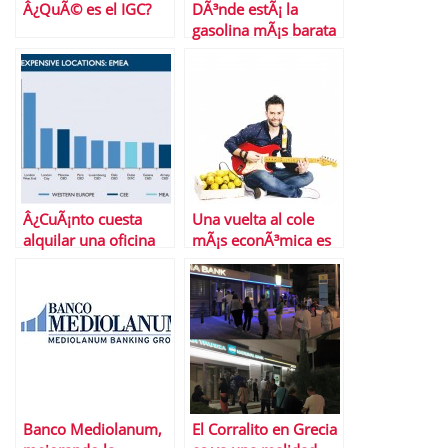
Â¿QuÃ© es el IGC?
DÃ³nde estÃ¡ la
gasolina mÃ¡s barata
de Madrid
Â¿CuÃ¡nto cuesta
Una vuelta al cole
alquilar una oficina
mÃ¡s econÃ³mica es
en Madrid?
posible
Banco Mediolanum,
El Corralito en Grecia