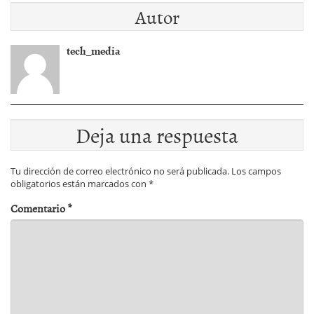
Autor
buscar otras vÃ­as de
crÃ©dito?
financiaciÃ³n?
tech_media
Deja una respuesta
Tu dirección de correo electrónico no será publicada.
Los campos
obligatorios están marcados con
*
Comentario
*