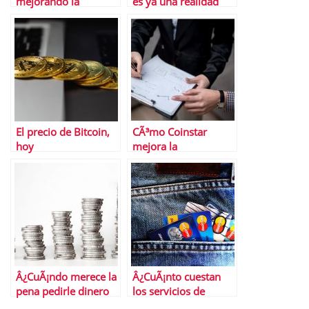
mejorando la
es ya una realidad
experiencia del
usuario
El precio de Bitcoin,
CÃ³mo Coinstar
hoy
mejora la
rentabilidad y ayuda
a diferenciarse de la
competencia en el
retail
Â¿CuÃ¡ndo merece la
Â¿CuÃ¡nto cuestan
pena pedirle dinero
los servicios de
al banco y cuÃ¡ndo
reparaciÃ³n de