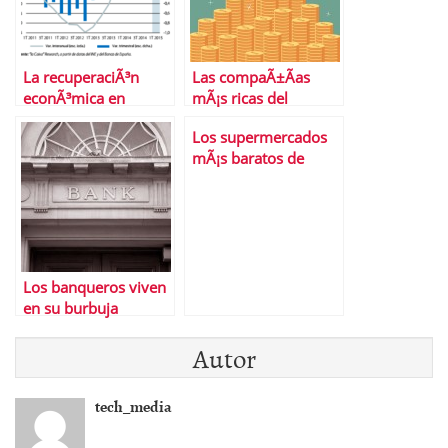
La recuperaciÃ³n
Las compaÃ±Ã­as
econÃ³mica en
mÃ¡s ricas del
EspaÃ±a,
planeta
Los supermercados
Â¿consolidada?
mÃ¡s baratos de
EspaÃ±a
Los banqueros viven
en su burbuja
Autor
tech_media