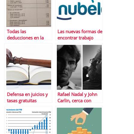
Todas las
Las nuevas formas de
deducciones en la
encontrar trabajo
declaraciÃ³n de la
renta 2014
Defensa en juicios y
Rafael Nadal y John
tasas gratuitas
Carlin, cerca con
gracias a LegÃ¡litas
Banco Sabadell