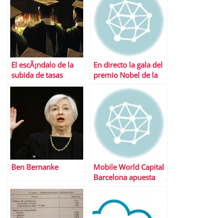
El escÃ¡ndalo de la
En directo la gala del
subida de tasas
premio Nobel de la
universitarias
Paz 2013
Ben Bernanke
Mobile World Capital
Barcelona apuesta
por los
emprendedores con
4YFN