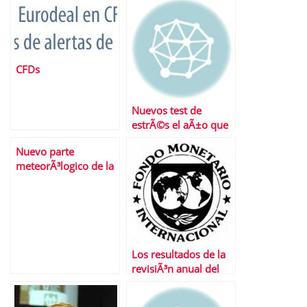
CFDs
Nuevos test de
estrÃ©s el aÃ±o que
viene
Nuevo parte
meteorÃ³logico de la
bolsa espaÃ±ola: los
nubarrones siguen
ahÃ­.
Los resultados de la
revisiÃ³n anual del
FMI a la economÃ­a
espaÃ±ola