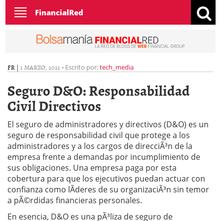
Toggle
FinancialRed
navigation
FR
|
1 MARZO, 2021
-
Escrito por:
tech_media
Seguro D&O: Responsabilidad
Civil Directivos
El seguro de administradores y directivos (D&O) es un
seguro de responsabilidad civil que protege a los
administradores y a los cargos de direcciÃ³n de la
empresa frente a demandas por incumplimiento de
sus obligaciones. Una empresa paga por esta
cobertura para que los ejecutivos puedan actuar con
confianza como lÃ­deres de su organizaciÃ³n sin temor
a pÃ©rdidas financieras personales.
En esencia, D&O es una pÃ³liza de seguro de