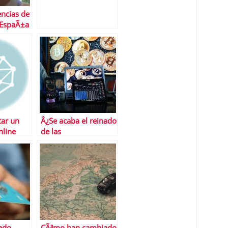
ncias de
 EspaÃ±a
tar un
Â¿Se acaba el reinado
nline
de las
criptomonedas?
edo
CÃ³mo han cambiado