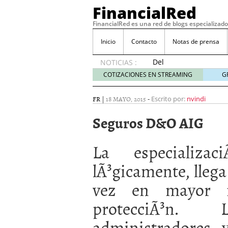
FinancialRed
FinancialRed es una red de blogs especializado
Inicio
Contacto
Notas de prensa
Del
NOTICIAS :
depósito
COTIZACIONES EN STREAMING
G
a la
diversificación:
FR
|
18 MAYO, 2015
-
Escrito por:
nvindi
cómo
está
Seguros D&O AIG
cambiando
la
La especializa
gestión
del
lÃ³gicamente, llega
ahorro
en
vez en mayor 
España
05/08/2026
protecciÃ³n.
Seguros de convenio en
descubren cuando ya e
administradores 
ReseÃ±a de SIFX: Lo Qu