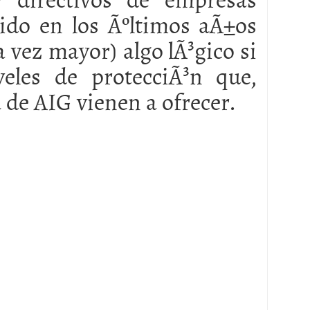
do en los Ãºltimos aÃ±os
 proceso tradicional: ventajas reales para pymes
 vez mayor) algo lÃ³gico si
a mÃ©dica cuando trabajas por cuenta propia
eles de protecciÃ³n que,
 de AIG vienen a ofrecer.