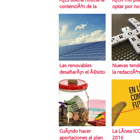
contenciÃ³n de la
optar por no 
inflaciÃ³n
ofertas de ta
subyacente?
crÃ©dito?
Las renovables
Nuevas tend
desafiarÃ¡n el Ã©xito
la redacciÃ³
del gas natural a
curriculums
largo plazo
debes conoc
CuÃ¡ndo hacer
La LÃ­nea IC
aportaciones al plan
2016