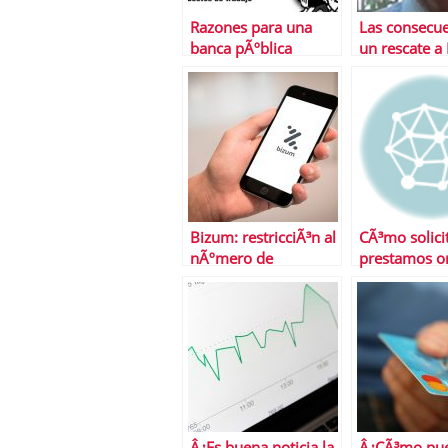
Razones para una
Las consecue
banca pÃºblica
un rescate a
Bizum: restricciÃ³n al
CÃ³mo solici
nÃºmero de
prestamos o
operaciones
Â¿Es buena noticia la
Â¿CÃ³mo pu