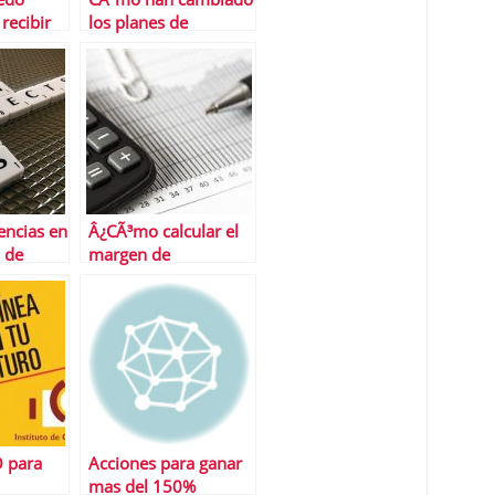
recibir
los planes de
rjetas de
transporte en
Semana Santa las
restricciones
encias en
Â¿CÃ³mo calcular el
n de
margen de
 que
contribuciÃ³n?
er
O para
Acciones para ganar
mas del 150%