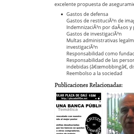
excelente propuesta de aseguramie
Gastos de defensa
Gastos de restituciÃ³n de im
IndemnizaciÃ³n por daÃ±os y p
Gastos de investigaciÃ³n
Multas administrativas legal
investigaciÃ³n
Responsabilidad como fundad
Responsabilidad de las perso
indebidas (â€œmobbingâ€, dis
Reembolso a la sociedad
Publicaciones Relacionadas: