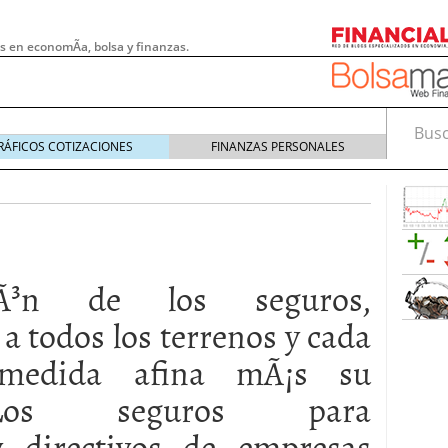
s en economÃ­a, bolsa y finanzas.
Busca
RÁFICOS COTIZACIONES
FINANZAS PERSONALES
ciÃ³n de los seguros,
 a todos los terrenos y cada
medida afina mÃ¡s su
 Los seguros para
 pymes: la obligación que muchas empresas
s demasiado tarde
20/07/2026
y directivos de empresas
e Deben Saber los Traders Mexicanos Antes de