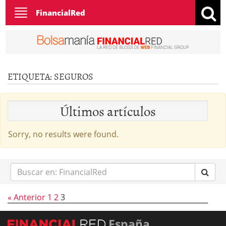
Toggle
FinancialRed
navigation
ETIQUETA:
SEGUROS
Últimos artículos
Sorry, no results were found.
Buscar
en:
« Anterior
1
2
3
España