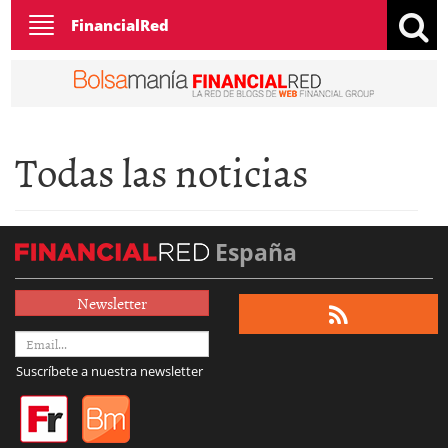
Toggle
FinancialRed
navigation
Todas las noticias
España
Newsletter
Suscríbete a nuestra newsletter