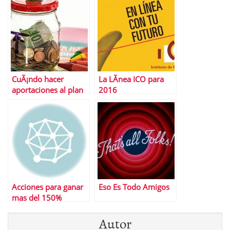
debes conocer
CuÃ¡ndo hacer
La LÃ­nea ICO para
aportaciones al plan
2016
de pensiones
Acciones para ganar
Eso Es Todo Amigos
mas del 150%
Autor