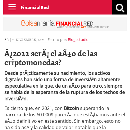
Toggle
FinancialRed
navigation
FR
|
31 DICIEMBRE, 2021
-
Escrito por:
Blogestudio
Â¿2022 serÃ¡ el aÃ±o de las
criptomonedas?
Desde prÃ¡cticamente su nacimiento, los activos
digitales han sido una forma de inversiÃ³n altamente
especulativa en la que, de un aÃ±o para otro, siempre
se habla de la esperanza de la ruptura de los techos de
inversiÃ³n.
Es cierto que, en 2021, con
Bitcoin
superando la
barrera de los 60.000$ parecÃ­a que estÃ¡bamos ante el
aÃ±o definitivo en este sentido. Sin embargo, esto no
ha sido asÃ­ y la calidad de valor notable que la