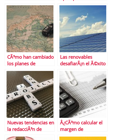
inflaciÃ³n
ofertas de tarjetas de
subyacente?
crÃ©dito?
CÃ³mo han cambiado
Las renovables
los planes de
desafiarÃ¡n el Ã©xito
transporte en
del gas natural a
Semana Santa las
largo plazo
restricciones
Nuevas tendencias en
Â¿CÃ³mo calcular el
la redacciÃ³n de
margen de
curriculums que
contribuciÃ³n?