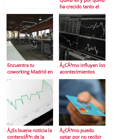
QuÃ© es y por quÃ©
ha crecido tanto el
trading de
criptomonedas
Encuentra tu
Â¿CÃ³mo influyen los
coworking Madrid en
acontecimientos
Cloudworks
histÃ³ricos en el
mercado bursÃ¡til
actual?
Â¿Es buena noticia la
Â¿CÃ³mo puedo
contenciÃ³n de la
optar por no recibir