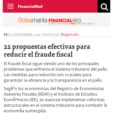
Toggle
FinancialRed
navigation
FR
|
30 NOVIEMBRE, 2024
-
Escrito por:
Blogestudio
22 propuestas efectivas para
reducir el fraude fiscal
El fraude fiscal sigue siendo uno de los principales
problemas que enfrenta el sistema tributario del paÃ­s.
Las medidas para reducirlo son cruciales para
garantizar la eficiencia y la transparencia en el paÃ­s.
SegÃºn los economistas del Registro de Economistas
Asesores Fiscales (REAF) y el Instituto de Estudios
EconÃ³micos (IEE), es esencial implementar reformas
estructurales en el sistema tributario para combatir la
economÃ­a sumergida.