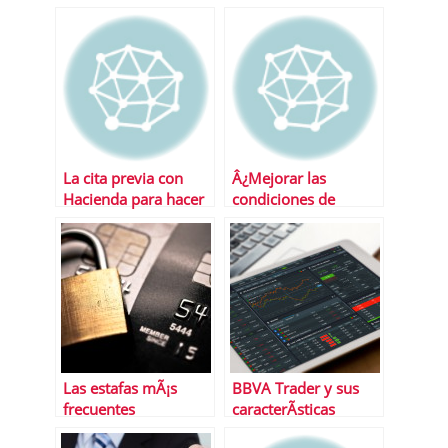
de Trading
La cita previa con
Â¿Mejorar las
Hacienda para hacer
condiciones de
la renta
financiaciÃ³n de tu
Pyme? comprueba la
oferta de BBVA
Las estafas mÃ¡s
BBVA Trader y sus
frecuentes
caracterÃ­sticas