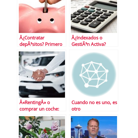
Â¿Contratar
Â¿Indexados o
depÃ³sitos? Primero
GestiÃ³n Activa?
aprender a ahorrar
CÃ³mo saber cuÃ¡ndo
te conviene mÃ¡s uno
u otro
Â«RentingÂ» o
Cuando no es uno, es
comprar un coche:
otro
Â¿Con cuÃ¡l ahorro
mÃ¡s?