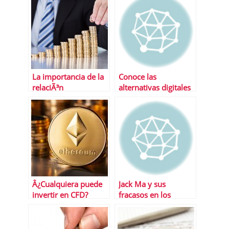
La importancia de la
Conoce las
relaciÃ³n
alternativas digitales
riesgo/rentabilidad
que son mÃ¡s
utilizadas por los
negocios exitosos
Â¿Cualquiera puede
Jack Ma y sus
invertir en CFD?
fracasos en los
trabajos