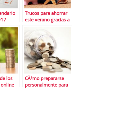
lendario
Trucos para ahorrar
017
este verano gracias a
Viaconto
de los
CÃ³mo prepararse
online
personalmente para
un prÃ©stamo
personal