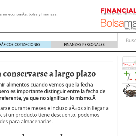
s en economÃ­a, bolsa y finanzas.
Busca
RÁFICOS COTIZACIONES
FINANZAS PERSONALES
conservarse a largo plazo
ir alimentos cuando vemos que la fecha
pero es importante distinguir entre la fecha de
eferente, ya que no significan lo mismo.Â
rse durante meses e incluso aÃ±os sin llegar a
o, si un producto tiene descuento, podemos
des para almacenarlas.
 pymes: la obligación que muchas empresas
s demasiado tarde
20/07/2026
e Deben Saber los Traders Mexicanos Antes de