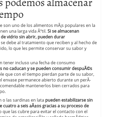
s podemos almacenar
iempo
 proceso tradicional: ventajas reales para pymes
a mÃ©dica cuando trabajas por cuenta propia
 son uno de los alimentos mÃ¡s populares en la
en una larga vida Ãºtil.
Si se almacenan
de vidrio sin abrir, pueden durar
o se debe al tratamiento que reciben y al hecho de
ido, lo que les permite conservar su sabor y
en tener incluso una fecha de consumo
os no caducan y se pueden consumir despuÃ©s
ble que con el tiempo pierdan parte de su sabor,
 el envase permanece abierto durante un perÃ­
recomendable mantenerlos bien cerrados para
po.
 o las sardinas en lata
pueden estabilizarse sin
 cuatro a seis aÃ±os gracias a su proceso de
ido que las cubre para evitar el contacto con el