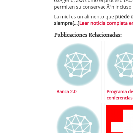
oxÃ­geno, asÃ­ como el proceso tÃ©
permiten su conservaciÃ³n incluso 
La miel es un alimento que
puede d
siempre[…]
Leer noticia completa en
Publicaciones Relacionadas:
Banca 2.0
Programa de
conferencias
Bolsalia 200