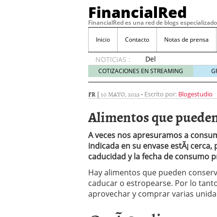
FinancialRed
FinancialRed es una red de blogs especializado
Inicio
Contacto
Notas de prensa
Del
NOTICIAS :
depósito
COTIZACIONES EN STREAMING
G
a la
diversificación:
FR
|
10 MAYO, 2023
-
Escrito por:
Blogestudio
cómo
está
Alimentos que pueden 
cambiando
la
A veces nos apresuramos a consum
gestión
indicada en su envase estÃ¡ cerca, 
del
caducidad y la fecha de consumo pr
ahorro
en
Hay alimentos que pueden conserva
España
caducar o estropearse. Por lo tant
05/08/2026
aprovechar y comprar varias unida
Seguros de convenio en
descubren cuando ya e
ReseÃ±a de SIFX: Lo Qu