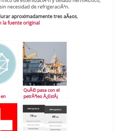
rmico de esterilizaciÃ³n y sellado hermÃ©tico,
sin necesidad de refrigeraciÃ³n.
urar aproximadamente tres aÃ±os
,
 la fuente original
QuÃ© pasa con el
 en
petrÃ³leo Â¿EstÃ¡
9
justificada la subida?