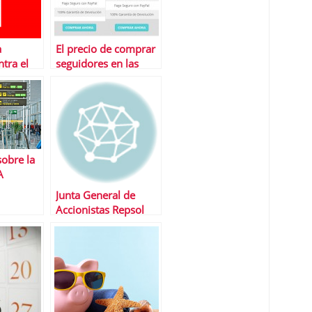
a
El precio de comprar
tra el
seguidores en las
ario
redes sociales
l veto
sobre la
A
Junta General de
Accionistas Repsol