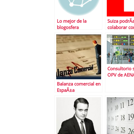
Lo mejor de la
Suiza podrÃ­
blogosfera
colaborar con
secreto banc
levantando e
Consultorio 
OPV de AEN
Balanza comercial en
EspaÃ±a