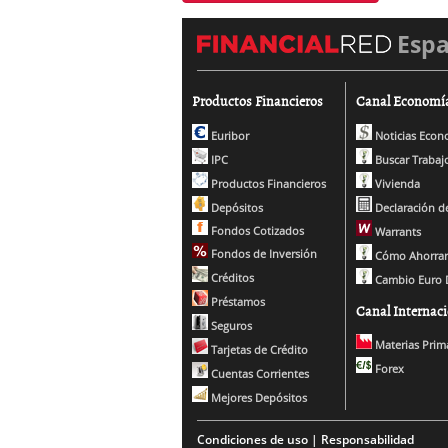
Esp
Productos Financieros
Canal Economí
Euribor
Noticias Econ
IPC
Buscar Trabaj
Productos Financieros
Vivienda
Depósitos
Declaración de
Fondos Cotizados
Warrants
Fondos de Inversión
Cómo Ahorrar
Créditos
Cambio Euro 
Préstamos
Canal Internaci
Seguros
Materias Prim
Tarjetas de Crédito
Forex
Cuentas Corrientes
Mejores Depósitos
Condiciones de uso | Responsabilidad