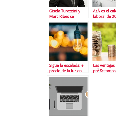
Gisela Turazzini y
AsÃ­ es el ca
Marc Ribes se
laboral de 2
incorporan a
Financialred/Bolsamania
para crear la
publicaciÃ³n de
referencia sobre
anÃ¡lisis fundamental
Sigue la escalada: el
Las ventajas 
precio de la luz en
prÃ©stamos 
mÃ¡ximos histÃ³ricos