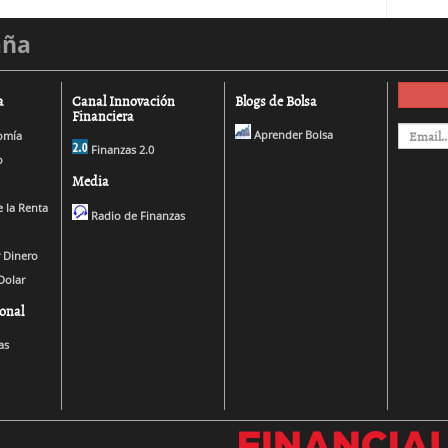
aña
a
Canal Innovación
Blogs de Bolsa
Financiera
Aprender Bolsa
omía
Finanzas 2.0
o
Media
 la Renta
Radio de Finanzas
 Dinero
Dolar
onal
as