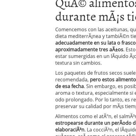
QuÃ© alimento
Operar
29/06/2026
durante mÃ¡s t
Crear empresa online vs
29/05/2026
CÃ³mo afrontar una baj
26/05/2026
Comencemos con las aceitunas, que
dieta mediterrÃ¡nea y tambiÃ©n tien
adecuadamente en su lata o frasco 
aproximadamente tres aÃ±os
. Est
estar sumergidas en un lÃ­quido Ã¡c
textura sin cambios.
Los paquetes de frutos secos suel
recomendada,
pero estos aliment
de esa fecha
. Sin embargo, es posi
aroma o textura, especialmente si
odo prolongado. Por lo tanto, es 
preservar su calidad por mÃ¡s tiem
Alimentos como el atÃºn, el salmÃ³n
estropearse durante un perÃ­odo de
elaboraciÃ³n
. La cocciÃ³n, el lÃ­qu