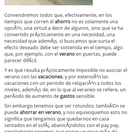
Convendremos todos que, efectivamente, en los
tiempos que corren el
ahorro
no es solamente una
opciÃ³n, una virtud a decir de algunos, sino que se ha
convertido prÃ¡cticamente en una necesidad, una
necesidad que ademÃ¡s, si buscamos que surta el
efecto deseado debe ser sostenida en el tiempo, algo
que, por ejemplo, con el
verano
en puertas, puede
parecer difÃ­cil.
Y es que resulta prÃ¡cticamente imposible no asociar el
verano con las
vacaciones
, y por extensiÃ³n las
vacaciones con un periodo de relajaciÃ³n a todos los
niveles, ademÃ¡s de, en lo que al veraneo se refiere, un
perÃ­odo de aumento de
gastos
sensible.
Sin embargo tenemos que ser rotundos; tambiÃ©n se
puede
ahorrar en verano
, y nos equivoquemos esto no
significa que tengamos que quedarnos en casa
sentados en el sofÃ¡, abanicÃ¡ndolos con el pay pay,
simplemente tenemos que poner un poco mÃ¡s de