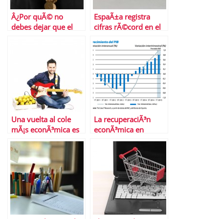
Â¿Por quÃ© no
EspaÃ±a registra
debes dejar que el
cifras rÃ©cord en el
banco gestione tus
mercado de la
ahorros?
segunda mano
Una vuelta al cole
La recuperaciÃ³n
mÃ¡s econÃ³mica es
econÃ³mica en
posible
EspaÃ±a,
Â¿consolidada?