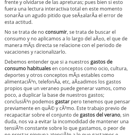
frente y olvidarse de las apreturas; pues bien si esto
fuera una lectura interactiva total en este momento
sonarÃ­a un agudo pitido que seÃ±alarÃ­a el error de
esta actitud.
No se trata de no
consumir
, se trata de buscar el
consumo y no aplicamos a lo largo del aÃ±o, el que de
manera mÃ¡s directa se relacione con el periodo de
vacaciones y racionalizarlo.
Debemos entender que si a nuestros
gastos de
consumo habituales
en conceptos como ocio, cultura,
deportes y otros conceptos mÃ¡s estables como
alimentaciÃ³n, telefonÃ­a, etc, aÃ±adimos los gastos
propios que un veraneo puede generar vamos, como
poco, a duplicar la base de nuestros gastos;
conclusiÃ³n podemos
gastar
pero tenemos que pensar
previamente en quÃ© y cÃ³mo. Este trabajo previo de
recapacitar sobre el conjunto de
gastos del verano
, sin
duda, nos va a evitar la incomodidad de mantener una
tensiÃ³n constante sobre lo que gastamos, o peor de
no prestar ninguna atenciÃ³n a lo que gastamos e