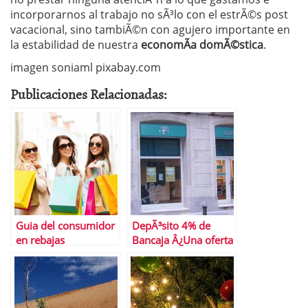
incorporarnos al trabajo no sÃ³lo con el estrÃ©s post
vacacional, sino tambiÃ©n con agujero importante en
la estabilidad de nuestra
economÃ­a domÃ©stica
.
imagen soniaml pixabay.com
Publicaciones Relacionadas:
Guia del consumidor
DepÃ³sito 4% de
en rebajas
Bancaja Â¿Una oferta
para no dejar
escapar?