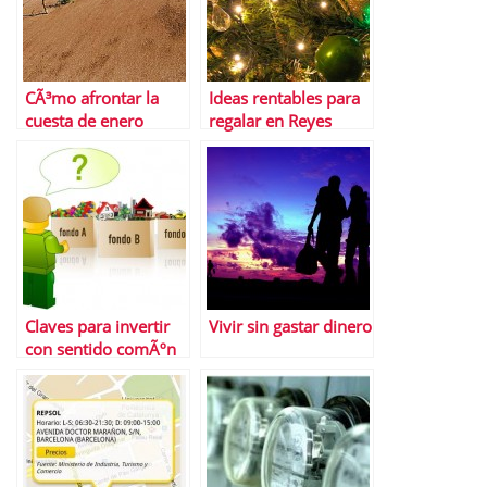
CÃ³mo afrontar la
Ideas rentables para
cuesta de enero
regalar en Reyes
Claves para invertir
Vivir sin gastar dinero
con sentido comÃºn