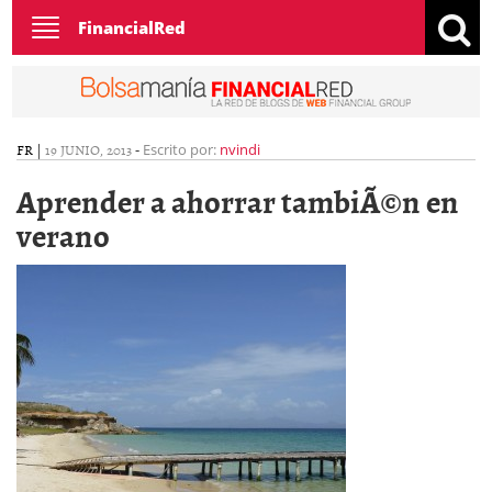
Toggle
FinancialRed
navigation
FR
|
19 JUNIO, 2013
-
Escrito por:
nvindi
Aprender a ahorrar tambiÃ©n en
verano