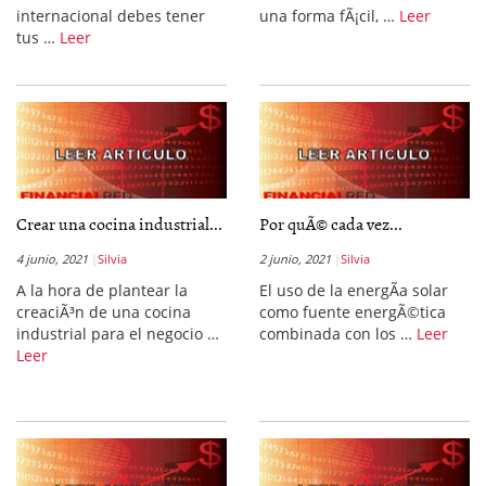
internacional debes tener
una forma fÃ¡cil, …
Leer
tus …
Leer
Crear una cocina industrial...
Por quÃ© cada vez...
4 junio, 2021
Silvia
2 junio, 2021
Silvia
A la hora de plantear la
El uso de la energÃ­a solar
creaciÃ³n de una cocina
como fuente energÃ©tica
industrial para el negocio …
combinada con los …
Leer
Leer