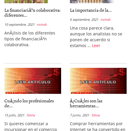
La financiaciÃ³n colaborativa:
La importancia de la...
diferentes...
6 septiembre, 2021
nvindi
10 septiembre, 2021
nvindi
Una cosa parece clara,
AnÃ¡lisis de los diferentes
aunque los analistas no se
tipos de financiaciÃ³n
ponen de acuerdo si
colaborativa.
estamos …
Leer
CuÃ¡ndo los profesionales
Â¿CuÃ¡les son las
de...
herramientas...
15 julio, 2021
Silvia
7 junio, 2021
Silvia
Si quieres comenzar a
Comprar herramientas por
incursionar en el comercio
Internet se ha convertido en