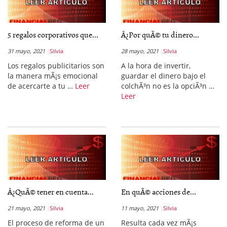
5 regalos corporativos que...
Â¿Por quÃ© tu dinero...
31 mayo, 2021
Silvia
28 mayo, 2021
Silvia
Los regalos publicitarios son
A la hora de invertir,
la manera mÃ¡s emocional
guardar el dinero bajo el
de acercarte a tu …
Leer
colchÃ³n no es la opciÃ³n …
Leer
Â¿QuÃ© tener en cuenta...
En quÃ© acciones de...
21 mayo, 2021
Silvia
11 mayo, 2021
Silvia
El proceso de reforma de un
Resulta cada vez mÃ¡s