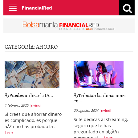
Toggle
FinancialRed
navigation
CATEGORÍA:
AHORRO
Â¿Puedes utilizar la IA...
Â¿Tributan las donaciones
en...
1 febrero, 2025
nvindi
20 agosto, 2024
nvindi
Si crees que ahorrar dinero
Si te dedicas al streaming,
es complicado, es porque
seguro que te has
aÃºn no has probado la …
preguntado en algÃºn
Leer
momento si …
Leer