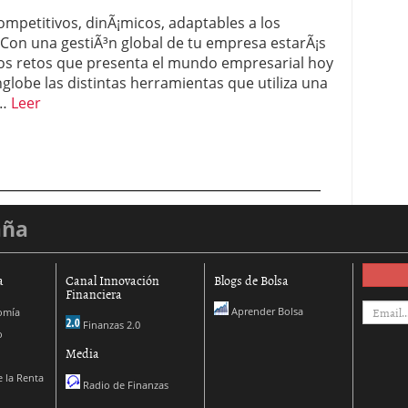
ompetitivos, dinÃ¡micos, adaptables a los
Con una gestiÃ³n global de tu empresa estarÃ¡s
os retos que presenta el mundo empresarial hoy
nglobe las distintas herramientas que utiliza una
 …
Leer
aña
a
Canal Innovación
Blogs de Bolsa
Financiera
Aprender Bolsa
omía
Finanzas 2.0
o
Media
 la Renta
Radio de Finanzas