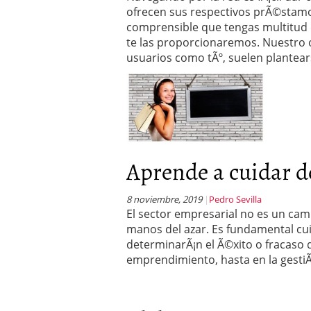
Operar
29/06/2026
ofrecen sus respectivos prÃ©stamos
Crear empresa online vs
comprensible que tengas multitud 
29/05/2026
te las proporcionaremos. Nuestro o
CÃ³mo afrontar una baj
usuarios como tÃº, suelen plantear
26/05/2026
Aprende a cuidar de
8 noviembre, 2019
Pedro Sevilla
El sector empresarial no es un cam
manos del azar. Es fundamental cu
determinarÃ¡n el Ã©xito o fracaso
emprendimiento, hasta en la gestiÃ