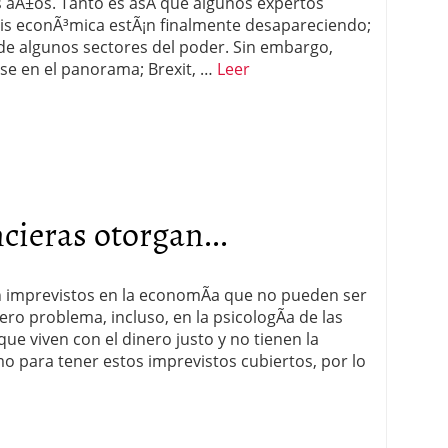
s aÃ±os. Tanto es asÃ­ que algunos expertos
sis econÃ³mica estÃ¡n finalmente desapareciendo;
 de algunos sectores del poder. Sin embargo,
e en el panorama; Brexit, …
Leer
cieras otorgan...
n imprevistos en la economÃ­a que no pueden ser
ro problema, incluso, en la psicologÃ­a de las
ue viven con el dinero justo y no tienen la
o para tener estos imprevistos cubiertos, por lo