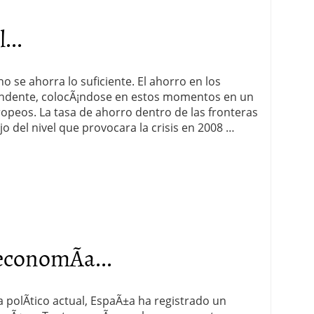
...
o se ahorra lo suficiente. El ahorro en los
endente, colocÃ¡ndose en estos momentos en un
opeos. La tasa de ahorro dentro de las fronteras
o del nivel que provocara la crisis en 2008 …
economÃ­a...
polÃ­tico actual, EspaÃ±a ha registrado un