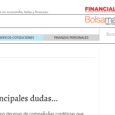
s en economÃ­a, bolsa y finanzas.
Busca
RÁFICOS COTIZACIONES
FINANZAS PERSONALES
ncipales dudas...
 pymes: la obligación que muchas empresas
s demasiado tarde
20/07/2026
 con decenas de compaÃ±Ã­as crediticias que
e Deben Saber los Traders Mexicanos Antes de