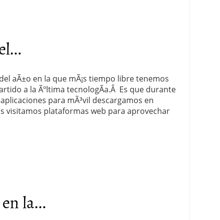
l...
a del aÃ±o en la que mÃ¡s tiempo libre tenemos
artido a la Ãºltima tecnologÃ­a.Â Es que durante
 aplicaciones para mÃ³vil descargamos en
s visitamos plataformas web para aprovechar
en la...