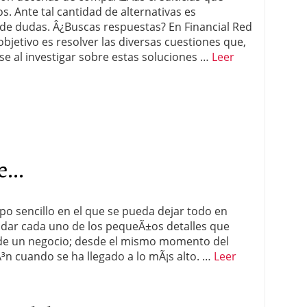
. Ante tal cantidad de alternativas es
 proceso tradicional: ventajas reales para pymes
de dudas. Â¿Buscas respuestas? En Financial Red
bjetivo es resolver las diversas cuestiones que,
a mÃ©dica cuando trabajas por cuenta propia
se al investigar sobre estas soluciones …
Leer
...
po sencillo en el que se pueda dejar todo en
idar cada uno de los pequeÃ±os detalles que
 de un negocio; desde el mismo momento del
³n cuando se ha llegado a lo mÃ¡s alto. …
Leer