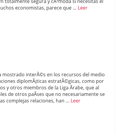
n totalmente segura y cÃ³moda si necesitas el
muchos economistas, parece que …
Leer
a mostrado interÃ©s en los recursos del medio
laciones diplomÃ¡ticas estratÃ©gicas, como por
s y otros miembros de la Liga Ãrabe, que al
es de otros paÃ­ses que no necesariamente se
tas complejas relaciones, han …
Leer