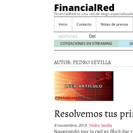
FinancialRed
FinancialRed es una red de blogs especializado
Inicio
Contacto
Notas de prensa
Del
NOTICIAS :
depósito
COTIZACIONES EN STREAMING
G
a la
diversificación:
cómo
AUTOR:
PEDRO SEVILLA
está
cambiando
la
gestión
del
ahorro
en
España
Resolvemos tus pri
05/08/2026
Seguros de convenio en
descubren cuando ya e
8 noviembre, 2019
Pedro Sevilla
Navegando por la red es fÃ¡cil dar
ReseÃ±a de SIFX: Lo Qu