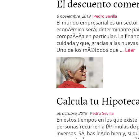
El descuento comerci
6 noviembre, 2019
Pedro Sevilla
El mundo empresarial es un sector 
econÃ³mico serÃ¡ determinante par
compaÃ±Ã­a en particular. La finan
cuidada y que, gracias a las nueva
Uno de los mÃ©todos que …
Leer
Calcula tu Hipotec
30 octubre, 2019
Pedro Sevilla
En estos tiempos en los que exist
personas recurren a fÃ³rmulas de 
inversas. SÃ­, has leÃ­do bien y, si 