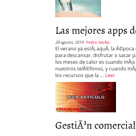
Las mejores apps de
20 agosto, 2019
Pedro Sevilla
El verano ya estÃ¡ aquÃ­, la Ã©poc
para descansar, disfrutar o sacar p
los meses de calor es cuando mÃ¡s
nuestros telÃ©fonos, y cuando mÃ¡
los recursos que la …
Leer
GestiÃ³n comercial 