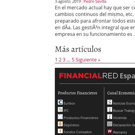
5 agosto, 2019
Pedro Sevilla
En el mercado actual hay que ser c
cambios continuos del mismo, etc. 
preparado para afrontar todos est
en dÃ­a. Las gestiÃ³n integral que e
empresa en su funcionamiento es
Más artículos
1
2
3
…
5
Siguiente »
Esp
Productos Financieros
Canal Economí
Euribor
Noticias Econ
IPC
Buscar Trabaj
Productos Financieros
Vivienda
Depósitos
Declaración de
Fondos Cotizados
Warrants