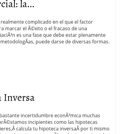
al: la...
realmente complicado en el que el factor
a marcar el Ã©xito o el fracaso de una
ciaciÃ³n es una fase que debe estar plenamente
s metodologÃ­as, puede darse de diversas formas.
a Inversa
e bastante incertidumbre econÃ³mica muchas
prÃ©stamos incipientes como las hipotecas
quieres,Â calcula tu hipoteca inversaÂ por ti mismo