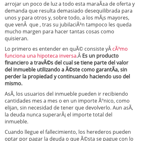
arrojar un poco de luz a todo esta maraÃ±a de oferta y
demanda que resulta demasiado desequilibrada para
unos y para otros y, sobre todo, a los mÃ¡s mayores,
que venÂ que , tras su jubilaciÃ³n tampoco les queda
mucho margen para hacer tantas cosas como
quisieran.
Lo primero es entender en quÃ© consiste yÂ
cÃ³mo
funciona una hipoteca inversa
.Â
Es un producto
financiero a travÃ©s del cual se tiene parte del valor
del inmueble utilizando a Ã©ste como garantÃ­a, sin
perder la propiedad y continuando haciendo uso del
mismo.
AsÃ­, los usuarios del inmueble pueden ir recibiendo
cantidades mes a mes o en un importe Ãºnico, como
elijan, sin necesidad de tener que devolverlo. Aun asÃ­,
la deuda nunca superarÃ¡ el importe total del
inmueble.
Cuando llegue el fallecimiento, los herederos pueden
optar por pagar la deuda o que Ã©sta se pague con lo