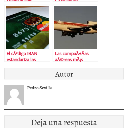
ExpansiÃ³n, una
buena opciÃ³n para
tu financiaciÃ³n
El cÃ³digo IBAN
Las compaÃ±Ã­as
estandariza las
aÃ©reas mÃ¡s
transferencias
puntuales del mundo
Autor
bancarias
internacionales
Pedro Sevilla
Deja una respuesta