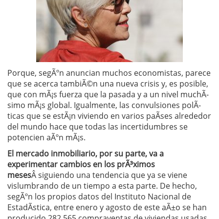
Porque, segÃºn anuncian muchos economistas, parece
que se acerca tambiÃ©n una nueva crisis y, es posible,
que con mÃ¡s fuerza que la pasada y a un nivel muchÃ­
simo mÃ¡s global. Igualmente, las convulsiones polÃ­
ticas que se estÃ¡n viviendo en varios paÃ­ses alrededor
del mundo hace que todas las incertidumbres se
potencien aÃºn mÃ¡s.
El mercado inmobiliario, por su parte, va a
experimentar cambios en los prÃ³ximos
meses
Â siguiendo una tendencia que ya se viene
vislumbrando de un tiempo a esta parte. De hecho,
segÃºn los propios datos del Instituto Nacional de
EstadÃ­stica, entre enero y agosto de este aÃ±o se han
producido 282.565 compraventas de viviendas usadas