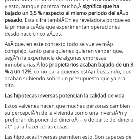
y esto, aunque parezca mucho,Â
significa que ha
bajado un 3,5 % respecto al mismo periodo del aÃ±o
pesado
. Esta cifra tambiÃ©n es reveladora porque es
la primera caÃ­da que experimentan operaciones
desde hace cinco aÃ±os.
AsÃ­ que, en este contexto todo se vuelve mÃ¡s
complejo, tanto para quienes quieren vender que,
segÃºn la experiencia de algunas empresas
inmobiliarias,Â
los propietarios acaban bajado de un 3
% a un 12%
, como para quienes estÃ¡n buscando, que
acaban subiendo sobre un presupuesto que ya era
alto.
Las hipotecas inversas potencian la calidad de vida
Estos vaivenes hacen que muchas personas cambien
su percepciÃ³n de la vivienda como una inversiÃ³n y
prefieran disponer del dineroÂ – o de parte del dinero
â€“ para hacer otras cosas.
Las hipotecas inversas permiten esto. Son capaces de