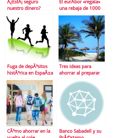
Â¿EstÃ¡ seguro
El eurÃ­bor «regala»
nuestro dinero?
una rebaja de 1000
euros a las hipotecas
Fuga de depÃ³sitos
Tres ideas para
histÃ³rica en EspaÃ±a
ahorrar al preparar
las vacaciones
CÃ³mo ahorrar en la
Banco Sabadell y su
vuelta al cole
PrÃ©stamo