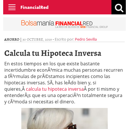
Toggle
FinancialRed
navigation
AHORRO
|
30 OCTUBRE, 2019
-
Escrito por:
Pedro Sevilla
Calcula tu Hipoteca Inversa
En estos tiempos en los que existe bastante
incertidumbre econÃ³mica muchas personas recurren
a fÃ³rmulas de prÃ©stamos incipientes como las
hipotecas inversas. SÃ­, has leÃ­do bien y, si
quieres,Â
calcula tu hipoteca inversa
Â por ti mismo y
entenderÃ¡s que es una operaciÃ³n totalmente segura
y cÃ³moda si necesitas el dinero.