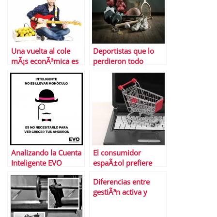
Una vuelta al cole
Deportistas que lo
mÃ¡s econÃ³mica es
perdieron todo
posible
Analizando la Cuenta
El consumidor
Inteligente EVO
espaÃ±ol prefiere
desplazarse para
Diferencias entre
hacer la compra
gestiÃ³n activa y
gestiÃ³n pasiva de las
inversiones