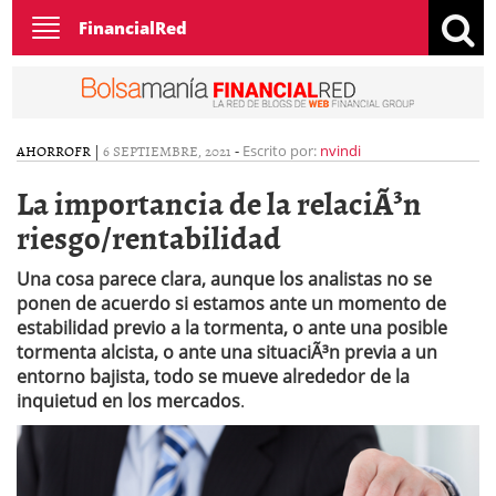
Toggle
FinancialRed
navigation
AHORRO
FR
|
6 SEPTIEMBRE, 2021
-
Escrito por:
nvindi
La importancia de la relaciÃ³n
riesgo/rentabilidad
Una cosa parece clara, aunque los analistas no se
ponen de acuerdo si estamos ante un momento de
estabilidad previo a la tormenta, o ante una posible
tormenta alcista, o ante una situaciÃ³n previa a un
entorno bajista, todo se mueve alrededor de la
inquietud en los mercados
.