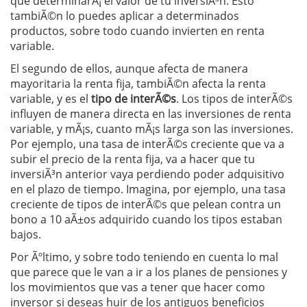
que determinarÃ¡ el valor de tu inversiÃ³n. Esto
tambiÃ©n lo puedes aplicar a determinados
productos, sobre todo cuando invierten en renta
variable.
El segundo de ellos, aunque afecta de manera
mayoritaria la renta fija, tambiÃ©n afecta la renta
variable, y es el
tipo de interÃ©s
. Los tipos de interÃ©s
influyen de manera directa en las inversiones de renta
variable, y mÃ¡s, cuanto mÃ¡s larga son las inversiones.
Por ejemplo, una tasa de interÃ©s creciente que va a
subir el precio de la renta fija, va a hacer que tu
inversiÃ³n anterior vaya perdiendo poder adquisitivo
en el plazo de tiempo. Imagina, por ejemplo, una tasa
creciente de tipos de interÃ©s que pelean contra un
bono a 10 aÃ±os adquirido cuando los tipos estaban
bajos.
Por Ãºltimo, y sobre todo teniendo en cuenta lo mal
que parece que le van a ir a los planes de pensiones y
los movimientos que vas a tener que hacer como
inversor si deseas huir de los antiguos beneficios