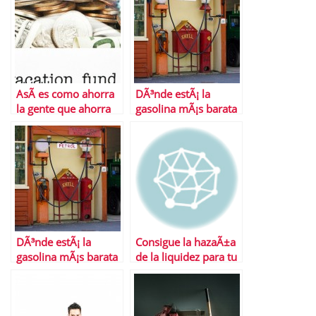
AsÃ­ es como ahorra
DÃ³nde estÃ¡ la
la gente que ahorra
gasolina mÃ¡s barata
mucho
de Madrid
DÃ³nde estÃ¡ la
Consigue la hazaÃ±a
gasolina mÃ¡s barata
de la liquidez para tu
de Barcelona
proyecto empresarial