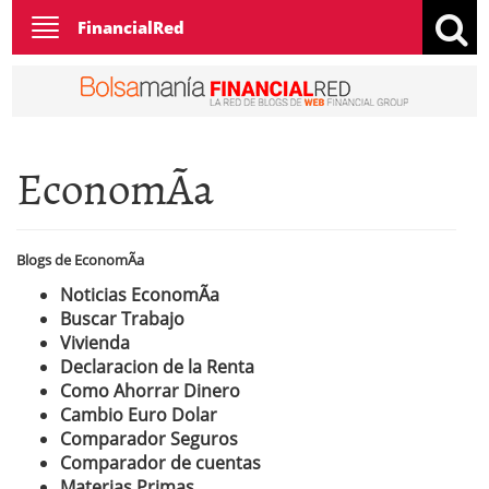
Toggle
FinancialRed
navigation
EconomÃ­a
Blogs de EconomÃ­a
Noticias EconomÃ­a
Buscar Trabajo
Vivienda
Declaracion de la Renta
Como Ahorrar Dinero
Cambio Euro Dolar
Comparador Seguros
Comparador de cuentas
Materias Primas