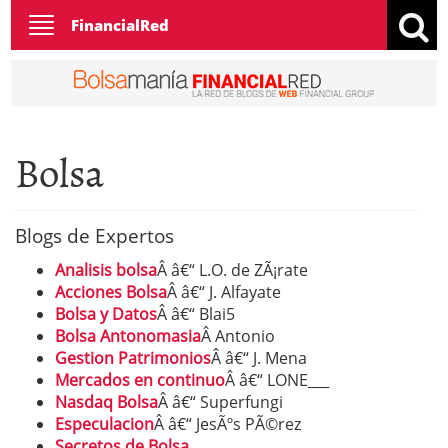
Toggle
FinancialRed
navigation
Bolsa
Blogs de Expertos
Analisis bolsa
Â â€“ L.O. de ZÃ¡rate
Acciones Bolsa
Â â€“ J. Alfayate
Bolsa y Datos
Â â€“ Blai5
Bolsa Antonomasia
Â Antonio
Gestion Patrimonios
Â â€“ J. Mena
Mercados en continuo
Â â€“ LONE___
Nasdaq Bolsa
Â â€“ Superfungi
Especulacion
Â â€“ JesÃºs PÃ©rez
Secretos de Bolsa