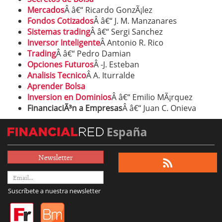
Mercados
Â â€“ Ricardo GonzÃ¡lez
Fondos Cotizados
Â â€“ J. M. Manzanares
Sistemas trading
Â â€“ Sergi Sanchez
Inversor Inteligente
Â Antonio R. Rico
Trading
Â â€“ Pedro Damian
Opciones Futuros
Â -J. Esteban
Analisis Tecnico
Â A. Iturralde
Aprender Bolsa
Inversion en Dominios
Â â€“ Emilio MÃ¡rquez
FinanciaciÃ³n a Empresas
Â â€“ Juan C. Onieva
España
Newsletter
Suscríbete a nuestra newsletter