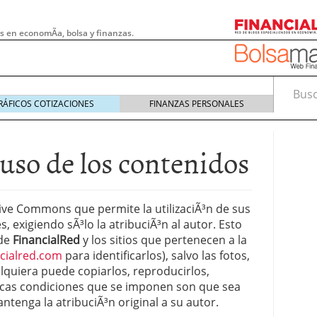
s en economÃ­a, bolsa y finanzas.
Busca
RÁFICOS COTIZACIONES
FINANZAS PERSONALES
uso de los contenidos
ive Commons que permite la utilizaciÃ³n de sus
, exigiendo sÃ³lo la atribuciÃ³n al autor. Esto
 de
FinancialRed
y los sitios que pertenecen a la
ncialred.com
para identificarlos), salvo las fotos,
quiera puede copiarlos, reproducirlos,
 pymes: la obligación que muchas empresas
ºnicas condiciones que se imponen son que sea
s demasiado tarde
20/07/2026
ntenga la atribuciÃ³n original a su autor.
e Deben Saber los Traders Mexicanos Antes de