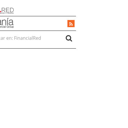
r en: