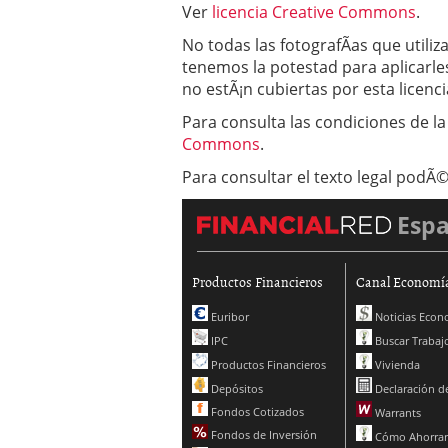
Ver
licencia Creative Commons
.
Operar
29/06/2026
Crear empresa online vs
No todas las fotografÃ­as que util
29/05/2026
tenemos la potestad para aplicarles
CÃ³mo afrontar una baj
no estÃ¡n cubiertas por esta licenci
26/05/2026
Para consulta las condiciones de la
Commons
.
Para consultar el texto legal podÃ©
Esp
Productos Financieros
Canal Economí
Euribor
Noticias Econ
IPC
Buscar Trabaj
Productos Financieros
Vivienda
Depósitos
Declaración de
Fondos Cotizados
Warrants
Fondos de Inversión
Cómo Ahorrar