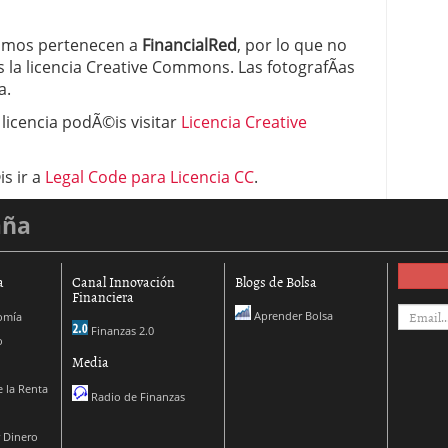
 proceso tradicional: ventajas reales para pymes
izamos pertenecen a
FinancialRed
, por lo que no
 la licencia Creative Commons. Las fotografÃ­as
a mÃ©dica cuando trabajas por cuenta propia
a.
 licencia podÃ©is visitar
Licencia Creative
is ir a
Legal Code para Licencia CC
.
aña
a
Canal Innovación
Blogs de Bolsa
Financiera
Aprender Bolsa
omía
Finanzas 2.0
o
Media
 la Renta
Radio de Finanzas
 Dinero