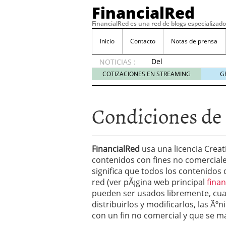
FinancialRed
FinancialRed es una red de blogs especializado
Inicio
Contacto
Notas de prensa
Del
NOTICIAS :
depósito
COTIZACIONES EN STREAMING
G
a la
diversificación:
cómo
Condiciones de 
está
cambiando
la
gestión
FinancialRed
usa una licencia Creat
del
contenidos con fines no comerciales
ahorro
significa que todos los contenidos
en
red (ver pÃ¡gina web principal
fina
España
pueden ser usados libremente, cual
05/08/2026
Seguros de convenio en
distribuirlos y modificarlos, las Ã
descubren cuando ya e
con un fin no comercial y que se ma
ReseÃ±a de SIFX: Lo Qu