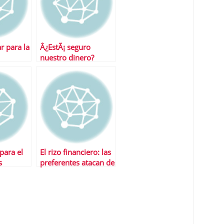
 para la
Â¿EstÃ¡ seguro
nuestro dinero?
para el
El rizo financiero: las
s
preferentes atacan de
nuevo