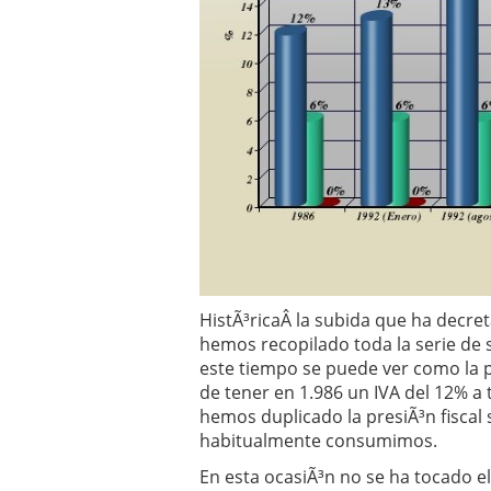
Operar
29/06/2026
Crear empresa online vs
29/05/2026
CÃ³mo afrontar una baj
26/05/2026
HistÃ³ricaÂ la subida que ha decret
hemos recopilado toda la serie de 
este tiempo se puede ver como la 
de tener en 1.986 un IVA del 12% a
hemos duplicado la presiÃ³n fisca
habitualmente consumimos.
En esta ocasiÃ³n no se ha tocado e