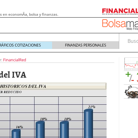
s en economÃ­a, bolsa y finanzas.
Busca
RÁFICOS COTIZACIONES
FINANZAS PERSONALES
r:
FinancialRed
del IVA
 pymes: la obligación que muchas empresas
s demasiado tarde
20/07/2026
e Deben Saber los Traders Mexicanos Antes de