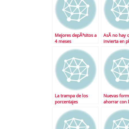
Mejores depÃ³sitos a
AsÃ­ no hay 
4 meses
invierta en p
pensiones
La trampa de los
Nuevas form
porcentajes
ahorrar con l