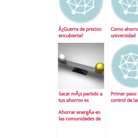
Â¿Guerra de precios
Como ahorrar
encubierta?
universidad
Sacar mÃ¡s partido a
Primer paso 
tus ahorros es
control de la
posible con las
preferentes
Ahorrar energÃ­a en
inversiones
las comunidades de
alternativas
propietarios