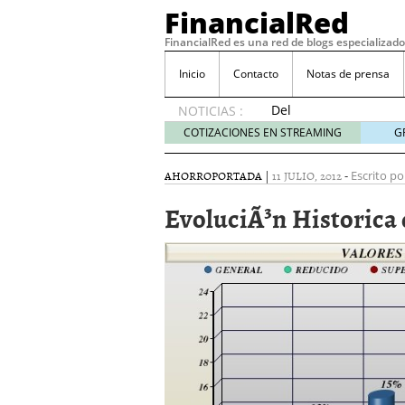
FinancialRed
FinancialRed es una red de blogs especializado
Inicio
Contacto
Notas de prensa
Del
NOTICIAS :
depósito
COTIZACIONES EN STREAMING
G
a la
diversificación:
AHORRO
PORTADA
|
11 JULIO, 2012
-
Escrito po
cómo
está
EvoluciÃ³n Historica 
cambiando
la
gestión
del
ahorro
en
España
05/08/2026
Seguros de convenio en
descubren cuando ya e
ReseÃ±a de SIFX: Lo Qu