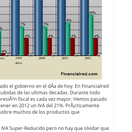
 proceso tradicional: ventajas reales para pymes
a mÃ©dica cuando trabajas por cuenta propia
ado el gobierno en el dÃ­a de hoy. En Financialred
subidas de las ultimas decadas. Durante todo
presiÃ³n fiscal es cada vez mayor. Hemos pasado
 tener en 2012 un IVA del 21%. PrÃ¡cticamente
l sobre muchos de los productos que
l IVA Super-Reducido pero no hay que olvidar que