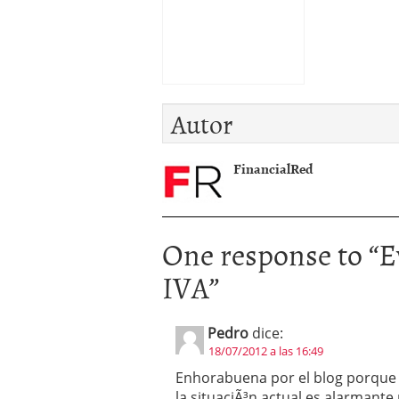
Autor
FinancialRed
One response to “
E
IVA
”
Pedro
dice:
18/07/2012 a las 16:49
Enhorabuena por el blog porque 
la situaciÃ³n actual es alarmante