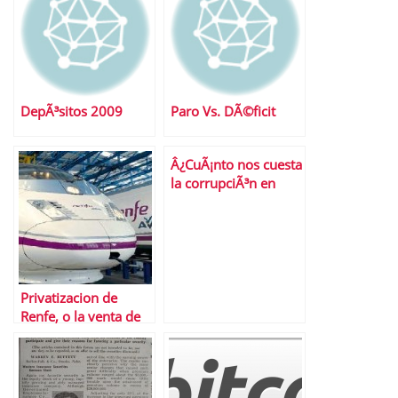
DepÃ³sitos 2009
Paro Vs. DÃ©ficit
Â¿CuÃ¡nto nos cuesta
la corrupciÃ³n en
EspaÃ±a?
Privatizacion de
Renfe, o la venta de
las joyas de la abuela