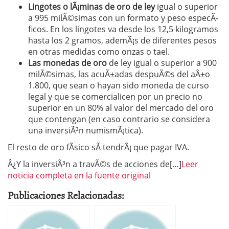
Lingotes o lÃ¡minas de oro de ley
igual o superior
a 995 milÃ©simas con un formato y peso especÃ­
ficos. En los lingotes va desde los 12,5 kilogramos
hasta los 2 gramos, ademÃ¡s de diferentes pesos
en otras medidas como onzas o tael.
Las monedas de oro
de ley igual o superior a 900
milÃ©simas, las acuÃ±adas despuÃ©s del aÃ±o
1.800, que sean o hayan sido moneda de curso
legal y que se comercialicen por un precio no
superior en un 80% al valor del mercado del oro
que contengan (en caso contrario se considera
una inversiÃ³n numismÃ¡tica).
El resto de oro fÃ­sico sÃ­ tendrÃ¡ que pagar IVA.
Â¿Y la inversiÃ³n a travÃ©s de acciones de[…]
Leer
noticia completa en la fuente original
Publicaciones Relacionadas: