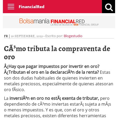
Toggle
FinancialRed
navigation
FR
|
19 SEPTIEMBRE, 2023
-
Escrito por:
Blogestudio
CÃ³mo tributa la compraventa de
oro
Â¿Hay que pagar impuestos por invertir en oro?
Â¿Tributan el oro en la declaraciÃ³n de la renta?
Estas
son dos dudas habituales de quienes invierten en
metales preciosos, especialmente de quienes atesoran
oro fÃ­sico.
La
inversiÃ³n en oro no estÃ¡ exenta de tributar,
pero
dependiendo de cÃ³mo inviertas estarÃ¡ sujeta a mÃ¡s
o menos impuestos. Y es que, con el oro y otros
metales preciosos, existen diferentes herramientas