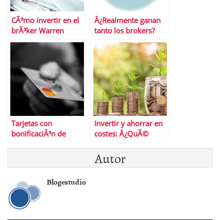
CÃ³mo invertir en el
Â¿Realmente ganan
brÃ³ker Warren
tanto los brokers?
Bowie and Smith
Tarjetas con
Invertir y ahorrar en
bonificaciÃ³n de
costes: Â¿QuÃ©
devoluciÃ³n
productos pueden
Autor
ser mÃ¡s adecuados?
Blogestudio