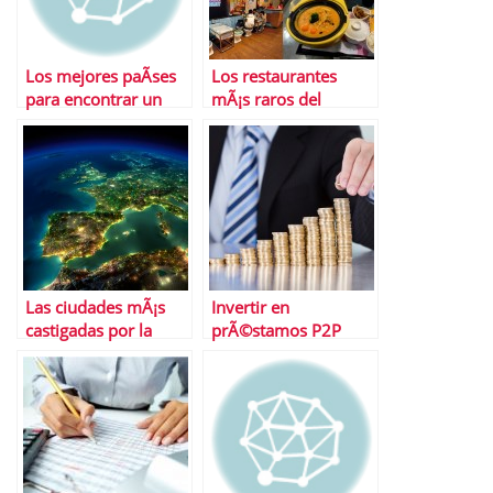
Los mejores paÃ­ses
Los restaurantes
para encontrar un
mÃ¡s raros del
empleo a tiempo
mundo
completo
Las ciudades mÃ¡s
Invertir en
castigadas por la
prÃ©stamos P2P
crisis
Â¿tendencia para
2022? La tarea