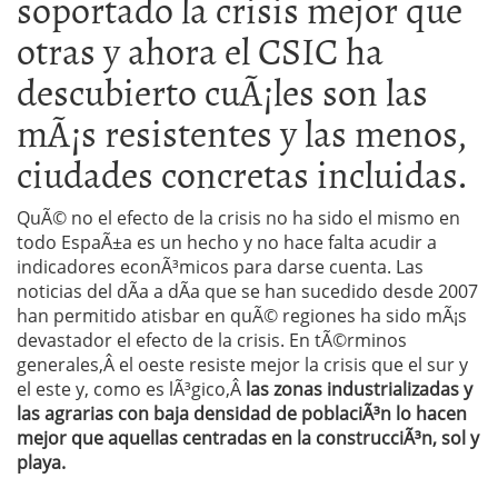
soportado la crisis mejor que
otras y ahora el CSIC ha
descubierto cuÃ¡les son las
mÃ¡s resistentes y las menos,
ciudades concretas incluidas.
QuÃ© no el efecto de la crisis no ha sido el mismo en
todo EspaÃ±a es un hecho y no hace falta acudir a
indicadores econÃ³micos para darse cuenta. Las
noticias del dÃ­a a dÃ­a que se han sucedido desde 2007
han permitido atisbar en quÃ© regiones ha sido mÃ¡s
devastador el efecto de la crisis. En tÃ©rminos
generales,Â el oeste resiste mejor la crisis que el sur y
el este y, como es lÃ³gico,Â
las zonas industrializadas y
las agrarias con baja densidad de poblaciÃ³n lo hacen
mejor que aquellas centradas en la construcciÃ³n, sol y
playa.