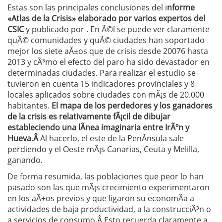
Estas son las principales conclusiones del i
nforme
«Atlas de la Crisis» elaborado por varios expertos del
CSIC
y publicado por . En Ã©l se puede ver claramente
quÃ© comunidades y quÃ© ciudades han soportado
mejor los siete aÃ±os que de crisis desde 20076 hasta
2013 y cÃ³mo el efecto del paro ha sido devastador en
determinadas ciudades. Para realizar el estudio se
tuvieron en cuenta 15 indicadores provinciales y 8
locales aplicados sobre ciudades con mÃ¡s de 20.000
habitantes.
El mapa de los perdedores y los ganadores
de la crisis es relativamente fÃ¡cil de dibujar
estableciendo una lÃ­nea imaginaria entre IrÃºn y
Hueva.Â
Al hacerlo, el este de la PenÃ­nsula sale
perdiendo y el Oeste mÃ¡s Canarias, Ceuta y Melilla,
ganando.
De forma resumida, las poblaciones que peor lo han
pasado son las que mÃ¡s crecimiento experimentaron
en los aÃ±os previos y que ligaron su economÃ­a a
actividades de baja productividad, a la construcciÃ³n o
a servicios de consumo.Â Esto recuerda claramente a