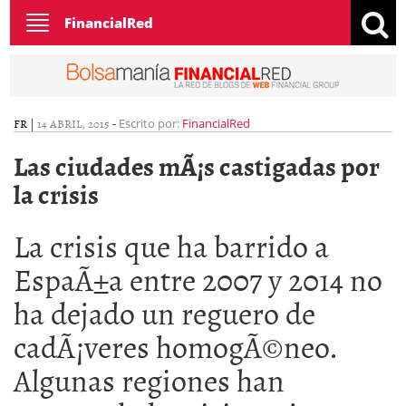
Toggle
FinancialRed
navigation
FR
|
14 ABRIL, 2015
-
Escrito por:
FinancialRed
Las ciudades mÃ¡s castigadas por
la crisis
La crisis que ha barrido a
EspaÃ±a entre 2007 y 2014 no
ha dejado un reguero de
cadÃ¡veres homogÃ©neo.
Algunas regiones han