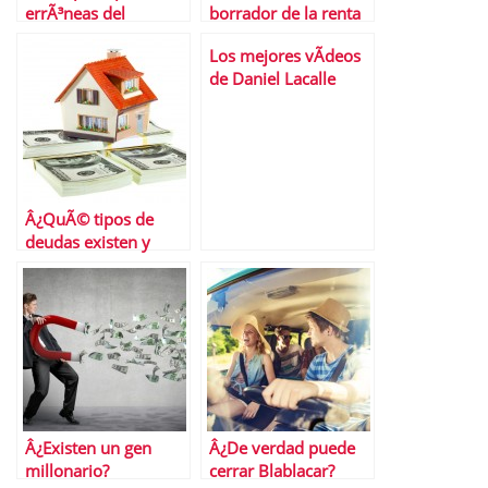
errÃ³neas del
borrador de la renta
mercado inmobiliario
2013
Los mejores vÃ­deos
de Daniel Lacalle
Â¿QuÃ© tipos de
deudas existen y
cÃ³mo te afectan?
Â¿Existen un gen
Â¿De verdad puede
millonario?
cerrar Blablacar?