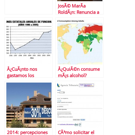
JosÃ© MarÃ­a
RoldÃ¡n: Renuncia a
la presidencia de AEB
Â¿CuÃ¡nto nos
Â¿QuiÃ©n consume
gastamos los
mÃ¡s alcohol?
espaÃ±oles en unas
elecciones?
2014: percepciones
CÃ³mo solicitar el