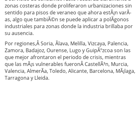
zonas costeras donde proliferaron urbanizaciones sin
sentido para pisos de veraneo que ahora estÃ¡n varÃ­
as, algo que tambiÃ©n se puede aplicar a polÃ­gonos
industriales para zonas donde la industria brillaba por
su ausencia.
Por regiones,Â Soria, Ãlava, Melilla, Vizcaya, Palencia,
Zamora, Badajoz, Ourense, Lugo y GuipÃºzcoa son las
que mejor afrontaron el periodo de crisis, mientras
que las mÃ¡s vulnerables fueronÂ CastellÃ³n, Murcia,
Valencia, AlmerÃ­a, Toledo, Alicante, Barcelona, MÃ¡laga,
Tarragona y Lleida.