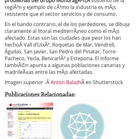
problemas del Grupo MondragÃ³n,Â
sustento de la
regiÃ³n y ejemplo de cÃ³mo la industria es mÃ¡s
resistente que el sector servicios y de consumo.
En el bando contrario, el de los perdedores, se dibuja
claramente al litoral mediterrÃ¡neo como el mÃ¡s
afectado. Estas son las ciudades que peor los han
hechoÂ Vall d’UixÃ³, Roquetas de Mar, Vendrell,
Ãguilas, San Javier, San Pedro del Pinatar, Torre-
Pacheco, Yecla, BenicarlÃ³ y Estepona. El informe
tambiÃ©n apunta a algunas poblaciones canarias y
madrileÃ±as entre las mÃ¡s afectadas.
Imagen superior -Â
Anton Balazh
Â en Shutterstock
Publicaciones Relacionadas: