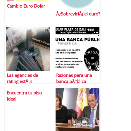
Cambio Euro Dolar
Â¿SobreviriÃ¡ el euro?
Las agencias de
Razones para una
rating estÃ¡n
banca pÃºblica
retrasando la salida
Encuentra tu piso
de la crisis
ideal