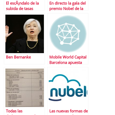
El escÃ¡ndalo de la
En directo la gala del
subida de tasas
premio Nobel de la
universitarias
Paz 2013
Ben Bernanke
Mobile World Capital
Barcelona apuesta
por los
emprendedores con
4YFN
Todas las
Las nuevas formas de