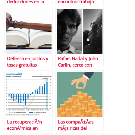
deducciones en la
encontrar trabajo
declaraciÃ³n de la
renta 2014
Defensa en juicios y
Rafael Nadal y John
tasas gratuitas
Carlin, cerca con
gracias a LegÃ¡litas
Banco Sabadell
La recuperaciÃ³n
Las compaÃ±Ã­as
econÃ³mica en
mÃ¡s ricas del
EspaÃ±a,
planeta