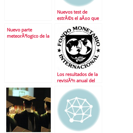
Nuevos test de
estrÃ©s el aÃ±o que
viene
Nuevo parte
meteorÃ³logico de la
bolsa espaÃ±ola: los
nubarrones siguen
ahÃ­.
Los resultados de la
revisiÃ³n anual del
FMI a la economÃ­a
espaÃ±ola