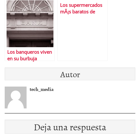
Los supermercados
Â¿consolidada?
mÃ¡s baratos de
EspaÃ±a
Los banqueros viven
en su burbuja
Autor
tech_media
Deja una respuesta