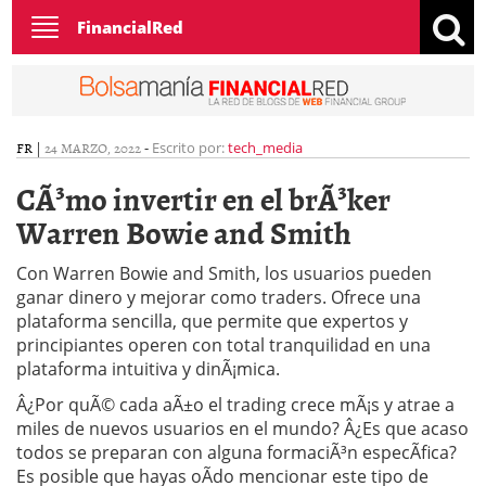
Toggle
FinancialRed
navigation
FR
|
24 MARZO, 2022
-
Escrito por:
tech_media
CÃ³mo invertir en el brÃ³ker
Warren Bowie and Smith
Con Warren Bowie and Smith, los usuarios pueden
ganar dinero y mejorar como traders. Ofrece una
plataforma sencilla, que permite que expertos y
principiantes operen con total tranquilidad en una
plataforma intuitiva y dinÃ¡mica.
Â¿Por quÃ© cada aÃ±o el trading crece mÃ¡s y atrae a
miles de nuevos usuarios en el mundo? Â¿Es que acaso
todos se preparan con alguna formaciÃ³n especÃ­fica?
Es posible que hayas oÃ­do mencionar este tipo de