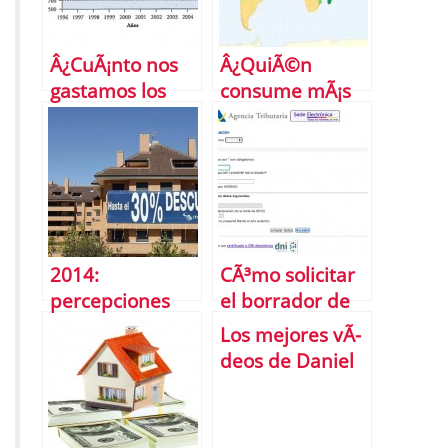
Â¿CuÃ¡nto nos
Â¿QuiÃ©n
gastamos los
consume mÃ¡s
espaÃ±oles en
alcohol?
unas elecciones?
2014:
CÃ³mo solicitar
percepciones
el borrador de
errÃ³neas del
la renta 2013
Los mejores vÃ­
mercado
deos de Daniel
inmobiliario
Lacalle