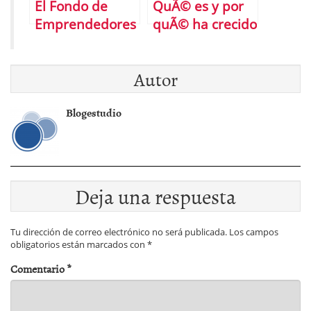
El Fondo de
QuÃ© es y por
Emprendedores
quÃ© ha crecido
de FundaciÃ³n
tanto el trading
Repsol anuncia
de
Autor
los ganadores
criptomonedas
de su cuarta
Blogestudio
ediciÃ³n y lanza
su nueva
convocatoria
Deja una respuesta
Tu dirección de correo electrónico no será publicada.
Los campos
obligatorios están marcados con
*
Comentario
*