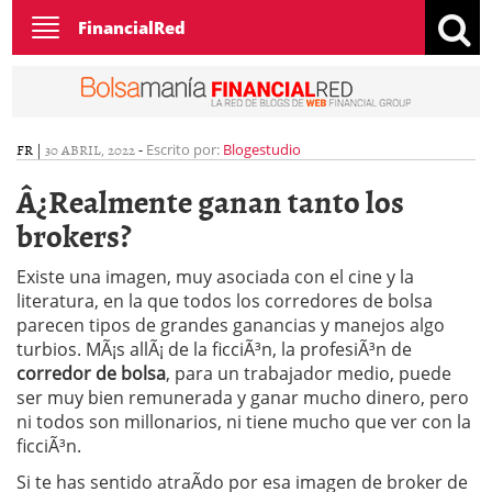
Toggle
FinancialRed
navigation
FR
|
30 ABRIL, 2022
-
Escrito por:
Blogestudio
Â¿Realmente ganan tanto los
brokers?
Existe una imagen, muy asociada con el cine y la
literatura, en la que todos los corredores de bolsa
parecen tipos de grandes ganancias y manejos algo
turbios. MÃ¡s allÃ¡ de la ficciÃ³n, la profesiÃ³n de
corredor de bolsa
, para un trabajador medio, puede
ser muy bien remunerada y ganar mucho dinero, pero
ni todos son millonarios, ni tiene mucho que ver con la
ficciÃ³n.
Si te has sentido atraÃ­do por esa imagen de broker de