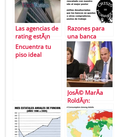
Las agencias de
Razones para
rating estÃ¡n
una banca
retrasando la
pÃºblica
Encuentra tu
salida de la
piso ideal
crisis
JosÃ© MarÃ­a
RoldÃ¡n:
Renuncia a la
presidencia de
AEB