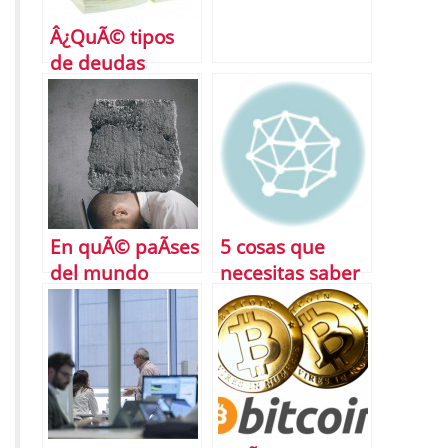
Â¿QuÃ© tipos
de deudas
existen y cÃ³mo
te afectan?
En quÃ© paÃ­ses
5 cosas que
del mundo
necesitas saber
trabajarÃ¡s mÃ¡s
para entender
y en cuÃ¡les
la devaluaciÃ³n
tendrÃ¡s mÃ¡s
de moneda en
tiempo libre
China