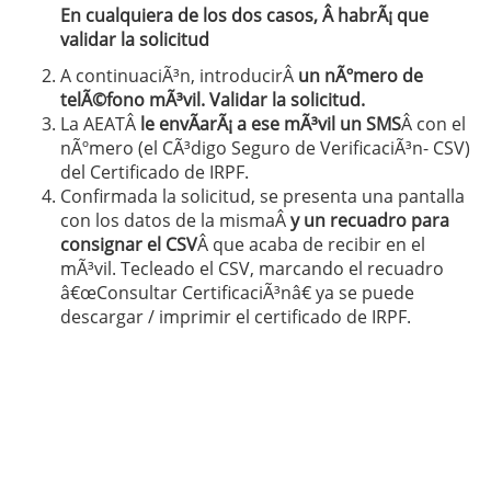
En cualquiera de los dos casos, Â habrÃ¡ que
validar la solicitud
A continuaciÃ³n, introducirÂ
un nÃºmero de
telÃ©fono mÃ³vil. Validar la solicitud.
La AEATÂ
le envÃ­arÃ¡ a ese mÃ³vil un SMS
Â con el
nÃºmero (el CÃ³digo Seguro de VerificaciÃ³n- CSV)
del Certificado de IRPF.
Confirmada la solicitud, se presenta una pantalla
con los datos de la mismaÂ
y un recuadro para
consignar el CSV
Â que acaba de recibir en el
mÃ³vil. Tecleado el CSV, marcando el recuadro
â€œConsultar CertificaciÃ³nâ€ ya se puede
descargar / imprimir el certificado de IRPF.