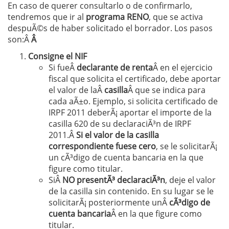
En caso de querer consultarlo o de confirmarlo,
tendremos que ir al
programa RENO
, que se activa
despuÃ©s de haber solicitado el borrador. Los pasos
son:Â
Â
Consigne el NIF
Si fueÂ
declarante de renta
Â en el ejercicio
fiscal que solicita el certificado, debe aportar
el valor de laÂ
casilla
Â que se indica para
cada aÃ±o. Ejemplo, si solicita certificado de
IRPF 2011 deberÃ¡ aportar el importe de la
casilla 620 de su declaraciÃ³n de IRPF
2011.Â
Si el valor de la casilla
correspondiente fuese cero
, se le solicitarÃ¡
un cÃ³digo de cuenta bancaria en la que
figure como titular.
SiÂ
NO presentÃ³ declaraciÃ³n
, deje el valor
de la casilla sin contenido. En su lugar se le
solicitarÃ¡ posteriormente unÂ
cÃ³digo de
cuenta bancaria
Â en la que figure como
titular.