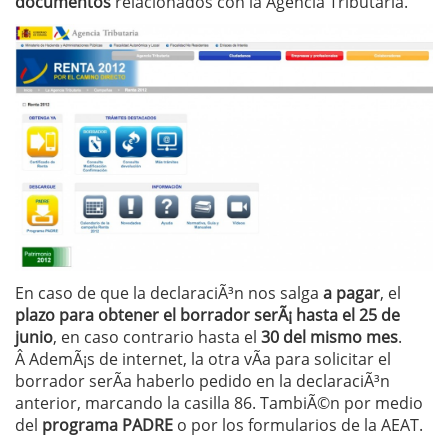
documentos
relacionados con la Agencia Tributaria.
En caso de que la declaraciÃ³n nos salga
a pagar
, el
plazo para obtener el borrador serÃ¡ hasta el 25 de
junio
, en caso contrario hasta el
30 del mismo mes
.
Â AdemÃ¡s de internet, la otra vÃ­a para solicitar el
borrador serÃ­a haberlo pedido en la declaraciÃ³n
anterior, marcando la casilla 86. TambiÃ©n por medio
del
programa PADRE
o por los formularios de la AEAT.