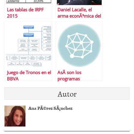
Las tablas de IRPF
Daniel Lacalle, el
2015
arma econÃ³mica del
PP contra podemos
Juego de Tronos en el
AsÃ­ son los
BBVA
programas
econÃ³micos de los
Autor
partidos
Ana PÃ©rez SÃ¡nchez