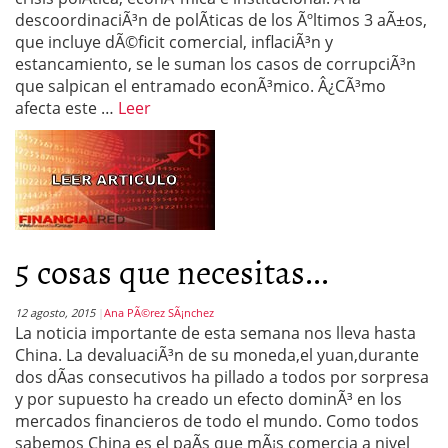
descoordinaciÃ³n de polÃ­ticas de los Ãºltimos 3 aÃ±os,
que incluye dÃ©ficit comercial, inflaciÃ³n y
estancamiento, se le suman los casos de corrupciÃ³n
que salpican el entramado econÃ³mico. Â¿CÃ³mo
afecta este …
Leer
5 cosas que necesitas...
12 agosto, 2015
Ana PÃ©rez SÃ¡nchez
La noticia importante de esta semana nos lleva hasta
China. La devaluaciÃ³n de su moneda,el yuan,durante
dos dÃ­as consecutivos ha pillado a todos por sorpresa
y por supuesto ha creado un efecto dominÃ³ en los
mercados financieros de todo el mundo. Como todos
sabemos China es el paÃ­s que mÃ¡s comercia a nivel