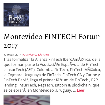
Montevideo FINTECH Forum
2017
17 mayo, 2017
Ana PÃ©rez SÃ¡nchez
Tras formalizar la Alianza FinTech IberoAmÃ©rica, de la
que forman parte la AsociaciÃ³n EspaÃ±ola de FinTech
e InsurTech (AEFI), Colombia FinTech, FinTech MÃ©xico,
la CÃ¡mara Uruguaya de FinTech, FinTech CA y Caribe y
FinTech PerÃº, llega el primer fÃ³rum de FinTech , P2P
lending, InsurTech, RegTech, Bitcoin & Blockchain, que
se celebrarÃ¡ en Montevideo ,Uruguay, …
Leer