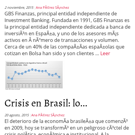
2 noviembre, 2015
Ana PÃ©rez SÃ¡nchez
GBS Finanzas, principal entidad independiente de
Investment Banking. Fundada en 1991, GBS Finanzas es
la principal entidad independiente dedicada a banca de
inversiÃ³n en EspaÃ±a, y uno de los asesores mÃ¡s
activos en Â nÃºmero de transacciones y volumen.
Cerca de un 40% de las compaÃ±Ã­as espaÃ±olas que
cotizan en Bolsa han sido y son clientes …
Leer
Crisis en Brasil: lo...
20 agosto, 2015
Ana PÃ©rez SÃ¡nchez
El deterioro de la economÃ­a brasileÃ±a que comenzÃ³
en 2009, hoy se transformÃ³ en un peligroso cÃ³ctel de
crisis polÃ­tica, econÃ³mica e institucional. A la