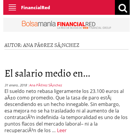
Toggle
FinancialRed
navigation
AUTOR:
ANA PÃ©REZ SÃ¡NCHEZ
El salario medio en...
31 enero, 2018
Ana PÃ©rez SÃ¡nchez
El sueldo neto rebasa ligeramente los 23.100 euros al
aÃ±o como promedio. Que la tasa de paro estÃ¡
descendiendo es un hecho innegable. Sin embargo,
esa mejora no se ha trasladado ni al aumento de la
contrataciÃ³n indefinida -la temporalidad es uno de los
puntos flacos del mercado laboral– ni a la
recuperaciÃ³n de los …
Leer