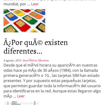
mundial, por …
Leer
Â¿Por quÃ© existen
diferentes...
6 agosto, 2015
Ana PÃ©rez SÃ¡nchez
Desde que el mÃ³vil hiciera su apariciÃ³n en nuestras
vidas hace ya mÃ¡s de 30 aÃ±os (1984), con la llamada
primera generaciÃ³n o 1G , las tarjetas SIM han estado
presentes. Y por supuesto estas pequeÃ±as tarjetas,
que permiten guardar toda la informaciÃ³n del usuario
para identificarse en la red. Aunque estas llegaron algo
mÃ¡s …
Leer