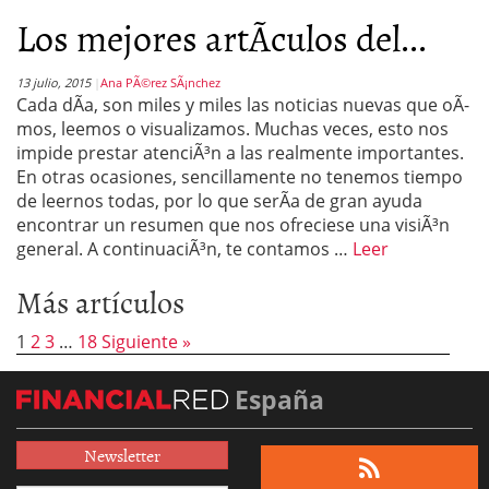
Los mejores artÃ­culos del...
13 julio, 2015
Ana PÃ©rez SÃ¡nchez
Cada dÃ­a, son miles y miles las noticias nuevas que oÃ­
mos, leemos o visualizamos. Muchas veces, esto nos
impide prestar atenciÃ³n a las realmente importantes.
En otras ocasiones, sencillamente no tenemos tiempo
de leernos todas, por lo que serÃ­a de gran ayuda
encontrar un resumen que nos ofreciese una visiÃ³n
general. A continuaciÃ³n, te contamos …
Leer
Más artículos
1
2
3
…
18
Siguiente »
España
Newsletter