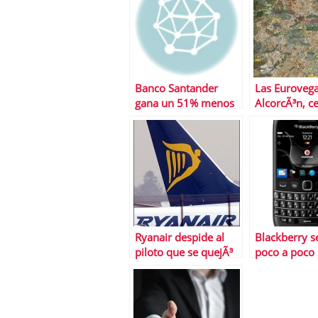
Banco Santander
Las Euroveg
gana un 51% menos
AlcorcÃ³n, ce
ciudad financ
Santander
Ryanair despide al
Blackberry 
piloto que se quejÃ³
poco a poco
de la seguridad de la
empresa