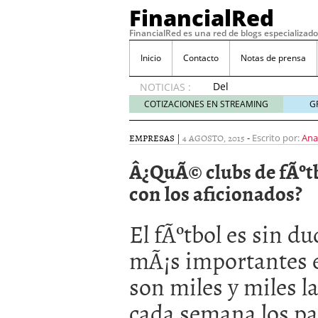
FinancialRed
FinancialRed es una red de blogs especializado
Inicio
Contacto
Notas de prensa
Del
NOTICIAS :
depósito
COTIZACIONES EN STREAMING
G
a la
diversificación:
EMPRESAS
|
4 AGOSTO, 2015
-
Escrito por:
Ana
cómo
está
Â¿QuÃ© clubs de fÃºtb
cambiando
con los aficionados?
la
gestión
del
El fÃºtbol es sin d
ahorro
en
mÃ¡s importantes 
España
05/08/2026
son miles y miles l
Seguros de convenio en
descubren cuando ya e
cada semana los par
ReseÃ±a de SIFX: Lo Qu