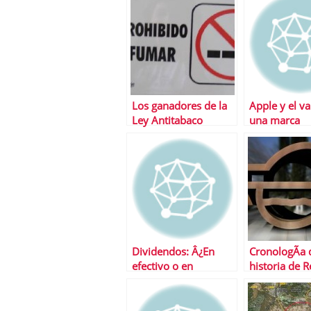
dulce del Ibe
Los ganadores de la
Apple y el va
Ley Antitabaco
una marca
Dividendos: Â¿En
CronologÃ­a 
efectivo o en
historia de 
acciones?
Argentina