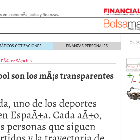
s en economÃ­a, bolsa y finanzas.
Busca
RÁFICOS COTIZACIONES
FINANZAS PERSONALES
 PÃ©rez SÃ¡nchez
ol son los mÃ¡s transparentes
uda, uno de los deportes
en EspaÃ±a. Cada aÃ±o,
as personas que siguen
 pymes: la obligación que muchas empresas
s demasiado tarde
20/07/2026
tidos y la trayectoria de
e Deben Saber los Traders Mexicanos Antes de