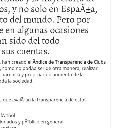
os, y no solo en EspaÃ±a,
 proceso tradicional: ventajas reales para pymes
to del mundo. Pero por
a mÃ©dica cuando trabajas por cuenta propia
ue en algunas ocasiones
n sido del todo
 sus cuentas.
, han creado el
Ãndice de Transparencia de Clubs
, como no podÃ­a ser de otra manera, realizar
nsparencia y propiciar un aumento de la
oda la sociedad.
as que evalÃºan la transparencia de estos
 fÃºtbol
cionados y pÃºblico en general