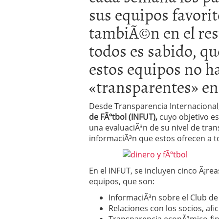
sus equipos favorit
Operar
29/06/2026
Crear empresa online vs
tambiÃ©n en el res
29/05/2026
CÃ³mo afrontar una baj
todos es sabido, q
26/05/2026
estos equipos no ha
«transparentes» en
Desde Transparencia Internacional
de FÃºtbol (INFUT),
cuyo objetivo es
una evaluaciÃ³n de su nivel de tra
informaciÃ³n que estos ofrecen a t
En el INFUT, se incluyen cinco Ã¡re
equipos, que son:
InformaciÃ³n sobre el Club de
Relaciones con los socios, afi