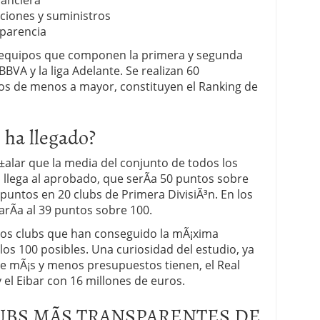
nanciera
ciones y suministros
sparencia
os equipos que componen la primera y segunda
a BBVA y la liga Adelante. Se realizan 60
dos de menos a mayor, constituyen el Ranking de
 ha llegado?
±alar que la media del conjunto de todos los
 llega al aprobado, que serÃ­a 50 puntos sobre
puntos en 20 clubs de Primera DivisiÃ³n. En los
arÃ­a al 39 puntos sobre 100.
cos clubs que han conseguido la mÃ¡xima
os 100 posibles. Una curiosidad del estudio, ya
e mÃ¡s y menos presupuestos tienen, el Real
 el Eibar con 16 millones de euros.
UBS MÃS TRANSPARENTES DE