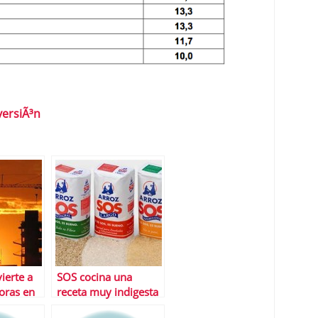
versiÃ³n
vierte a
SOS cocina una
toras en
receta muy indigesta
 mÃ¡s
para Ruiz-Mateos