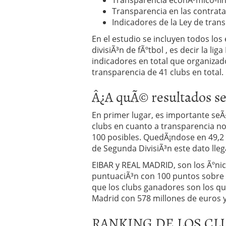
Transparencia econÃ³mico-fi
Transparencia en las contrata
Indicadores de la Ley de tran
En el estudio se incluyen todos l
divisiÃ³n de fÃºtbol , es decir la lig
indicadores en total que organiza
transparencia de 41 clubs en total.
Â¿A quÃ© resultados se
En primer lugar, es importante seÃ
clubs en cuanto a transparencia no
100 posibles. QuedÃ¡ndose en 49,2 
de Segunda DivisiÃ³n este dato lleg
EIBAR y REAL MADRID, son los Ãºni
puntuaciÃ³n con 100 puntos sobre l
que los clubs ganadores son los qu
Madrid con 578 millones de euros y
RANKING DE LOS CL