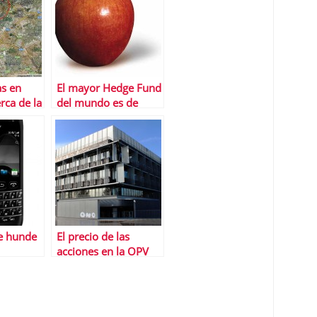
as en
El mayor Hedge Fund
rca de la
del mundo es de
iera del
Apple
se hunde
El precio de las
acciones en la OPV
de ONO