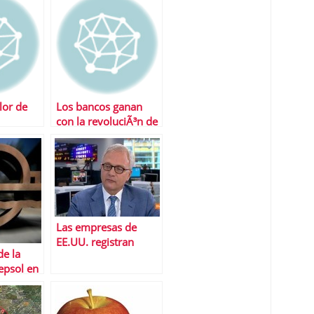
x
lor de
Los bancos ganan
con la revoluciÃ³n de
las cajas
Las empresas de
EE.UU. registran
de la
beneficios rÃ©cord
Repsol en