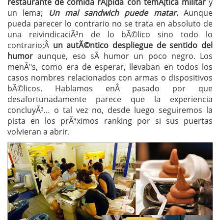
restaurante de comida rÃ¡pida con temÃ¡tica militar
y
un lema;
Un mal sandwich puede matar.
Aunque
pueda parecer lo contrario no se trata en absoluto de
una reivindicaciÃ³n de lo bÃ©lico sino todo lo
contrario;Â
un autÃ©ntico despliegue de sentido del
humor
aunque, eso sÃ­ humor un poco negro. Los
menÃºs, como era de esperar, llevaban en todos los
casos nombres relacionados con armas o dispositivos
bÃ©licos. Hablamos enÂ pasado por que
desafortunadamente parece que la experiencia
concluyÃ³… o tal vez no, desde luego seguiremos la
pista en los prÃ³ximos ranking por si sus puertas
volvieran a abrir.