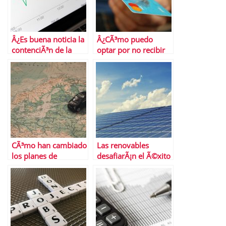
Â¿Es buena noticia la
Â¿CÃ³mo puedo
contenciÃ³n de la
optar por no recibir
inflaciÃ³n
ofertas de tarjetas de
subyacente?
crÃ©dito?
CÃ³mo han cambiado
Las renovables
los planes de
desafiarÃ¡n el Ã©xito
transporte en
del gas natural a
Semana Santa las
largo plazo
restricciones