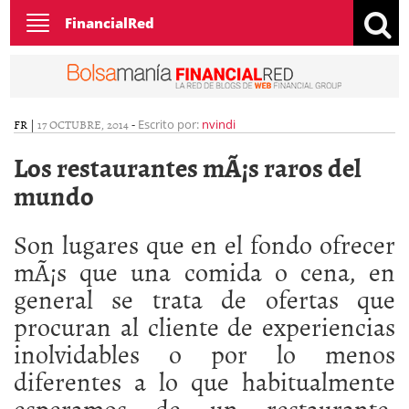
Toggle
FinancialRed
navigation
FR
|
17 OCTUBRE, 2014
-
Escrito por:
nvindi
Los restaurantes mÃ¡s raros del
mundo
Son lugares que en el fondo ofrecer
mÃ¡s que una comida o cena, en
general se trata de ofertas que
procuran al cliente de experiencias
inolvidables o por lo menos
diferentes a lo que habitualmente
esperamos de un restaurante.