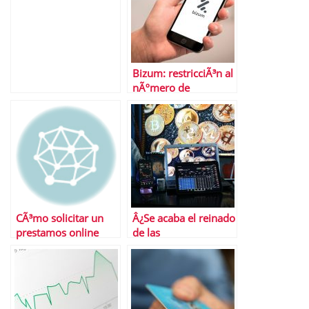
Bizum: restricciÃ³n al
nÃºmero de
operaciones
CÃ³mo solicitar un
Â¿Se acaba el reinado
prestamos online
de las
criptomonedas?