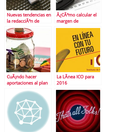
Nuevas tendencias en
Â¿CÃ³mo calcular el
la redacciÃ³n de
margen de
curriculums que
contribuciÃ³n?
debes conocer
CuÃ¡ndo hacer
La LÃ­nea ICO para
aportaciones al plan
2016
de pensiones