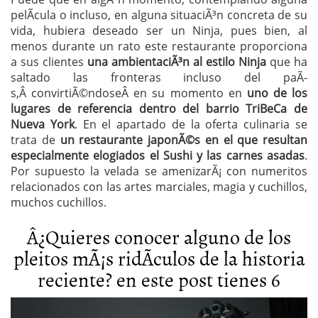
pelÃ­cula o incluso, en alguna situaciÃ³n concreta de su
vida, hubiera deseado ser un Ninja, pues bien, al
menos durante un rato este restaurante proporciona
a sus clientes
una ambientaciÃ³n al estilo Ninja
que ha
saltado las fronteras incluso del paÃ­
s,Â convirtiÃ©ndoseÂ en su momento en
uno de los
lugares de referencia dentro del barrio TriBeCa de
Nueva York
. En el apartado de la oferta culinaria se
trata de
un restaurante japonÃ©s en el que resultan
especialmente elogiados el Sushi y las carnes asadas
.
Por supuesto la velada se amenizarÃ¡ con numeritos
relacionados con las artes marciales, magia y cuchillos,
muchos cuchillos.
Â¿Quieres conocer alguno de los
pleitos mÃ¡s ridÃ­culos de la historia
reciente? en este post tienes 6