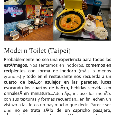
Modern Toilet (Taipei)
Probablemente no sea una experiencia para todos los
estÃ³magos
. Nos sentamos en inodoros,
comemos en
recipientes con forma de inodoro
(mÃ¡s o menos
grandes) y
todo en el restaurante nos recuerda a un
cuarto de baÃ±o; azulejos en las paredes, luces
evocando los cuartos de baÃ±o, bebidas servidas en
orinalesÂ en miniatura
…AdemÃ¡s, incluso los menÃºs
con sus texturas y formas recuerdan…en fin, echen un
vistazo a las fotos no hay mucho que decir. Parece ser
que
no se trata sÃ³lo de un capricho pasajero,