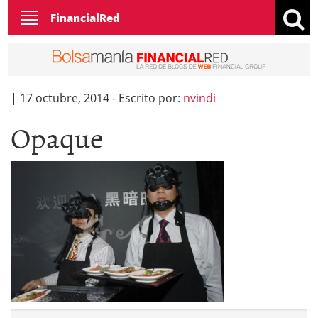
Toggle
FinancialRed
navigation
|
17 octubre, 2014
-
Escrito por:
nvindi
Opaque